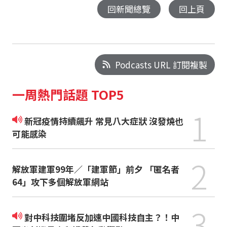
回新聞總覽
回上頁
Podcasts URL 訂閱複製
一周熱門話題 TOP5
1
新冠疫情持續飆升 常見八大症狀 沒發燒也
可能感染
2
解放軍建軍99年／「建軍節」前夕 「匿名者
64」攻下多個解放軍網站
3
對中科技圍堵反加速中國科技自主？！中