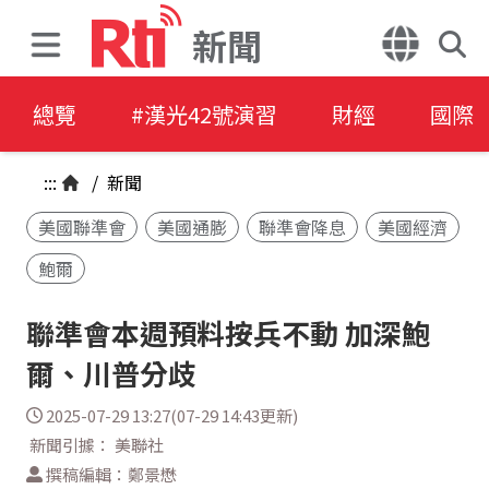
新聞
總覽
#漢光42號演習
財經
國際
:::
/
新聞
美國聯準會
美國通膨
聯準會降息
美國經濟
鮑爾
聯準會本週預料按兵不動 加深鮑
爾、川普分歧
2025-07-29 13:27(07-29 14:43更新)
新聞引據： 美聯社
撰稿編輯：鄭景懋