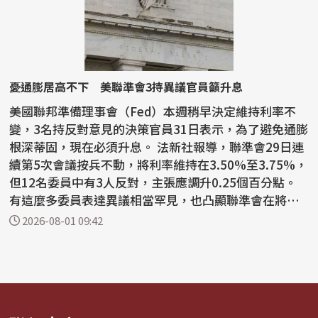
憂通膨居高不下 美聯準會3持異議官員籲升息
美國聯邦準備理事會（Fed）本週稍早決定維持利率不
變，3名持反對意見的決策官員31日表示，為了避免通膨
根深蒂固，現在必須升息。 法新社報導，聯準會29日連
續第5次會議按兵不動，將利率維持在3.50%至3.75%，
但12名委員中有3人反對，主張應調升0.25個百分點。
有這麼多委員表達異議相當罕見，也凸顯聯準會在將通
膨降...
2026-08-01 09:42