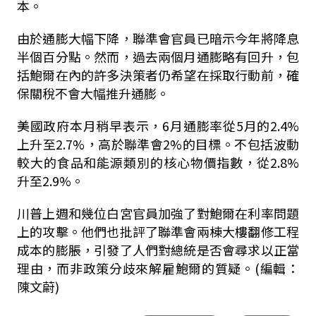
本。
由於通膨大幅下降，聯準會官員已暗示今年將降息
半個百分點。然而，過去兩個月通膨略有回升，包
括鮑爾在內的許多決策者仍希望在採取行動前，確
保關稅不會大幅推升通膨。
美國政府本月稍早表示，6月通膨率從5月的2.4%
上升至2.7%，高於聯準會2%的目標。不包括波動
較大的食品和能源類別的核心物價指數，從2.8%
升至2.9%。
川普上週和幾位白宮官員加強了對鮑爾在利率問題
上的攻擊。他們也批評了聯準會兩棟大樓翻修工程
成本的膨脹，引發了人們對總統是否會尋求以正當
理由，而非政策分歧來解雇鮑爾的質疑。(編輯：
陳文蔚)