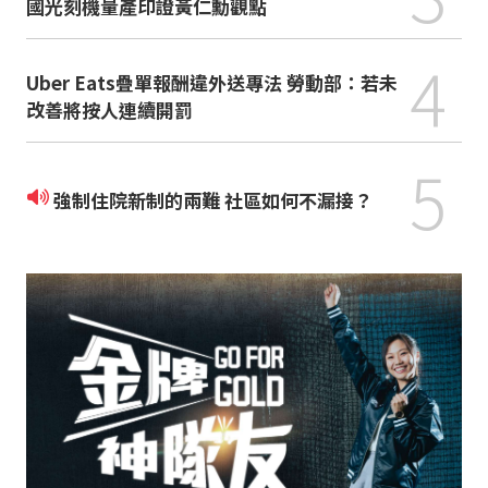
國光刻機量產印證黃仁勳觀點
4
Uber Eats疊單報酬違外送專法 勞動部：若未
改善將按人連續開罰
5
強制住院新制的兩難 社區如何不漏接？