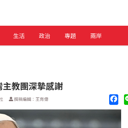
生活
政治
專題
兩岸
台灣主教團深摯感謝
社
撰稿編輯：王育偉