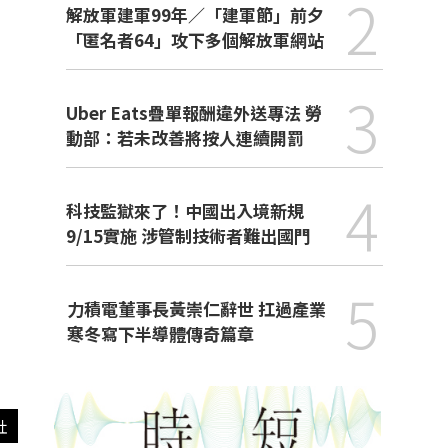
2
解放軍建軍99年／「建軍節」前夕
「匿名者64」攻下多個解放軍網站
3
Uber Eats疊單報酬違外送專法 勞
動部：若未改善將按人連續開罰
4
科技監獄來了！中國出入境新規
9/15實施 涉管制技術者難出國門
5
力積電董事長黃崇仁辭世 扛過產業
寒冬寫下半導體傳奇篇章
社