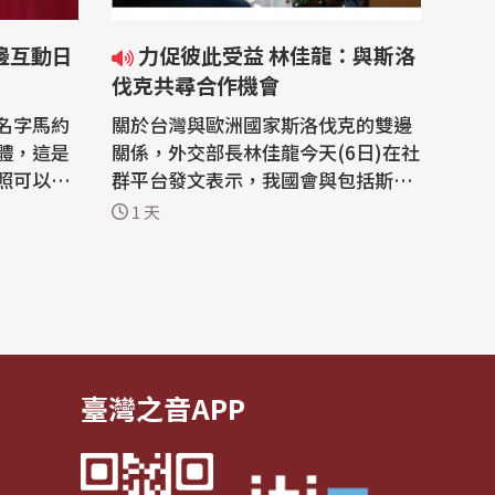
力促彼此受益 林佳龍：與斯洛
伐克共尋合作機會
名字馬約
關於台灣與歐洲國家斯洛伐克的雙邊
媒體，這是
關係，外交部長林佳龍今天(6日)在社
照可以免
群平台發文表示，我國會與包括斯洛
因為我國主
伐克在內的中東歐國家，持續從半導
1 天
頻繁，除
體、人工智慧、電動車等領域尋找合
來訪外，
作機會，讓良好的外交關係轉化為產
邀前往訪
業發展、投資與就業，促使彼此都能
，也讓雙
共同受益。 外交部長林佳龍5日在外
馬約
交部接待來台訪問的斯洛伐克前外長
柯爾喬...
臺灣之音APP