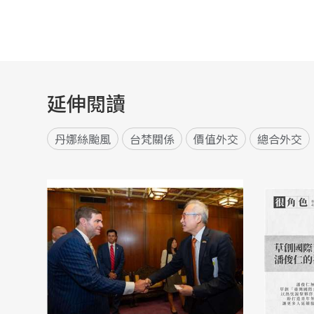
延伸閱讀
丹娜絲颱風
台梵關係
價值外交
總合外交