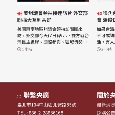
美州議會領袖接連訪台 外交部
很角色／草創國際青年大使協
盼擴大互利共好
會 潘俊
美國東南地區州議會領袖訪問團來
如果台灣
訪，外交部今天(7日)表示，雙方就台
不可或缺
灣民主進程、國際參與、區域情勢，
活，有人
以及台灣與美國各州的經貿、教育合
認真過好
1 小時
3 小時
作跟高科技產業發展等議題交換意
們的人生
見；而款宴訪團的外交部次長吳志中
事，更想
則期待並歡迎更多美國州政府來台設
樣。因為
處，持續擴大雙方互利共好的夥伴關
藏著無聲的力量。 
係。 來自美國阿拉巴馬州、喬治亞
舉辦的「
州、肯塔基...
動青年外交
聯繫央廣
關於
:::
臺北市104中山區北安路55號
最新消
TEL : 886-2-28856168
採購公