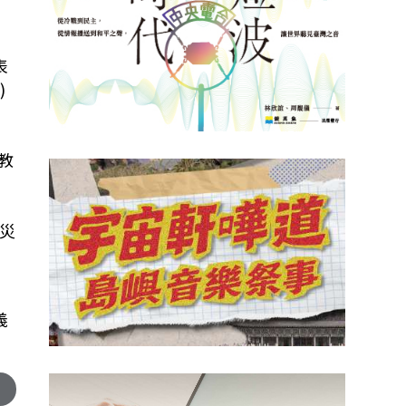
表
)
教
災
義