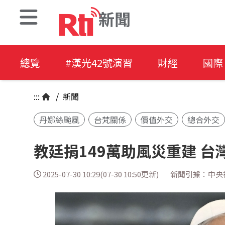
新聞
總覽
#漢光42號演習
財經
國際
:::
/
新聞
丹娜絲颱風
台梵關係
價值外交
總合外交
教廷捐149萬助風災重建 
2025-07-30 10:29(07-30 10:50更新)
新聞引據：中央