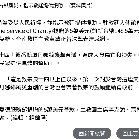
部風災，指示教廷提供援助。 (資料照片)
時為受災人民祈禱，並指示教廷提供援助。駐教廷大使館
 Service of Charity)捐贈的5萬美元(約新台幣148.5萬元
英雄、台南教區主教黃敏正皆深摯表達感謝。
，教宗良十四世獲悉颱風丹娜絲襲擊台灣，造成人員傷亡和損失。
民眾提供具體的幫助」。
：「這是教宗良十四世上任以來，第一次對於台灣遭逢天
丹娜絲風災重創的台灣也會帶著教宗的鼓勵繼續勇敢前
愛德服務部捐贈的5萬美元善款，主教團主席李克勉、嘉
。(編輯：鍾錦隆)
回新聞總覽
回上頁