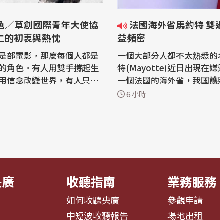
法國海外省馬約特 雙邊互動日
仁的初衷與熱忱
益頻密
是部電影，那麼每個人都是
一個大部分人都不太熟悉的
的角色。有人用雙手撐起生
特(Mayotte)近日出現在
用信念改變世界，有人只是
一個法國的海外省，我國護
每一天。《很角色》走進他
簽前往停留90天。近兩年
6 小時
，不只是記錄一個人的故
動援助賑災而促使互動日益
留下這個時代最真實的模
有出身當地的法國議員率團
那些看似平凡的身影，往往
外交部次長吳志中日前也應
若從2002年開始
問，受到馬約特的高度重視
外交小尖兵」起算，政府推
方後續合作與交流值得期待。 「
...
特島...
央廣
收聽指南
業務服務
息
如何收聽央廣
參觀申請
告
中短波收聽報告
場地出租