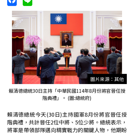
圖片來源：其他
賴清德總統30日主持「中華民國114年8月份將官晉任授
階典禮」。 (圖:總統府)
賴清德總統今天
(30
日)主持國軍
8
月份將官晉任授
階典禮，共計晉任
2
位中將、
5
位少將。總統表示，
將軍是帶領部隊邁向精實戰力的關鍵人物，他期盼