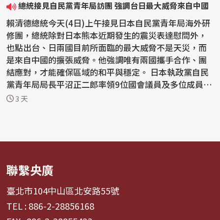
總統接見自民黨青年局訪團 強調台日最大威脅來自中國
賴清德總統今天(4日)上午接見日本自民黨青年局海外研
修團，總統除對日本熊本近期發生的震災表達慰問外，
也點出台、日兩國目前所面臨的最大威脅不是天災，而
是來自中國的擴張威脅。他強調唯有兩國攜手合作、團
結應對，才能確保區域的和平與穩定。 日本執政黨自民
黨青年局局長平沼正二郎率領9位國會議員及多位成員
來...
3 天
聯繫央廣
臺北市104中山區北安路55號
TEL : 886-2-28856168