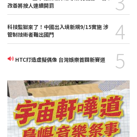
3
改善將按人連續開罰
4
科技監獄來了！中國出入境新規9/15實施 涉
管制技術者難出國門
5
HTC打造虛擬偶像 台灣娛樂首闢新賽道