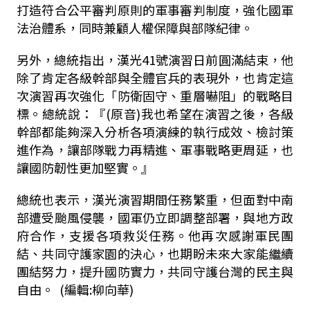
打造符合公平審判原則的軍事審判制度，強化國軍
法治體系，同時兼顧人權保障與部隊紀律。
另外，總統指出，漢光
41
號演習日前圓滿結束，他
除了肯定各級幹部與全體官兵的表現外，也肯定這
次演習再次強化「防衛固守、重層嚇阻」的戰略目
標。總統說：『
(
原音
)
我也希望在演習之後，各級
幹部都能夠深入分析各項演練的執行成效、檢討策
進作為，讓部隊戰力再精進、軍事戰略更周延，也
讓國防韌性更加堅實。』
總統也表示，漢光演習期間任務繁重，但面對中南
部遭受颱風侵襲，國軍仍立即調整部署，與地方政
府合作，支援各項救災任務。他再次感謝軍民團
結、共同守護家園的決心，也期盼未來大家能繼續
團結努力，提升國防實力，共同守護台灣的民主與
自由。 (編輯:柳向華)