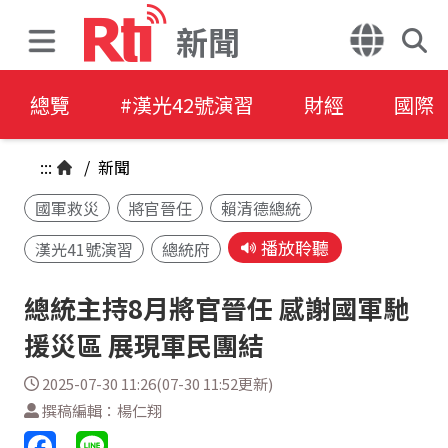
新聞
總覽
#漢光42號演習
財經
國際
:::
/
新聞
國軍救災
將官晉任
賴清德總統
播放聆聽
漢光41號演習
總統府
總統主持8月將官晉任 感謝國軍馳
援災區 展現軍民團結
2025-07-30 11:26(07-30 11:52更新)
撰稿編輯：楊仁翔