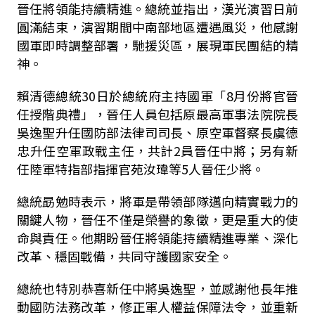
晉任將領能持續精進。總統並指出，漢光演習日前
圓滿結束，演習期間中南部地區遭遇風災，他感謝
國軍即時調整部署，馳援災區，展現軍民團結的精
神。
賴清德總統
30
日於總統府主持國軍「
8
月份將官晉
任授階典禮」，晉任人員包括原最高軍事法院院長
吳逸聖升任國防部法律司司長、原空軍督察長虞德
忠升任空軍政戰主任，共計2員晉任中將；另有新
任陸軍特指部指揮官苑汝瑋等
5
人晉任少將。
總統勗勉時表示，將軍是帶領部隊邁向精實戰力的
關鍵人物，晉任不僅是榮譽的象徵，更是重大的使
命與責任。他期盼晉任將領能持續精進專業、深化
改革、穩固戰備，共同守護國家安全。
總統也特別恭喜新任中將吳逸聖，並感謝他長年推
動國防法務改革，修正軍人權益保障法令，並重新