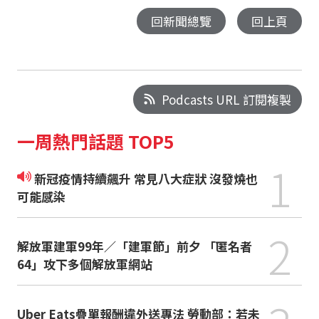
回新聞總覽
回上頁
Podcasts URL 訂閱複製
一周熱門話題 TOP5
1
新冠疫情持續飆升 常見八大症狀 沒發燒也
可能感染
2
解放軍建軍99年／「建軍節」前夕 「匿名者
64」攻下多個解放軍網站
Uber Eats疊單報酬違外送專法 勞動部：若未