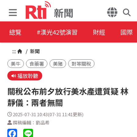
新聞
總覽
#漢光42號演習
財經
國際
:::
/
新聞
美牛
食藥署
美豬
對等關稅
播放聆聽
關稅公布前夕放行美水產遭質疑 林
靜儀：兩者無關
2025-07-31 10:43(07-31 11:41更新)
撰稿編輯：劉品希