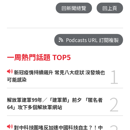
回新聞總覽
回上頁
Podcasts URL 訂閱複製
一周熱門話題 TOP5
1
新冠疫情持續飆升 常見八大症狀 沒發燒也
可能感染
2
解放軍建軍99年／「建軍節」前夕 「匿名者
64」攻下多個解放軍網站
對中科技圍堵反加速中國科技自主？！中