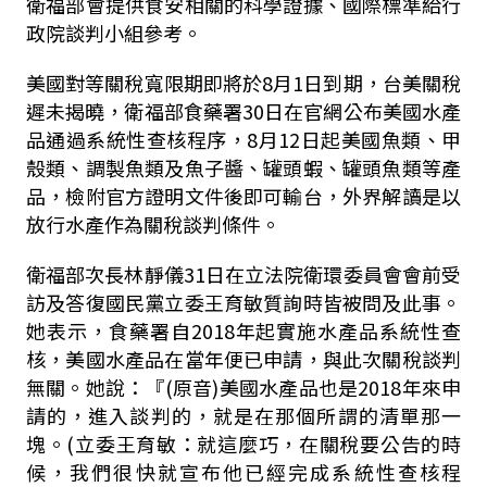
衛福部會提供食安相關的科學證據、國際標準給行
政院談判小組參考。
美國對等關稅寬限期即將於
8
月
1
日到期，台美關稅
遲未揭曉，衛福部食藥署
30
日在官網公布美國水產
品通過系統性查核程序，8月12日起美國魚類、甲
殼類、調製魚類及魚子醬、罐頭蝦、罐頭魚類等產
品，檢附官方證明文件後即可輸台，外界解讀是以
放行水產作為關稅談判條件。
衛福部次長林靜儀
31
日在立法院衛環委員會會前受
訪及答復國民黨立委王育敏質詢時皆被問及此事。
她表示，食藥署自
2018
年起實施水產品系統性查
核，美國水產品在
當年
便已申請，與此次關稅談判
無關。她說：『(原音)美國水產品也是
2018
年來申
請的，進入談判的，就是在那個所謂的清單那一
塊。
(
立委王育敏：就這麼巧，在關稅要公告的時
候，我們很快就宣布他已經完成系統性查核程