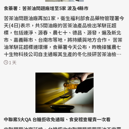
食藥署：苦茶油問題廠增至5家 波及4縣市
苦茶油問題油廠再加1家，衛生福利部食品藥物管理署今
天(4日)表示，共5間油廠的苦茶油產品檢出苯駢芘超
標，包括連淨、源春、農七十、德昌、源發，遍及新北
市、嘉義縣市、台南市等地，將持續與地方合作。 苦茶
油苯駢芘超標連環爆，食藥署今天公布，昨晚接獲農七
十生物科技公司自主通報其生產的冬化技研苦茶油檢出
苯駢芘...
1 天
中聯案5大QA 台糖拒收免通報、食安稽查權責一次看