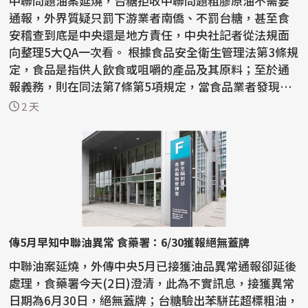
中聯問題油案延燒，台糖拒收中聯問題粗膠原油不需要
通報，外界質疑只罰下游業者南僑、不罰台糖，甚至食
安稽查到底是中央還是地方責任，中央社記者從法規面
向整理5大QA一次看。 根據食品安全衛生管理法第3條規
定，食品是指供人飲食或咀嚼的產品及其原料；至於通
報義務，則在同法第7條第5項規定，當食品業者發現
「產品」...
2 天
傳5月早知中聯油異常 食藥署：6/30獲報絕無蓋牌
中聯油案延燒，外傳中央5月已接獲油品異常通報卻延後
處理，食藥署今天(2日)澄清，此為不實訊息，接獲異常
日期為6月30日，絕無蓋牌；台糖驗出苯駢芘超標粗油，