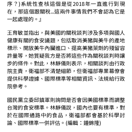
序？
)
系統性查核這個是從
2018
年一直進行到現
在，那這個跟關稅...這兩件事情我們不會認為它是
一起處理的。』
王育敏並指出，與美國的關稅談判涉及多項與國人
健康有關的食安議題，包括取消美豬與美牛的產地
標示、開放美牛內臟進口、提高美豬萊劑的殘留容
許量等，她質疑我方是否將這些作為關稅談判時讓
步的條件。對此，林靜儀則表示，相關談判由行政
院主責，衛福部不清楚細節，但衛福部專業幕僚會
提供科學證據、國際標準等相關資訊、法規給行政
院參考。
國民黨立委邱鎮軍則詢問是否會因美國標準而調整
台灣的食安標準。林靜儀說，國內也要有標準，對
於在國際通路中的食品，衛福部都會基於科學討
論、國際標準一併評估。(編輯：鍾錦隆)