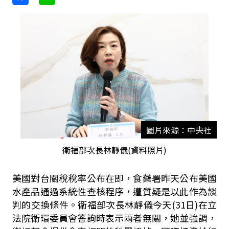
圖片來源：中央社
衛福部次長林靜儀(資料照片)
美國對台關稅稅率公布在即，食藥署昨天公布美國
水產品通過系統性查核程序，遭質疑是以此作為談
判的交換條件。衛福部次長林靜儀今天
(31
日
)
在立
法院衛環委員會答詢時表示兩者無關，她並強調，