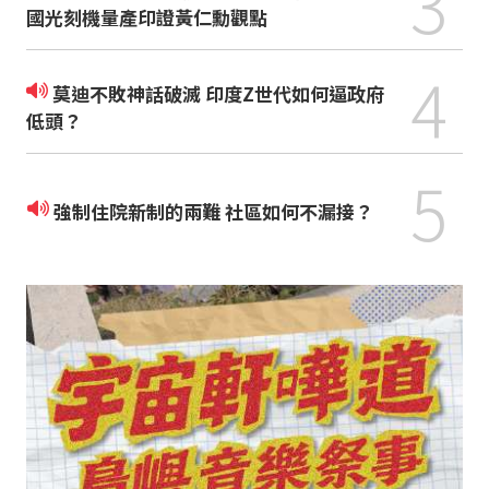
3
國光刻機量產印證黃仁勳觀點
4
莫迪不敗神話破滅 印度Z世代如何逼政府
低頭？
5
強制住院新制的兩難 社區如何不漏接？