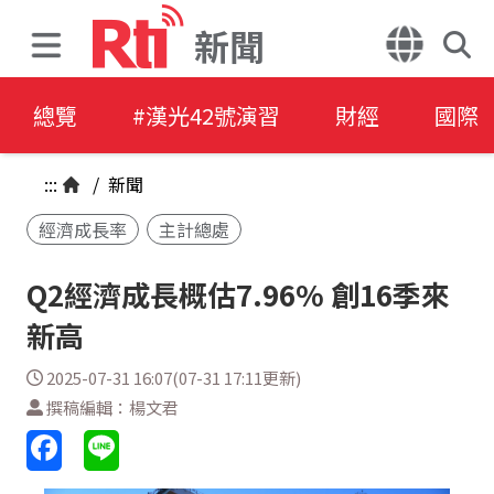
新聞
總覽
#漢光42號演習
財經
國際
:::
/
新聞
經濟成長率
主計總處
Q2經濟成長概估7.96% 創16季來
新高
2025-07-31 16:07(07-31 17:11更新)
撰稿編輯：楊文君