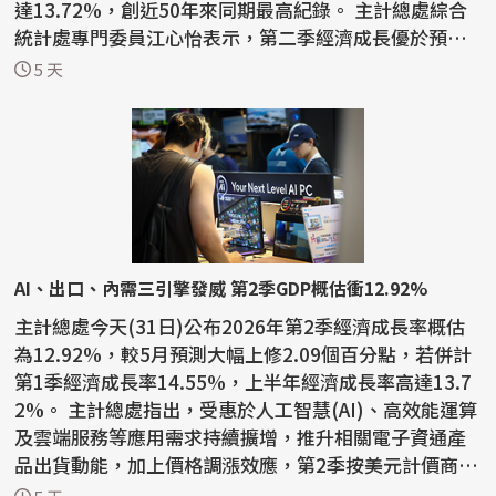
達13.72%，創近50年來同期最高紀錄。 主計總處綜合
統計處專門委員江心怡表示，第二季經濟成長優於預
期，主要來...
5 天
AI、出口、內需三引擎發威 第2季GDP概估衝12.92%
主計總處今天(31日)公布2026年第2季經濟成長率概估
為12.92%，較5月預測大幅上修2.09個百分點，若併計
第1季經濟成長率14.55%，上半年經濟成長率高達13.7
2%。 主計總處指出，受惠於人工智慧(AI)、高效能運算
及雲端服務等應用需求持續擴增，推升相關電子資通產
品出貨動能，加上價格調漲效應，第2季按美元計價商品
出口年...