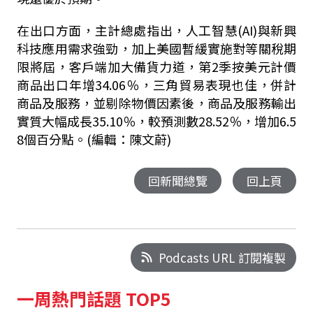
在出口方面，主計總處指出，人工智慧
(AI)
與新興
科技應用需求強勁，加上美國暫緩實施對等關稅期
限將屆，客戶端加大備貨力道，第
2
季按美元計價
商品出口年增
34.06
％，三角貿易表現也佳，併計
商品及服務，並剔除物價因素後，商品及服務輸出
實質大幅成長
35.10
％，較預測數
28.52
％，增加
6.5
8
個百分點。(編輯：陳文蔚)
回新聞總覽
回上頁
Podcasts URL 訂閱複製
一周熱門話題 TOP5