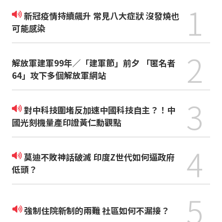
1
新冠疫情持續飆升 常見八大症狀 沒發燒也
可能感染
2
解放軍建軍99年／「建軍節」前夕 「匿名者
64」攻下多個解放軍網站
3
對中科技圍堵反加速中國科技自主？！中
國光刻機量產印證黃仁勳觀點
4
莫迪不敗神話破滅 印度Z世代如何逼政府
低頭？
5
強制住院新制的兩難 社區如何不漏接？