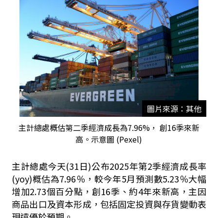
圖片來源：其他
主計總處概估第二季經濟成長為7.96%， 創16季來新
高。示意圖 (Pexel)
主計總處今天
(31
日
)
公布
2025
年第
2
季經濟成長率
(yoy)
概估為
7.96
％，較今年
5
月預測數
5.23
％大幅
增加
2.73
個百分點，創
16
季、約
4
年來新高，主因
商品出口及資本形成，包括固定投資與存貨變動表
現遠優於預期。