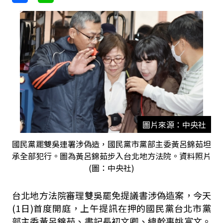
圖片來源：中央社
國民黨罷雙吳連署涉偽造，國民黨市黨部主委黃呂錦茹坦
承全部犯行。圖為黃呂錦茹步入台北地方法院。資料照片
(圖：中央社)
台北地方法院審理雙吳罷免提議書涉偽造案，今天
(1日)首度開庭，上午提訊在押的國民黨台北市黨
部主委黃呂錦茹、書記長初文卿、總幹事姚富文。