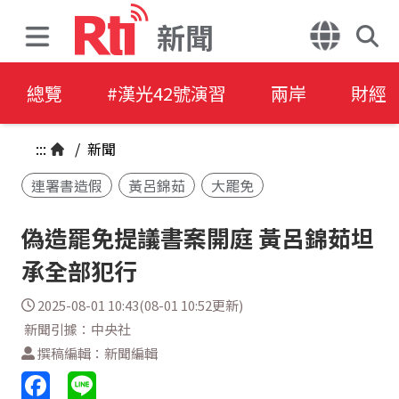
新聞
總覽
#漢光42號演習
兩岸
財經
:::
/
新聞
連署書造假
黃呂錦茹
大罷免
偽造罷免提議書案開庭 黃呂錦茹坦
承全部犯行
2025-08-01 10:43(08-01 10:52更新)
新聞引據：中央社
撰稿編輯：新聞編輯