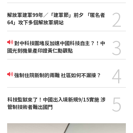
2
解放軍建軍99年／「建軍節」前夕 「匿名者
64」攻下多個解放軍網站
3
對中科技圍堵反加速中國科技自主？！中
國光刻機量產印證黃仁勳觀點
4
強制住院新制的兩難 社區如何不漏接？
5
科技監獄來了！中國出入境新規9/15實施 涉
管制技術者難出國門