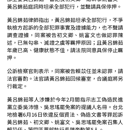
黃呂錦茹庭訊時坦承全部犯行，並聲請具保停押。
黃呂錦茹律師指出，黃呂錦茹坦承全部犯行，不爭
執檢方起訴的全部犯罪事實及證據能力，也不聲請
調查證據，同案被告初文卿、姚富文也做認罪陳
述，已無勾串、滅證之虞等羈押原因；且黃呂錦茹
年歲已高、健康狀態不佳，請法院同意具保停止羈
押。
公訴檢察官則表示，同案被告賴苡任並未認罪，請
法官審酌。法官請黃呂錦茹回候審室，合議庭將另
行裁定。
黃呂錦茹等人涉嫌於今年2月間指示志工偽造民進
黨立委吳沛憶、吳思瑤罷免案的提議人名冊。台北
地檢署6月16日依違反個資法、偽造文書等罪起訴
黃呂錦茹、初文卿、姚富文、吳思瑤罷免案召集人
賴苡任、第四區黨部執行長陳奎勳等5人。