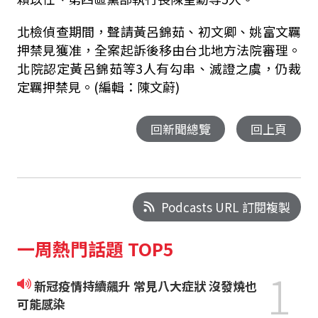
北檢偵查期間，聲請黃呂錦茹、初文卿、姚富文羈
押禁見獲准，全案起訴後移由台北地方法院審理。
北院認定黃呂錦茹等3人有勾串、滅證之虞，仍裁
定羈押禁見。(編輯：陳文蔚)
回新聞總覽
回上頁
Podcasts URL 訂閱複製
一周熱門話題 TOP5
1
新冠疫情持續飆升 常見八大症狀 沒發燒也
可能感染