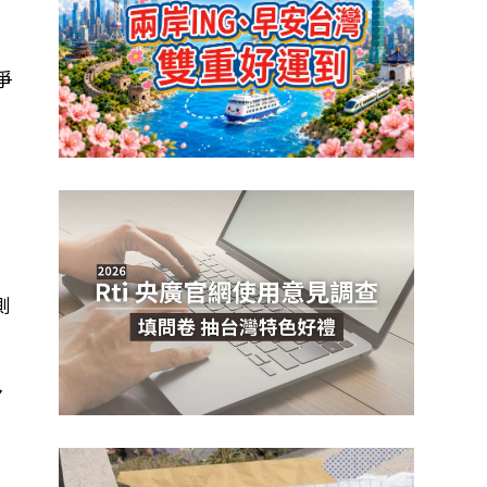
爭
測
多