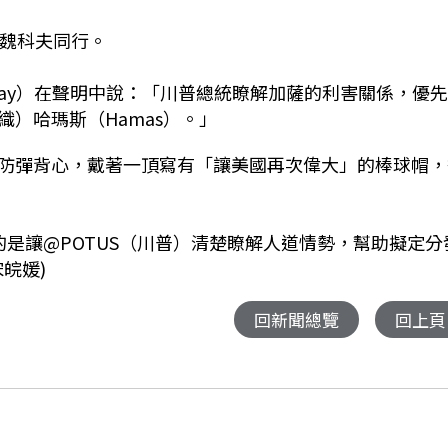
）與魏科夫同行。
 Fay）在聲明中說：「川普總統瞭解加薩的利害關係，優
）哈瑪斯（Hamas）。」
防彈背心，戴著一頂寫有「讓美國再次偉大」的棒球帽，
是讓@POTUS（川普）清楚瞭解人道情勢，幫助擬定分
皖媛)
回新聞總覽
回上頁