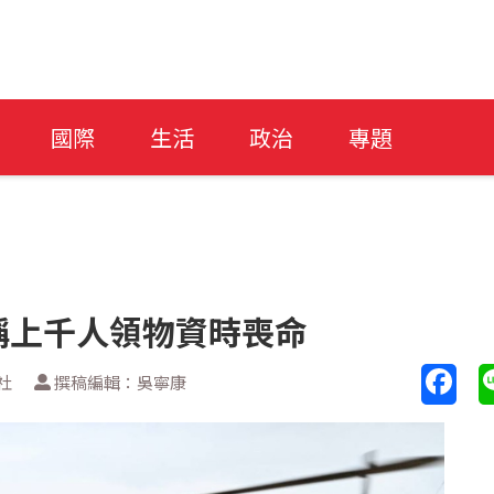
國際
生活
政治
專題
稱上千人領物資時喪命
社
撰稿編輯：吳寧康