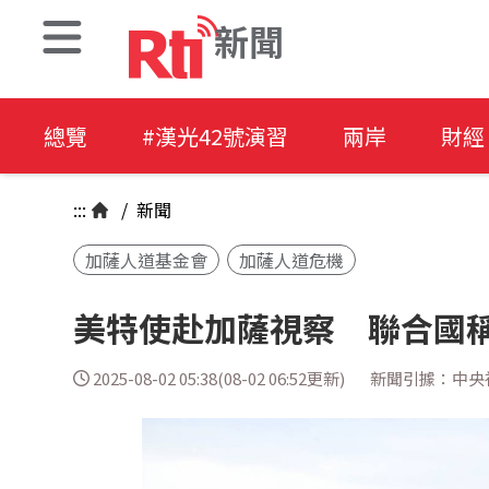
新聞
總覽
#漢光42號演習
兩岸
財經
:::
/
新聞
加薩人道基金會
加薩人道危機
美特使赴加薩視察 聯合國
2025-08-02 05:38(08-02 06:52更新)
新聞引據：中央