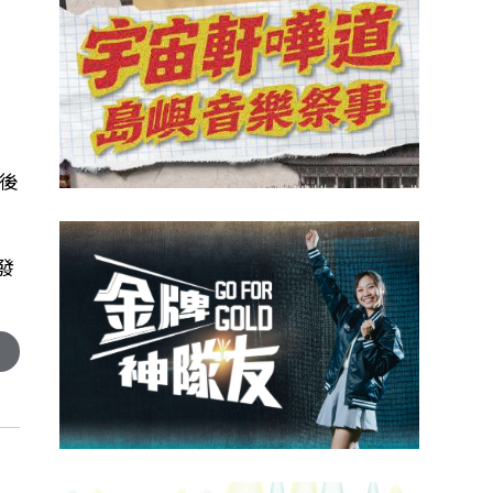
先
後
發