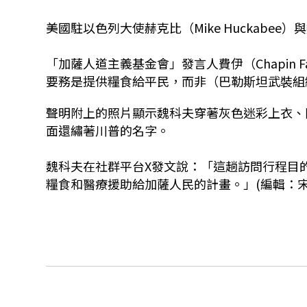
美國駐以色列大使赫克比（Mike Huckabee
「加薩人道主義基金會」發言人費伊（Chapin
要務是提供糧食給平民，而非（巴勒斯坦武裝組織
聲明附上的照片顯示魏科夫穿著灰色迷彩上衣、
面還繡著川普的名字。
魏科夫在社群平台X發文說：「這趟訪問行程目的
糧食和醫療援助給加薩人民的計畫。」(編輯：宋