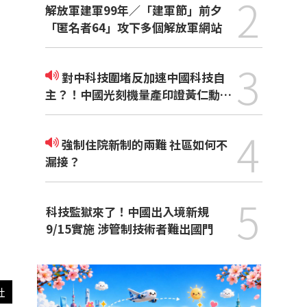
2
解放軍建軍99年／「建軍節」前夕
「匿名者64」攻下多個解放軍網站
3
對中科技圍堵反加速中國科技自
主？！中國光刻機量產印證黃仁勳觀
點
4
強制住院新制的兩難 社區如何不
漏接？
5
科技監獄來了！中國出入境新規
9/15實施 涉管制技術者難出國門
社