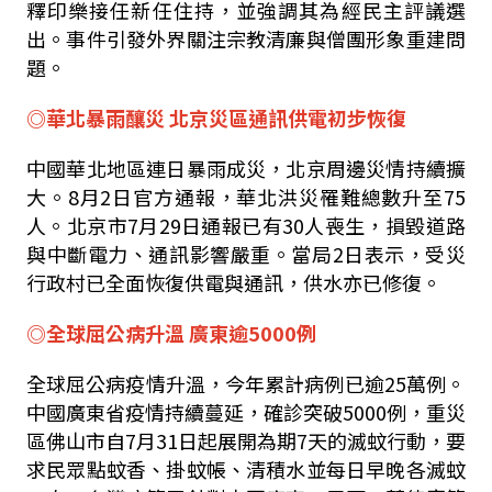
釋印樂接任新任住持，並強調其為經民主評議選
出。事件引發外界關注宗教清廉與僧團形象重建問
題。
◎華北暴雨釀災 北京災區通訊供電初步恢復
中國華北地區連日暴雨成災，北京周邊災情持續擴
大。8月2日官方通報，華北洪災罹難總數升至75
人。北京市7月29日通報已有30人喪生，損毀道路
與中斷電力、通訊影響嚴重。當局2日表示，受災
行政村已全面恢復供電與通訊，供水亦已修復。
◎全球屈公病升溫 廣東逾5000例
全球屈公病疫情升溫，今年累計病例已逾25萬例。
中國廣東省疫情持續蔓延，確診突破5000例，重災
區佛山市自7月31日起展開為期7天的滅蚊行動，要
求民眾點蚊香、掛蚊帳、清積水並每日早晚各滅蚊