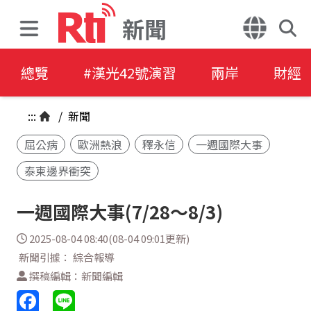
新聞
總覽
#漢光42號演習
兩岸
財經
:::
/
新聞
屈公病
歐洲熱浪
釋永信
一週國際大事
泰柬邊界衝突
一週國際大事(7/28～8/3)
2025-08-04 08:40(08-04 09:01更新)
新聞引據： 綜合報導
撰稿編輯：新聞編輯