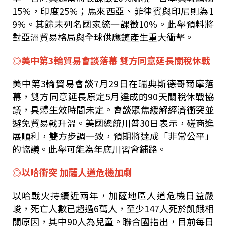
15%，印度25%；馬來西亞、菲律賓與印尼則為1
9%。其餘未列名國家統一課徵10%。此舉預料將
對亞洲貿易格局與全球供應鏈產生重大衝擊。
◎美中第3輪貿易會談落幕 雙方同意延長關稅休戰
美中第3輪貿易會談7月29日在瑞典斯德哥爾摩落
幕，雙方同意延長原定5月達成的90天關稅休戰協
議，具體生效時間未定。會談聚焦緩解經濟衝突並
避免貿易戰升溫。美國總統川普30日表示，磋商進
展順利，雙方步調一致，預期將達成「非常公平」
的協議。此舉可能為年底川習會鋪路。
◎以哈衝突 加薩人道危機加劇
以哈戰火持續近兩年，加薩地區人道危機日益嚴
峻，死亡人數已超過6萬人，至少147人死於飢餓相
關原因，其中90人為兒童。聯合國指出，目前每日