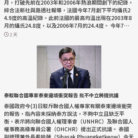
月，打破先前在2003年和2006年熱浪期間創下的紀錄。
綜合法新社與路透社報導，法國今年7月創下平均攝氏2
4.9度的高溫紀錄。此前法國的最高均溫出現在2003年8
月的攝氏24.8度，以及2006年7月的24.4度。 今年7月
也是法國...
2 天
泰駁聯合國專家泰柬邊境衝突報告 批不中立將提抗議
泰國政府今(3)日駁斥聯合國人權專家有關泰柬邊境衝突
的報告，指內容未採納泰方說法，不夠中立且缺乏平
衡，表示將向聯合國人權理事會（UNHRC）及聯合國人
權事務高級專員公署（OHCHR）提出正式抗議。 泰國
副總理兼外長希哈薩（Sihasak Phuangketkeow）今天