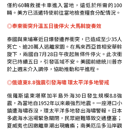
僅約60輛救援卡車進入當地，遠低於所需的100
輛。美方已派遣特使前往當地檢查糧食分配情況。
◎泰柬衝突升溫五日後停火 大馬斡旋奏效
泰國與柬埔寨近日爆發邊界衝突，已造成至少35人
死亡、逾20萬人逃離家園。在馬來西亞首相安華斡
旋下，兩國自7月28日午夜起無條件停火。此次衝
突已持續五日，引發區域不安。美國前總統川普亦
於上週末介入調停，協助推動和平進程。
◎俄遠東8.8強震引發海嘯 環太平洋多地警戒
俄羅斯遠東堪察加半島外海30日發生規模8.8強
震，為當地自1952年以來最強烈地震。一座港口小
鎮遭海嘯吞沒，環太平洋多地發出海嘯警報。日本
多處海水浴場緊急關閉，民眾避難導致交通壅塞；
夏威夷也因撤離車潮出現癱瘓；南美厄瓜多沿岸觀