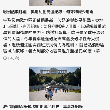
歐洲熱浪肆虐 奧地利創高溫紀錄、匈牙利減少用電
中歐及南歐地區正遭遇最新一波熱浪與乾旱衝擊。奧地
利5日創下高溫紀錄；匈牙利則減少用電，以緩解嚴重乾
旱對電網造成的壓力。 路透社報導，歐洲是全球升溫最
快的大陸，今年夏季遭逢破紀錄高溫及破壞性野火侵
襲，近幾週法國與西班牙災情尤為嚴峻。 隨著熱浪影響
區域向東移，義大利部分地區氣溫升至攝氏40度（華氏1
04度...
19 小時
維也納飆攝氏40.8度 創奧地利史上高溫新紀錄