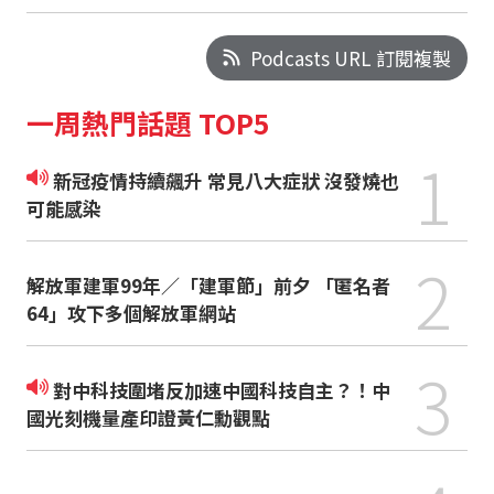
Podcasts URL 訂閱複製
一周熱門話題 TOP5
1
新冠疫情持續飆升 常見八大症狀 沒發燒也
可能感染
2
解放軍建軍99年／「建軍節」前夕 「匿名者
64」攻下多個解放軍網站
3
對中科技圍堵反加速中國科技自主？！中
國光刻機量產印證黃仁勳觀點