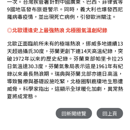
一次。台灣疾管署針對中國廣東、巴西、菲律賓等
9國地區發布旅遊警示。同時，義大利也爆發西尼
羅病毒疫情，並出現死亡病例，引發歐洲關注。
◎北歐遭逢史上最強熱浪 北極圈氣溫創紀錄
北歐正面臨前所未有的極端熱浪，挪威多地連續13
天超過攝氏30度，芬蘭更創下連14天高溫紀錄，突
破1972年以來的歷史紀錄。芬蘭東部帕里卡拉25
日氣溫達30.3度，芬蘭氣象局表示這是1961年有紀
錄以來最長熱浪期。瑞典與芬蘭北部亦連日高溫，
導致醫療與基礎設施吃緊，北極圈馴鹿棲地生態遭
威脅。科學家指出，這顯示全球暖化加劇，異常熱
夏將成常態。
回新聞總覽
回上頁