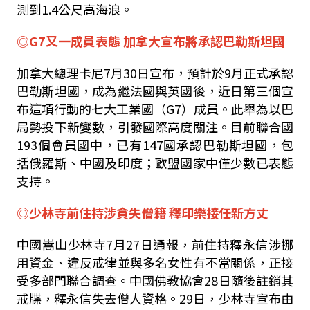
測到1.4公尺高海浪。
◎G7又一成員表態 加拿大宣布將承認巴勒斯坦國
加拿大總理卡尼7月30日宣布，預計於9月正式承認
巴勒斯坦國，成為繼法國與英國後，近日第三個宣
布這項行動的七大工業國（G7）成員。此舉為以巴
局勢投下新變數，引發國際高度關注。目前聯合國
193個會員國中，已有147國承認巴勒斯坦國，包
括俄羅斯、中國及印度；歐盟國家中僅少數已表態
支持。
◎少林寺前住持涉貪失僧籍 釋印樂接任新方丈
中國嵩山少林寺7月27日通報，前住持釋永信涉挪
用資金、違反戒律並與多名女性有不當關係，正接
受多部門聯合調查。中國佛教協會28日隨後註銷其
戒牒，釋永信失去僧人資格。29日，少林寺宣布由