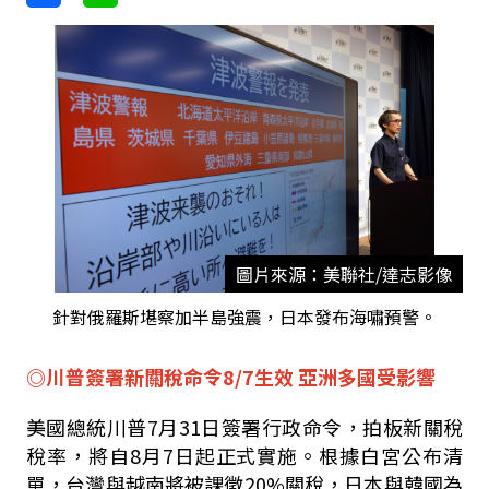
圖片來源：美聯社/達志影像
針對俄羅斯堪察加半島強震，日本發布海嘯預警。
◎川普簽署新關稅命令8/7生效 亞洲多國受影響
美國總統川普7月31日簽署行政命令，拍板新關稅
稅率，將自8月7日起正式實施。根據白宮公布清
單，台灣與越南將被課徵20%關稅，日本與韓國為