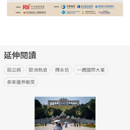
延伸閱讀
屈公病
歐洲熱浪
釋永信
一週國際大事
泰柬邊界衝突