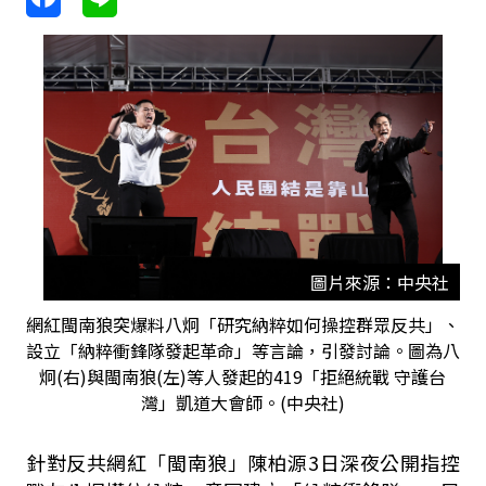
圖片來源：中央社
網紅閩南狼突爆料八炯「研究納粹如何操控群眾反共」、
設立「納粹衝鋒隊發起革命」等言論，引發討論。圖為八
炯(右)與閩南狼(左)等人發起的419「拒絕統戰 守護台
灣」凱道大會師。(中央社)
針對反共網紅「閩南狼」陳柏源
3
日深夜公開指控