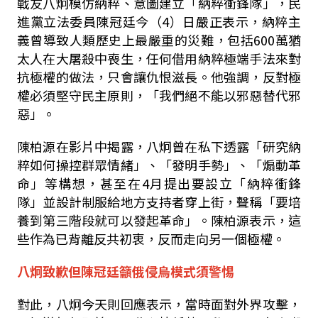
戰友八炯模仿納粹、意圖建立「納粹衝鋒隊」，民
進黨立法委員陳冠廷今（
4
）日嚴正表示，納粹主
義曾導致人類歷史上最嚴重的災難，包括
600
萬猶
太人在大屠殺中喪生，任何借用納粹極端手法來對
抗極權的做法，只會讓仇恨滋長。他強調，反對極
權必須堅守民主原則，「我們絕不能以邪惡替代邪
惡」。
陳柏源在影片中揭露，八炯曾在私下透露「研究納
粹如何操控群眾情緒」、「發明手勢」、「煽動革
命」等構想，甚至在
4
月提出要設立「納粹衝鋒
隊」並設計制服給地方支持者穿上街，聲稱「要培
養到第三階段就可以發起革命」。陳柏源表示，這
些作為已背離反共初衷，反而走向另一個極權。
八炯致歉但陳冠廷籲俄侵烏模式須警惕
對此，八炯今天則回應表示，當時面對外界攻擊，