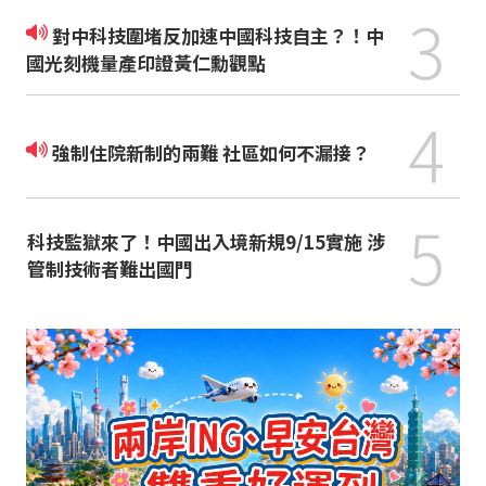
3
對中科技圍堵反加速中國科技自主？！中
國光刻機量產印證黃仁勳觀點
4
強制住院新制的兩難 社區如何不漏接？
5
科技監獄來了！中國出入境新規9/15實施 涉
管制技術者難出國門