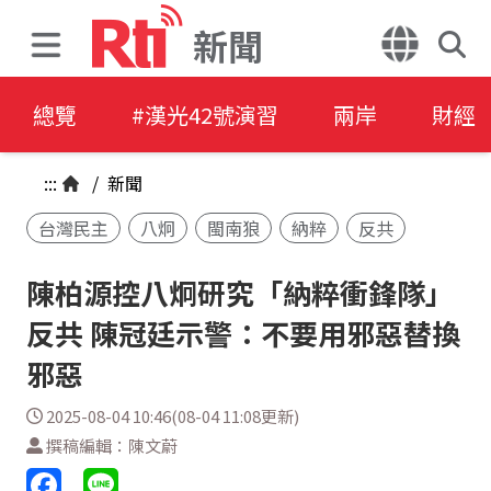
新聞
總覽
#漢光42號演習
兩岸
財經
:::
/
新聞
台灣民主
八炯
閩南狼
納粹
反共
陳柏源控八炯研究「納粹衝鋒隊」
反共 陳冠廷示警：不要用邪惡替換
邪惡
2025-08-04 10:46(08-04 11:08更新)
撰稿編輯：陳文蔚