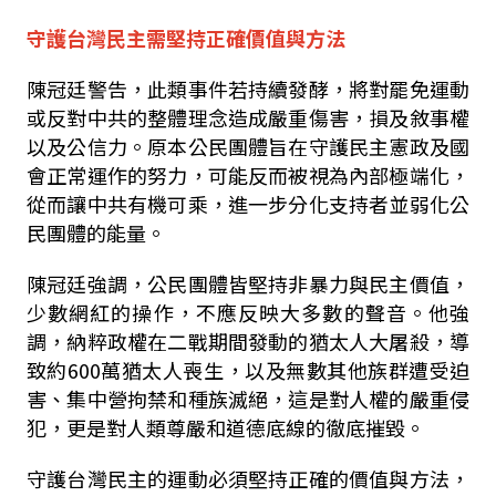
守護台灣民主需堅持正確價值與方法
陳冠廷警告，此類事件若持續發酵，將對罷免運動
或反對中共的整體理念造成嚴重傷害，損及敘事權
以及公信力。原本公民團體旨在守護民主憲政及國
會正常運作的努力，可能反而被視為內部極端化，
從而讓中共有機可乘，進一步分化支持者並弱化公
民團體的能量。
陳冠廷強調，公民團體皆堅持非暴力與民主價值，
少數網紅的操作，不應反映大多數的聲音。他強
調，納粹政權在二戰期間發動的猶太人大屠殺，導
致約
600
萬猶太人喪生，以及無數其他族群遭受迫
害、集中營拘禁和種族滅絕，這是對人權的嚴重侵
犯，更是對人類尊嚴和道德底線的徹底摧毀。
守護台灣民主的運動必須堅持正確的價值與方法，