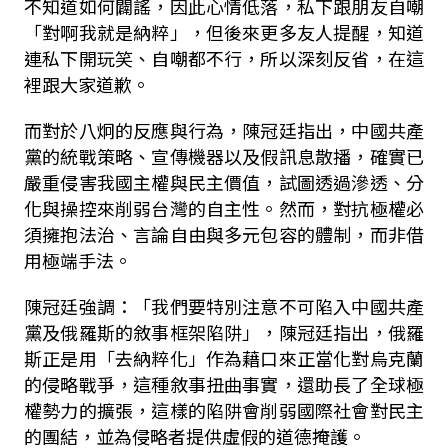
不知道如何闢謠，因此心情低落，私下跟朋友自嘲
「對啊我就是納粹」，但後來更多友人提醒，知道
連私下開玩笑、自嘲都不行，所以深刻反省，在這
裡跟大家道歉。
而對於八炯的反應與行為，陳冠廷指出，中國共產
黨的統戰策略、宣傳機器以及假訊息散播，確實已
嚴重侵害我國主權與民主價值，試圖透過滲透、分
化與操控來削弱台灣的自主性。然而，對抗極權必
須擁抱法治、言論自由與多元包容的體制，而非借
用極端手法。
陳冠廷強調：「我們要特別注意不可陷入中國共產
黨及俄羅斯的敘事框架陷阱」，陳冠廷指出，俄羅
斯正是用「去納粹化」作為藉口來正當化對烏克蘭
的侵略戰爭，這種敘事扭曲事實，還助長了全球極
權勢力的擴張，這樣的陷阱會削弱國際社會對民主
的團結，並為侵略者提供虛假的道德掩護。