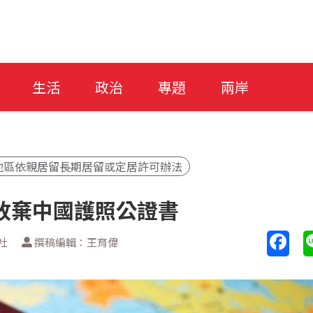
生活
政治
專題
兩岸
地區依親居留長期居留或定居許可辦法
放棄中國護照公證書
社
撰稿編輯：王育偉