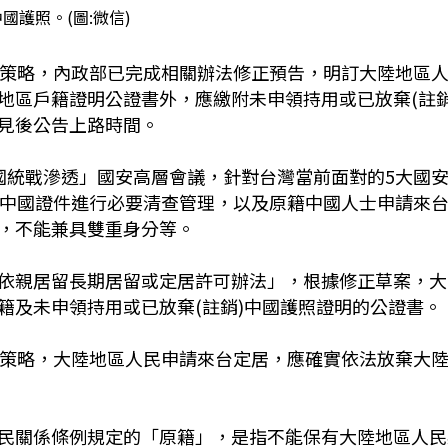
國護照。(圖:微信)
應策略，內政部已完成相關辦法修正預告，明訂大陸地區
地區戶籍證明公證書外，應繳附未申領持用或已放棄(註銷
見後公告上路時間。
國統戰滲透」國安高層會議，針對台灣當前面對的5大國
請中國證件進行必要清查管理，以及原籍中國人士申請來
，不能兼具雙重身分等。
依親居留長期居留或定居許可辦法」，根據修正草案，大
籍及未申領持用或已放棄(註銷)中國護照證明的公證書。
應策略，大陸地區人民申請來台定居，應確實依法放棄大
民關係條例規定的「原籍」，是指不能保有大陸地區人民