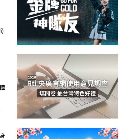
人
)
安
台
陸
陸
身