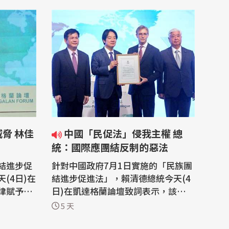
中國「民促法」侵我主權 總
統：國際應團結反制的惡法
結進步促
針對中國政府7月1日實施的「民族團
(4日)在
結進步促進法」，賴清德總統今天(4
律賦予中
日)在凱達格蘭論壇致詞表示，該法不
，其威脅
僅侵害台灣主權、迫害宗教與少數族
5 天
國際民主
群，更透過跨國鎮壓手段，對世界各