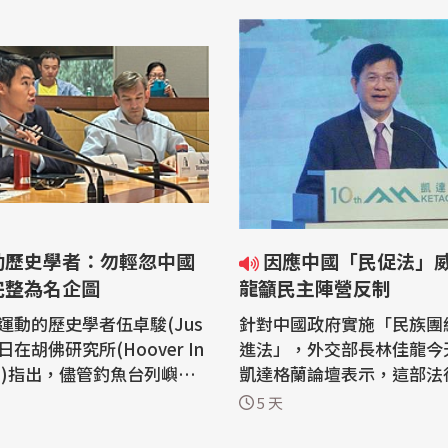
動歷史學者：勿輕忽中國
因應中國「民促法」威脅 林佳
完整為名企圖
龍籲民主陣營反制
運動的歷史學者伍卓駿(Jus
針對中國政府實施「民族團
)4日在胡佛研究所(Hoover In
進法」，外交部長林佳龍今天
tion)指出，儘管釣魚台列嶼未
凱達格蘭論壇表示，這部法
以預測，但鑑於先前俄羅斯
國執法機關恣意解釋的空間
5 天
蘭的教訓，國際社會不可輕
不僅限於台灣，因此要呼籲