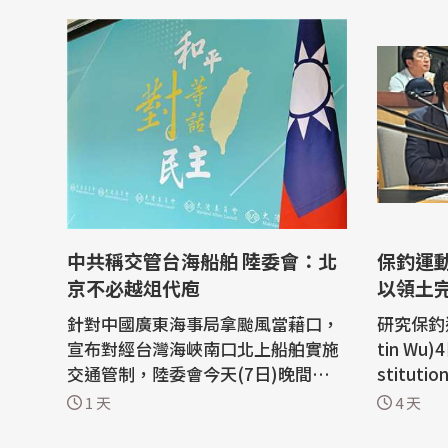
中共稱交管台海船舶 陸委會：北
保釣運
京不必越俎代庖
以領土
針對中國廣東海事局拿颱風當藉口，
研究保釣
宣布對經台灣海峽南口北上船舶實施
tin Wu
交通管制，陸委會今天(7日)晚間表
stitu
示，中共假借白海豚颱風來襲，聲稱
來局勢難
1 天
4 天
要管制我國相關海域，已違反聯合國
入侵烏克