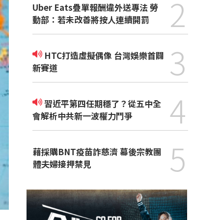
2
Uber Eats疊單報酬違外送專法 勞
動部：若未改善將按人連續開罰
3
HTC打造虛擬偶像 台灣娛樂首闢
新賽道
4
習近平第四任期穩了？從五中全
會解析中共新一波權力鬥爭
5
藉採購BNT疫苗詐慈濟 幕後宗教團
體夫婦接押禁見