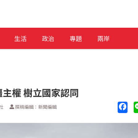
生活
政治
專題
兩岸
主權 樹立國家認同
社
撰稿編輯：新聞編輯