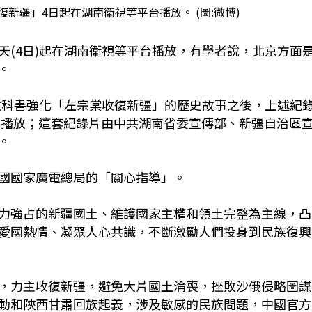
新疆」4日起在湖南衛視等平台播放。 (圖:微博)
天(4日)起在湖南衛視等平台播放，有學者說，北京方面
。
陸教科書強化「左宗棠收復新疆」的歷史故事之後，上述紀
台播放；這套紀錄片由中共湖南省委宣傳部、新疆自治區
。
國國家廣電總局的「關心指導」。
力強占的新疆國土、維護國家主權和領土完整為主線，凸
愛國熱情、凝聚人心共識，不斷激勵人們投身到民族復興
，力主收復新疆，避免大片國土淪喪，挫敗沙俄侵略圖謀
動和陝西甘肅回族起義，涉及敏感的民族問題，中國官方