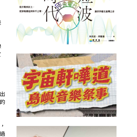
是
錄
宣
出
的
，
過