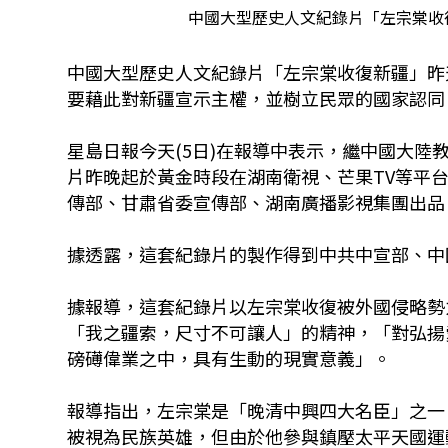
中國大型歷史人文紀錄片「左宗棠收復
中國大型歷史人文紀錄片「左宗棠收復新疆」昨
要藉此對新疆宣示主權，並樹立民眾的國家認同
星島日報今天(5日)在報導中表示，繼中國大
片昨晚起於黃金時段在湖南衛視、芒果TV等平
傳部、甘肅省委宣傳部、湖南廣播影視集團出品
據透露，這套紀錄片的製作得到中共中宣部、中
據報導，這套紀錄片以左宗棠收復被外國侵略勢
「我之疆索，尺寸不可讓人」的精神，「對弘揚
磅礡偉業之中，具有生動的現實意義」。
報導指出，左宗棠是「晚清中興四大名臣」之一
被視為民族英雄，但由於他參與鎮壓太平天國運