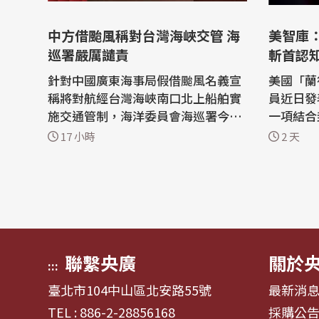
中方借颱風稱對台灣海峽交管 海
美智庫
巡署嚴厲譴責
斬首認
針對中國廣東海事局假借颱風名義宣
美國「蘭
稱將對航經台灣海峽南口北上船舶實
員近日發
施交通管制，海洋委員會海巡署今天
一項結合
(7日)駁斥，指中國無權在台灣海峽實
等方式迅
17 小時
2 天
施交通管制，並嚴厲譴責。 海巡署發
重瓦解公
布新聞資料表示，針對媒體報導，廣
物理摧毀。 蘭德公司政治學者
東海事局假借颱風名義宣稱將對航經
oward
台灣海峽南口北上船舶實施交通管
穆斯塔法加(
制。 對此，海巡署指出，台灣海峽為
ustaf
國際...
體戰：中國
聯繫央廣
關於
:::
臺北市104中山區北安路55號
最新消
TEL : 886-2-28856168
採購公