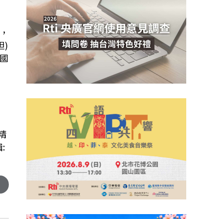
，
)
國
精
: