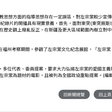
教思想方面的指導思想存在一定誤區，對左宗棠較少宣傳
紀錄片的開播具有現實意義，首先，面對東突(東突厥斯坦
在歷史觀上撥亂反正，在新疆及更大區域範圍內樹立對中
平在福州考察期間，參觀了左宗棠文化紀念展館，「左宗棠
上，多位代表、委員提案，要求大力弘揚左宗棠的愛國主義
左宗棠為題材的電影，且被列為全國政協重點提案。(編輯
回新聞總覽
回上頁