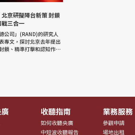
：北京研擬降台新策 封鎖
知戰三合一
德公司」(RAND)的研究人
表專文，探討北京去年提出
封鎖、精準打擊和認知作戰
速降服台北的軍事概念，側
眾和軍事意志，而非徹底的
王昊(H
 Wang)與政策高級研究員波尚
Nathan Beauchamp-M
aga)共同執筆專文「對台北總
探...
央廣
收聽指南
業務服務
息
如何收聽央廣
參觀申請
告
中短波收聽報告
場地出租