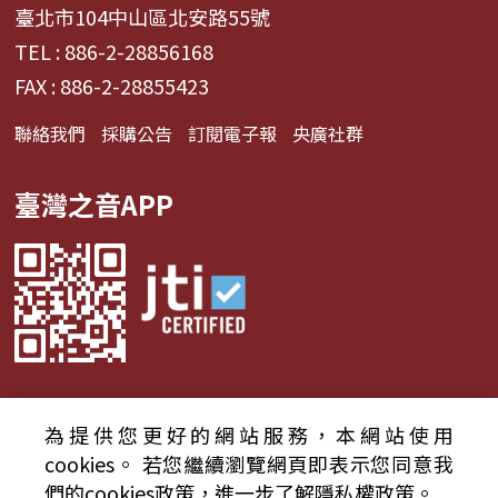
臺北市104中山區北安路55號
TEL : 886-2-28856168
FAX : 886-2-28855423
聯絡我們
採購公告
訂閱電子報
央廣社群
臺灣之音APP
為提供您更好的網站服務，本網站使用
© 2024財團法人中央廣播電臺 版權所有
cookies。
若您繼續瀏覽網頁即表示您同意我
們的cookies政策，進一步了解隱私權政策。
資通安全政策聲明
服務條款
隱私權條款