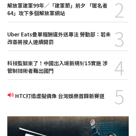
2
解放軍建軍99年／「建軍節」前夕 「匿名者
64」攻下多個解放軍網站
3
Uber Eats疊單報酬違外送專法 勞動部：若未
改善將按人連續開罰
4
科技監獄來了！中國出入境新規9/15實施 涉
管制技術者難出國門
5
HTC打造虛擬偶像 台灣娛樂首闢新賽道