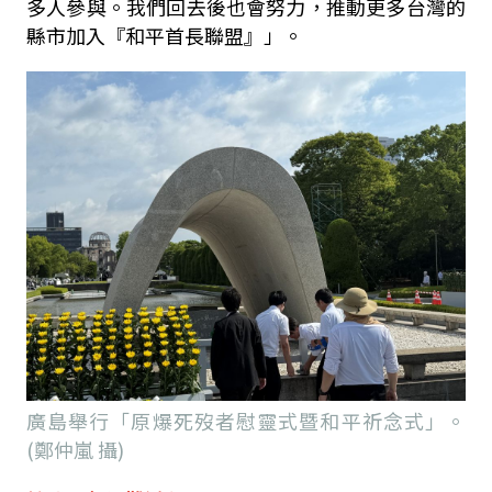
多人參與。我們回去後也會努力，推動更多台灣的
縣市加入『和平首長聯盟』」。
廣島舉行「原爆死歿者慰靈式暨和平祈念式」。
(鄭仲嵐 攝)