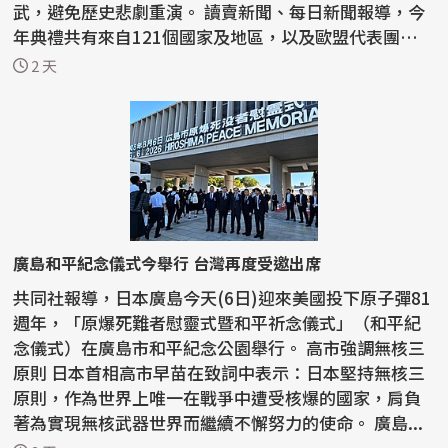
武，避免歷史悲劇重演。 讀賣新聞、每日新聞報導，今
年典禮共有來自121個國家及地區，以及歐盟代表團的代
表出席...
2 天
廣島和平紀念儀式今舉行 台灣再度受邀出席
共同社報導，日本廣島今天(6日)迎來美國投下原子彈81
週年，「原爆死難者慰靈式暨和平祈念儀式」（和平紀
念儀式）在廣島市和平紀念公園舉行。 高市強調無核三
原則 日本首相高市早苗在致詞中表示：日本堅持無核三
原則，作為世界上唯一在戰爭中遭受核爆的國家，肩負
著為實現無核武器世界而繼續不懈努力的使命。 廣島...