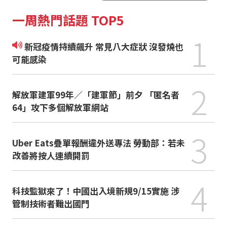
一周熱門話題 TOP5
1
新冠疫情持續飆升 常見八大症狀 沒發燒也
可能感染
2
解放軍建軍99年／「建軍節」前夕 「匿名者
64」攻下多個解放軍網站
3
Uber Eats疊單報酬違外送專法 勞動部：若未
改善將按人連續開罰
4
科技監獄來了！中國出入境新規9/15實施 涉
管制技術者難出國門