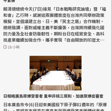
平繁榮
賴清德總統今天(7日)接見「日本戰略研究論壇」暨「福
和會」乙行時，感謝這兩團體首度在台灣共同舉辦政策
模擬，並倡議建立台、日、美「民主之盾」合作機制。
總統強調，面對威權主義不斷擴張，台灣將持續強化國
防力量及全社會防衛韌性，期盼台日在經貿安全、高科
技產業繼續加強合作，攜手實現「自由開放的印度太平
洋」...
18 小時
日相晤廣島原爆受害者 重申非核三原則、加速原爆症審查
日本廣島市今(6)日迎來美國投下原子彈81週年的「原爆
日」。首相高市早苗在廣島市與原爆受害者團體代表會