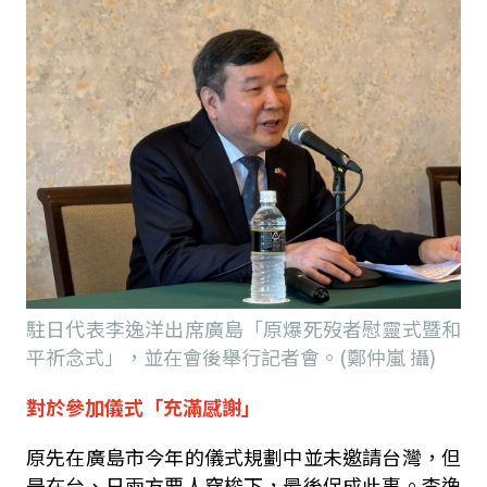
駐日代表李逸洋出席廣島「原爆死歿者慰靈式暨和
平祈念式」，並在會後舉行記者會。(鄭仲嵐 攝)
對於參加儀式「充滿感謝」
原先在廣島市今年的儀式規劃中並未邀請台灣，但
是在台、日兩方要人穿梭下，最後促成此事。李逸