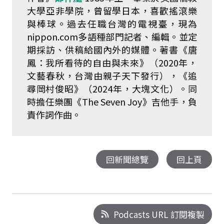
大學亞非學院，曾留學日本，喜歡搖滾樂
與棒球。過去任職台灣的電視臺，現為
nippon.com
多語種部門記者、編輯。並定
期採訪、供稿給國內外的媒體。著書《唐
鳳：我所看待的自由與未來》（
2020
年，
文藝春秋，台灣由親子天下發行），《追
尋岡村俊昭》（
2024
年，大塊文化）。同
時擔任樂團《
The Seven Joy
》吉他手，負
責作詞作曲。
回新聞總覽
回上頁
Podcasts URL 訂閱複製