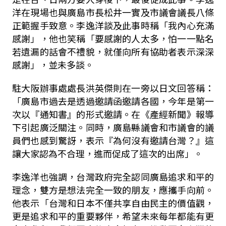
洋在現場也與廣島市長松井一實及市議會議長八條
正範握手致意。李逸洋談及此事時稱「我內心充滿
感謝」，他也笑稱「要感謝的人太多，怕一一點名
若遺漏的話會不禮貌，就僅向所有協助者表示深深
感謝」，並未多談。
駐大阪辦事處處長洪英傑則在一旁以日文回答稱：
「廣島市過去是透過邀請函邀請各國，今年是第一
次以『通知書』的形式邀請。在《產經新聞》報導
下引起廣泛關注。同時，廣島縣議會和市議會的議
員們也感到驚訝，表示『為何沒有邀請台灣？』這
讓大家認為不合理，進而促成了這次的出席」。
李逸洋也強調，台灣政府完全認同廣島追求和平的
理念，雙方是想法完全一致的朋友，應攜手向前。
他表示「台灣和日本不僅共享自由民主的價值觀，
更是追求和平的重要夥伴，希望未來每年都能有更