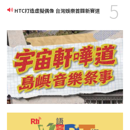
5
HTC打造虛擬偶像 台灣娛樂首闢新賽道