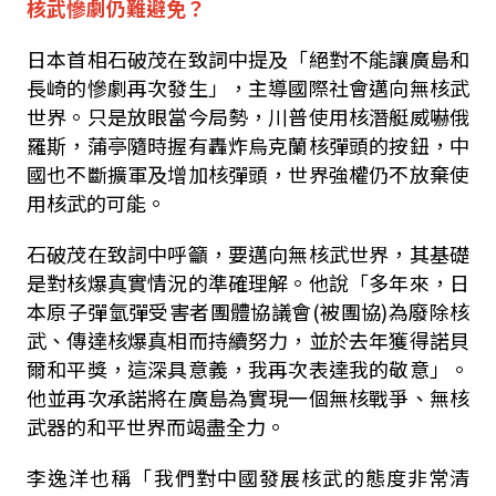
核武慘劇仍難避免？
日本首相石破茂在致詞中提及「絕對不能讓廣島和
長崎的慘劇再次發生」，主導國際社會邁向無核武
世界。只是放眼當今局勢，川普使用核潛艇威嚇俄
羅斯，蒲亭隨時握有轟炸烏克蘭核彈頭的按鈕，中
國也不斷擴軍及增加核彈頭，世界強權仍不放棄使
用核武的可能。
石破茂在致詞中呼籲，要邁向無核武世界，其基礎
是對核爆真實情況的準確理解。他說「多年來，日
本原子彈氫彈受害者團體協議會(被團協)為廢除核
武、傳達核爆真相而持續努力，並於去年獲得諾貝
爾和平獎，這深具意義，我再次表達我的敬意」。
他並再次承諾將在廣島為實現一個無核戰爭、無核
武器的和平世界而竭盡全力。
李逸洋也稱「我們對中國發展核武的態度非常清