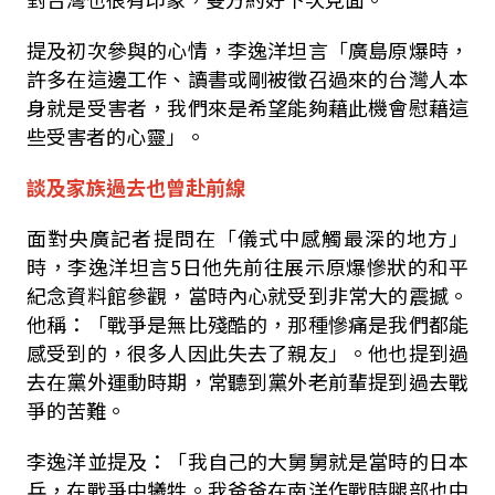
提及初次參與的心情，李逸洋坦言「廣島原爆時，
許多在這邊工作、讀書或剛被徵召過來的台灣人本
身就是受害者，我們來是希望能夠藉此機會慰藉這
些受害者的心靈」。
談及家族過去也曾赴前線
面對央廣記者提問在「儀式中感觸最深的地方」
時，李逸洋坦言5日他先前往展示原爆慘狀的和平
紀念資料館參觀，當時內心就受到非常大的震撼。
他稱：「戰爭是無比殘酷的，那種慘痛是我們都能
感受到的，很多人因此失去了親友」。他也提到過
去在黨外運動時期，常聽到黨外老前輩提到過去戰
爭的苦難。
李逸洋並提及：「我自己的大舅舅就是當時的日本
兵，在戰爭中犧牲。我爸爸在南洋作戰時腿部也中