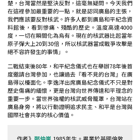
楚，台灣當然是堅決反對，這毫無疑問。今天我們
在這裡參加最重要的一點，就是認同廣島的主張，
我們應該要反對核武。許多人都到廣島和平紀念資
料館後，看到慘痛、殘酷的歷史。溫度高達4000
度，一切在瞬間化為烏有。現在的核武器比起當年
原子彈大上20到30倍，所以核武器當成戰爭攻擊是
絕不容許發生的事情」。
二戰結束後80年，和平紀念儀式也在舉辦78年後首
度邀請台灣參加，也讓過去『看不見的台灣』在廣
島得以檯面化。李逸洋出席廣島紀念儀式不只是對
歷史傷痛的緬懷，更是台灣向世界傳達和平理念的
重要一步。當世界強權的核武威脅籠罩，台灣站在
廣島身旁，將以行動證明追求民主、和平是台灣與
國際社會共享的核心價值。
作者》
鄭仲嵐
1985
年生。畢業於英國倫敦