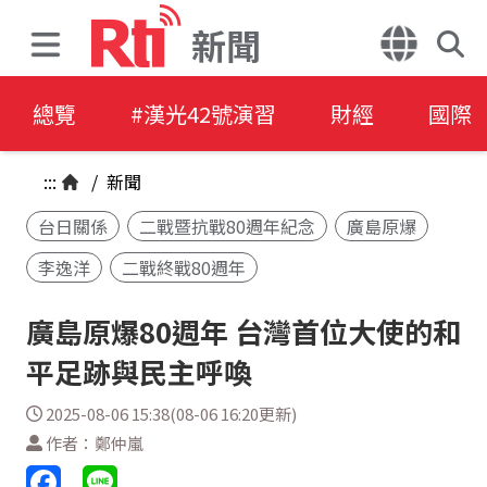
新聞
總覽
#漢光42號演習
財經
國際
:::
/
新聞
台日關係
二戰暨抗戰80週年紀念
廣島原爆
李逸洋
二戰終戰80週年
廣島原爆80週年 台灣首位大使的和
平足跡與民主呼喚
2025-08-06 15:38(08-06 16:20更新)
作者：鄭仲嵐