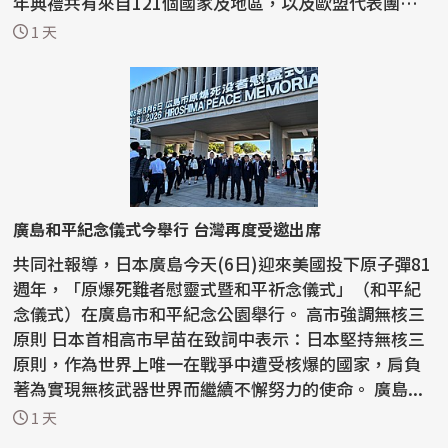
年典禮共有來自121個國家及地區，以及歐盟代表團的代
表出席...
1 天
廣島和平紀念儀式今舉行 台灣再度受邀出席
共同社報導，日本廣島今天(6日)迎來美國投下原子彈81
週年，「原爆死難者慰靈式暨和平祈念儀式」（和平紀
念儀式）在廣島市和平紀念公園舉行。 高市強調無核三
原則 日本首相高市早苗在致詞中表示：日本堅持無核三
原則，作為世界上唯一在戰爭中遭受核爆的國家，肩負
著為實現無核武器世界而繼續不懈努力的使命。 廣島...
1 天