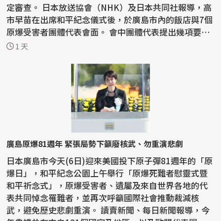
定審查。 日本放送協會（NHK）及日本共同社報導，高
市早苗在出席和平紀念儀式後，於廣島市內的飯店與7個
原爆受害者團體代表會面。 會中團體代表提出幾項要
求，...
1 天
廣島原爆81週年 緊張局勢下籲廢核武、勿重演悲劇
日本廣島市今天(6日)迎來美國投下原子彈81週年的「原
爆日」，和平紀念公園上午舉行「原爆死難者慰靈式暨
和平祈念式」，原爆受害者、遺屬及來自世界各地的代
表共同悼念罹難者，並再次呼籲國際社會推動裁減核
武，避免歷史悲劇重演。 讀賣新聞、每日新聞報導，今