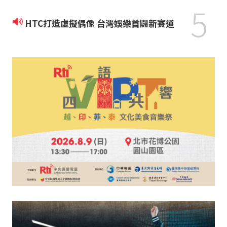
5
HTC打造虛擬偶像 台灣娛樂首闢新賽道