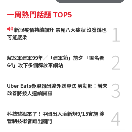
一周熱門話題 TOP5
1
新冠疫情持續飆升 常見八大症狀 沒發燒也
可能感染
2
解放軍建軍99年／「建軍節」前夕 「匿名者
64」攻下多個解放軍網站
3
Uber Eats疊單報酬違外送專法 勞動部：若未
改善將按人連續開罰
4
科技監獄來了！中國出入境新規9/15實施 涉
管制技術者難出國門