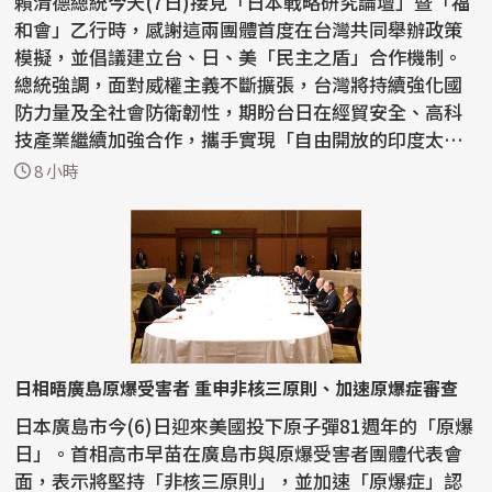
賴清德總統今天(7日)接見「日本戰略研究論壇」暨「福
和會」乙行時，感謝這兩團體首度在台灣共同舉辦政策
模擬，並倡議建立台、日、美「民主之盾」合作機制。
總統強調，面對威權主義不斷擴張，台灣將持續強化國
防力量及全社會防衛韌性，期盼台日在經貿安全、高科
技產業繼續加強合作，攜手實現「自由開放的印度太平
洋」...
8 小時
日相晤廣島原爆受害者 重申非核三原則、加速原爆症審查
日本廣島市今(6)日迎來美國投下原子彈81週年的「原爆
日」。首相高市早苗在廣島市與原爆受害者團體代表會
面，表示將堅持「非核三原則」，並加速「原爆症」認