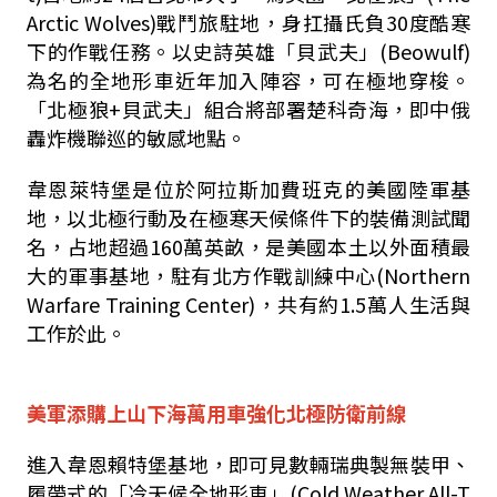
Arctic Wolves)戰鬥旅駐地，身扛攝氏負30度酷寒
下的作戰任務。以史詩英雄「貝武夫」(Beowulf)
為名的全地形車近年加入陣容，可在極地穿梭。
「北極狼+貝武夫」組合將部署楚科奇海，即中俄
轟炸機聯巡的敏感地點。
韋恩萊特堡是位於阿拉斯加費班克的美國陸軍基
地，以北極行動及在極寒天候條件下的裝備測試聞
名，占地超過160萬英畝，是美國本土以外面積最
大的軍事基地，駐有北方作戰訓練中心(Northern
Warfare Training Center)，共有約1.5萬人生活與
工作於此。
美軍添購上山下海萬用車強化北極防衛前線
進入韋恩賴特堡基地，即可見數輛瑞典製無裝甲、
履帶式的「冷天候全地形車」(Cold Weather All-T