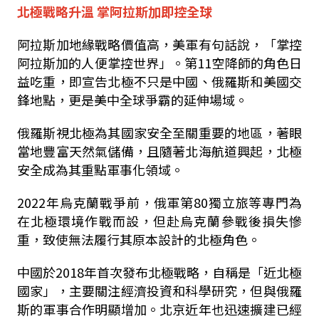
北極戰略升溫 掌阿拉斯加即控全球
阿拉斯加地緣戰略價值高，美軍有句話說，「掌控
阿拉斯加的人便掌控世界」。第11空降師的角色日
益吃重，即宣告北極不只是中國、俄羅斯和美國交
鋒地點，更是美中全球爭霸的延伸場域。
俄羅斯視北極為其國家安全至關重要的地區，著眼
當地豐富天然氣儲備，且隨著北海航道興起，北極
安全成為其重點軍事化領域。
2022年烏克蘭戰爭前，俄軍第80獨立旅等專門為
在北極環境作戰而設，但赴烏克蘭參戰後損失慘
重，致使無法履行其原本設計的北極角色。
中國於2018年首次發布北極戰略，自稱是「近北極
國家」，主要關注經濟投資和科學研究，但與俄羅
斯的軍事合作明顯增加。北京近年也迅速擴建已經