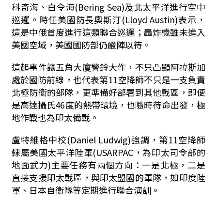
科奇海、白令海(Bering Sea)及北太平洋進行空中
巡邏。時任美國防長奧斯汀(Lloyd Austin)表示，
這是中俄首度進行這類聯合巡邏；轟炸機雖未進入
美國空域，美國國防部仍嚴陣以待。
這起事件讓五角大廈警鈴大作，不只凸顯阿拉斯加
處於國防前線，也代表第11空降師不只是一支負責
北極防衛的部隊，更準備好部署到其他戰區，即便
是高達攝氏46度的熱帶環境，也隨時待命出發，極
地作戰也為印太備戰。
盧特維格中校(Daniel Ludwig)強調，第11空降師
隸屬美國太平洋陸軍(USARPAC，為印太司令部的
地面武力)主要任務有兩個方向：一是北極，二是
直接支援印太戰區，與印太盟國的軍隊，如印度陸
軍、日本自衛隊等定期進行聯合演訓。