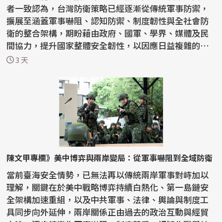
者一致認為，台灣防衛策略已經逐漸從傳統軍事防禦，
擴展至涵蓋軍事嚇阻、認知防禦、制度韌性與全社會防
衛的整合架構，期盼藉由政府、國軍、學界、媒體及民
間協力，提升國家整體安全韌性，以因應日益複雜的安
全挑戰。...
3 天
陳文甲專欄》美中博弈與兩岸變局：從軍事嚇阻到全域防衛
當前臺海安全情勢，已無法再以傳統兩岸軍事對峙加以
理解，關鍵在於美中戰略博弈持續白熱化、第一島鏈安
全架構加速重組，以及中共軍事、法律、輿論與制度工
具同步向外延伸，兩岸關係正由過去的政治互動與經貿