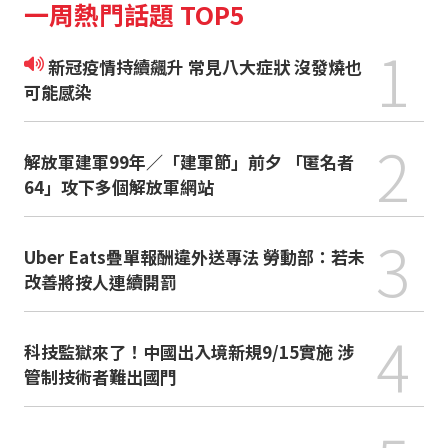
一周熱門話題 TOP5
1
新冠疫情持續飆升 常見八大症狀 沒發燒也
可能感染
2
解放軍建軍99年／「建軍節」前夕 「匿名者
64」攻下多個解放軍網站
3
Uber Eats疊單報酬違外送專法 勞動部：若未
改善將按人連續開罰
4
科技監獄來了！中國出入境新規9/15實施 涉
管制技術者難出國門