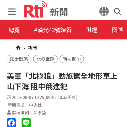
新聞
總覽
#漢光42號演習
財經
國際
:::
/
新聞
印太戰略
北極戰略
阿拉斯加
美軍「北極狼」勁旅駕全地形車上
山下海 阻中俄進犯
2025-08-07 10:25(08-07 10:33更新)
新聞引據：中央社
撰稿編輯：余思瑩