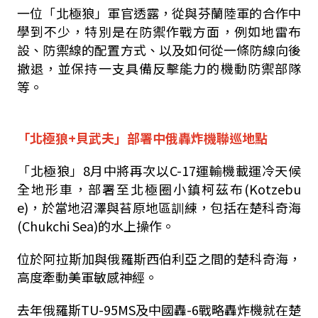
一位「北極狼」軍官透露，從與芬蘭陸軍的合作中
學到不少，特別是在防禦作戰方面，例如地雷布
設、防禦線的配置方式、以及如何從一條防線向後
撤退，並保持一支具備反擊能力的機動防禦部隊
等。
「北極狼+貝武夫」部署中俄轟炸機聯巡地點
「北極狼」8月中將再次以C-17運輸機載運冷天候
全地形車，部署至北極圈小鎮柯茲布(Kotzebu
e)，於當地沼澤與苔原地區訓練，包括在楚科奇海
(Chukchi Sea)的水上操作。
位於阿拉斯加與俄羅斯西伯利亞之間的楚科奇海，
高度牽動美軍敏感神經。
去年俄羅斯TU-95MS及中國轟-6戰略轟炸機就在楚