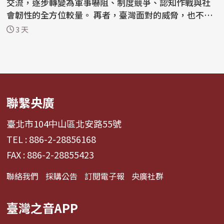
交流，逐步轉變為軍事嚇阻、制度競爭、認知作戰與社
會韌性的全方位較量。 再者，臺灣面對的威脅，也不再
只是軍...
3 天
聯繫央廣
臺北市104中山區北安路55號
TEL : 886-2-28856168
FAX : 886-2-28855423
聯絡我們
採購公告
訂閱電子報
央廣社群
臺灣之音APP