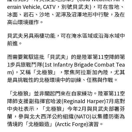
errain Vehicle, CATV，別號貝武夫)，可在雪地、
冰面、岩石、沙地、泥濘及沼澤地形中行駛，及在
高山環境運作。
貝武夫另具兩棲功能，可在淹水區域或沿海水域中
前進。
而需要駕馭這批「貝武夫」的是陸軍第11空降師第
1步兵旅戰鬥隊(1st Infantry Brigade Combat Tea
m)，又稱「北極狼」，聚焦阿拉斯加內陸，尤其
是具挑戰性的北極環境中的訓練、任務與作戰。
「北極狼」並非關起門來在自家練功。陸軍第11空
降師支援副指揮官哈波(Reginald Harper)7月底對
中央社表示，「北極狼」今年2月與貝武夫部署芬
蘭，參與北大西洋公約組織(NATO)以集體防衛為
情境的「北極鍛造」(Arctic Forge)演習。