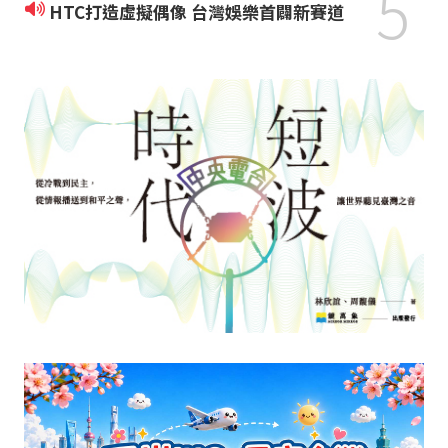
5
HTC打造虛擬偶像 台灣娛樂首闢新賽道