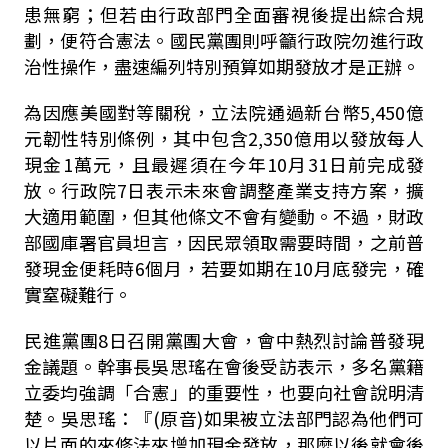
患無窮；但若由行政部門全面審視後提出綜合規
劃，便符合憲法。國民黨團則呼籲行政院勿進行政
治性操作，盡速編列特別預算如期發放才是正辦。
為因應美國對等關稅，立法院通過新台幣
5,450
億
元韌性特別條例，其中包含
2,350
億用以發放每人
現金
1
萬元，且最遲須在今年10月31日前完成發
放。行政院
7
日表示未來會調整產業支持方案，擴
大適用範圍，但其他條文不會有變動。不過，財政
部國庫署官員坦言，因民眾領取需要時間，之前普
發現金便耗時
6
個月，若要如期在
10
月底發完，確
實窒礙難行。
民進黨團
8
日召開黨團大會，會中熱烈討論普發現
金議題。幹事長吳思瑤在會後受訪表示，多名黨籍
立委均強調「合憲」的重要性，也要向社會說明清
楚。吳思瑤：『
(
原音
)
如果被立法部門認為他們可
以片面的來修法來增加現金發放，那麼以後就會後