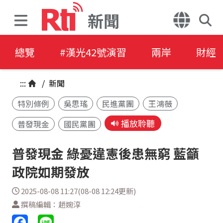
新聞
總覽
#漢光42號演習
兩岸
財經
:::
/
新聞
特別條例
吳思瑤
民進黨團
王鴻薇
播放聆聽
普發現金
國民黨團
普發現金 綠憂違憲後患無窮 藍籲
政院如期發放
2025-08-08 11:27(08-08 12:24更新)
撰稿編輯：趙婉淳