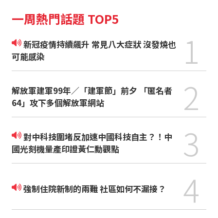
一周熱門話題 TOP5
1
新冠疫情持續飆升 常見八大症狀 沒發燒也
可能感染
2
解放軍建軍99年／「建軍節」前夕 「匿名者
64」攻下多個解放軍網站
3
對中科技圍堵反加速中國科技自主？！中
國光刻機量產印證黃仁勳觀點
4
強制住院新制的兩難 社區如何不漏接？