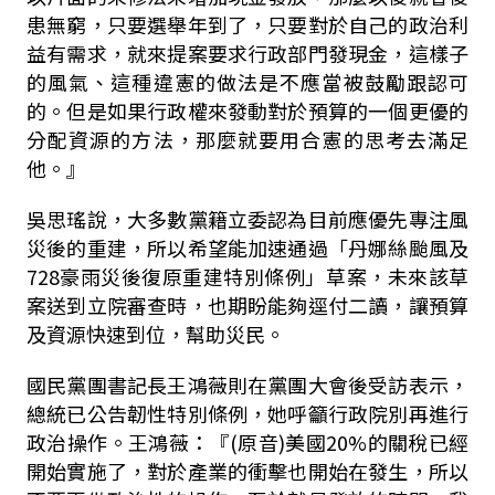
患無窮，只要選舉年到了，只要對於自己的政治利
益有需求，就來提案要求行政部門發現金，這樣子
的風氣、這種違憲的做法是不應當被鼓勵跟認可
的。但是如果行政權來發動對於預算的一個更優的
分配資源的方法，那麼就要用合憲的思考去滿足
他。』
吳思瑤說，大多數黨籍立委認為目前應優先專注風
災後的重建，所以希望能加速通過「丹娜絲颱風及
728
豪雨災後復原重建特別條例」草案，未來該草
案送到立院審查時，也期盼能夠逕付二讀，讓預算
及資源快速到位，幫助災民。
國民黨團書記長王鴻薇則在黨團大會後受訪表示，
總統已公告韌性特別條例，她呼籲行政院別再進行
政治操作。王鴻薇：『
(
原音
)
美國
20%
的關稅已經
開始實施了，對於產業的衝擊也開始在發生，所以