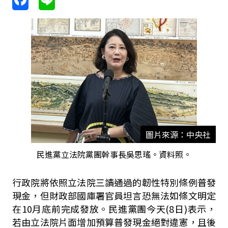
圖片來源：中央社
民進黨立法院黨團幹事長吳思瑤。資料照。
行政院將依照立法院三讀通過的韌性特別條例普發
現金，但財政部國庫署官員坦言恐無法如條文明定
在
10
月底前完成發放。民進黨團今天
(8
日
)
表示，
若由立法院片面增加預算普發現金絕對違憲，且後