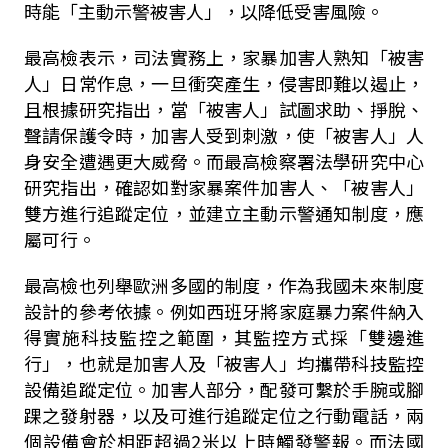
時能「主動示警被害人」，以降低受害風險。
最高檢表示，司法實務上，家暴加害人熟知「被害
人」日常作息，一旦衝突產生，侵害即難以遏止，
且根據研究指出，當「被害人」試圖求助、掙脫、
聲請保護令時，加害人受到刺激，使「被害人」人
身安全遭遇更大威脅。而最高檢察署法學研究中心
研究指出，確認如對家暴案件加害人、「被害人」
雙方進行追蹤定位，並建立主動示警通知制度，應
屬可行。
最高檢也列舉歐洲多國的制度，作為我國未來制度
設計的參考依據。例如西班牙將家庭暴力案件納入
得實施科技監控之範圍，其監控方式採「雙邊進
行」，也就是加害人及「被害人」均攜帶科技監控
設備追蹤定位。加害人部分，配發可繫於手腕或腳
踝之發射器，以及可進行追蹤定位之行動電話，兩
個設備會於相距超過
2
米以上時觸發警報。而法國