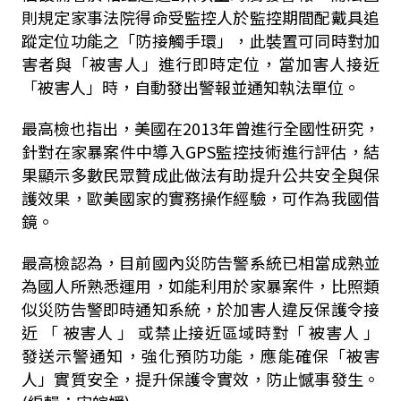
則規定家事法院得命受監控人於監控期間配戴具追
蹤定位功能之「防接觸手環」，此裝置可同時對加
害者與「被害人」進行即時定位，當加害人接近
「被害人」時，自動發出警報並通知執法單位。
最高檢也指出，美國在
2013
年曾進行全國性研究，
針對在家暴案件中導入
GPS
監控技術進行評估，結
果顯示多數民眾贊成此做法有助提升公共安全與保
護效果，歐美國家的實務操作經驗，可作為我國借
鏡。
最高檢認為，目前國內災防告警系統已相當成熟並
為國人所熟悉運用，如能利用於家暴案件，比照類
似災防告警即時通知系統，於加害人違反保護令接
近 「 被害人 」 或禁止接近區域時對「 被害人 」
發送示警通知，強化預防功能，應能確保「被害
人」實質安全，提升保護令實效，防止憾事發生。