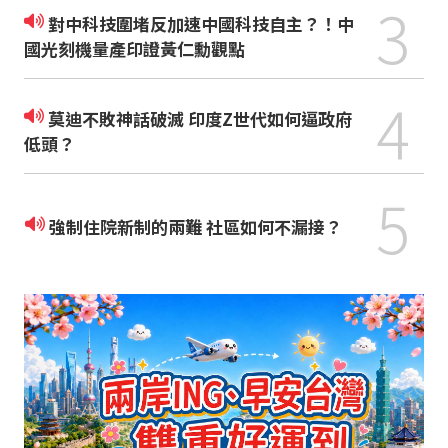
3
對中科技圍堵反加速中國科技自主？！中
國光刻機量產印證黃仁勳觀點
4
莫迪不敗神話破滅 印度Z世代如何逼政府
低頭？
5
強制住院新制的兩難 社區如何不漏接？