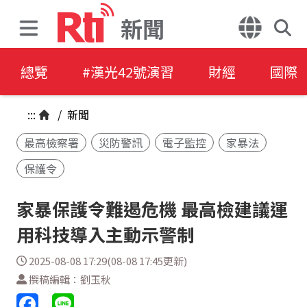
新聞
總覽
#漢光42號演習
財經
國際
:::
/
新聞
最高檢察署
災防警訊
電子監控
家暴法
保護令
家暴保護令難遏危機 最高檢建議運
用科技導入主動示警制
2025-08-08 17:29(08-08 17:45更新)
撰稿編輯：劉玉秋