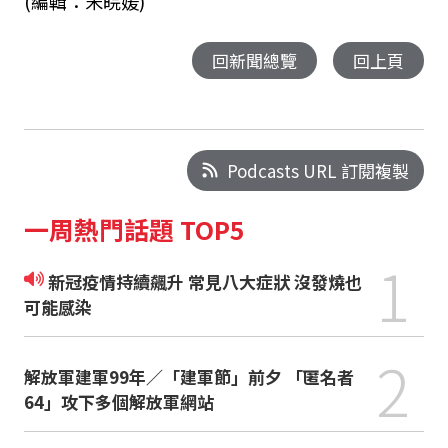
(編輯：宋皖媛)
回新聞總覽
回上頁
Podcasts URL 訂閱複製
一周熱門話題 TOP5
1
新冠疫情持續飆升 常見八大症狀 沒發燒也
可能感染
2
解放軍建軍99年／「建軍節」前夕 「匿名者
64」攻下多個解放軍網站