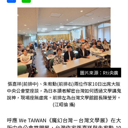
圖片來源：Rti央廣
張嘉祥(前排中)、朱宥勳(前排右)兩位作家10日出席大阪
中央公會堂座談，為日本讀者解密台灣如何透過文學講鬼
說神，現場座無虛席。前排左為台灣文學館館長陳瑩芳。
(江昭倫 攝)
呼應 We TAIWAN《魔幻台灣－台灣文學展》在大
阪中央公會堂開展，台灣作家張嘉祥與朱宥勳 10