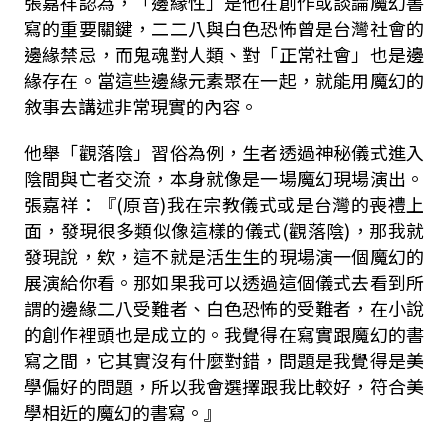
張嘉祥認為，「邊緣性」是他在創作或談論魔幻書
寫的重要關鍵，二二八與白色恐怖曾是台灣社會的
邊緣禁忌，而鬼魂對人類、對「正常社會」也是邊
緣存在。當這些邊緣元素聚在一起，就能用魔幻的
敘事去講述非常現實的內容。
他舉「觀落陰」習俗為例，生者透過神秘儀式進入
陰間與亡者交流，本身就像是一場魔幻現場演出。
張嘉祥：『(原音)我在宗教儀式或是台灣的喪禮上
面，發現很多類似像這樣的儀式(觀落陰)，那我就
發現說，欸，這不就是活生生的現場演一個魔幻的
展演給你看。那如果我可以透過這個儀式去看到所
謂的邊緣二八受難者、白色恐怖的受難者，在小說
的創作裡頭也是成立的。我覺得在寫實跟魔幻的書
寫之間，它其實沒有什麼對錯，問題是我覺得是美
學偏好的問題，所以我會選擇跟我比較好，符合美
學相近的魔幻的書寫。』