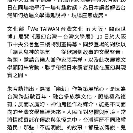
日在同場地舉行一場有趣對談，為日本讀者解密台
灣如何透過文學講鬼說神，現場座無虛席。
文化部「We TAIWAN 台灣文化 in 大阪・關西世
博」展覽《魔幻台灣—台灣文學展》10 日於大阪
市中央公會堂三樓特別室揭幕。同步登場的對談以
「聽見鬼神的語氣——從歌詞到故事的文學聲音」
為題，邀請音樂人兼作家張嘉祥，以及此次展覽文
學顧問朱宥勳，聯手帶領日本讀者穿梭在魔幻與現
實之間。
朱宥勳指出，選擇「魔幻」作為策展核心，是因為
台灣跨越數百年、融合多族群文化，脈絡極為複
雜；反而以魔幻、神仙鬼怪作為媒介，能把不同面
向的台灣文學串連起來。人民面對恐懼與困境，常
將情感寄託在傳說與鬼怪之中，台灣經歷不同政權
殖民，那些「不能明說」的故事，都是以傳說、鬼