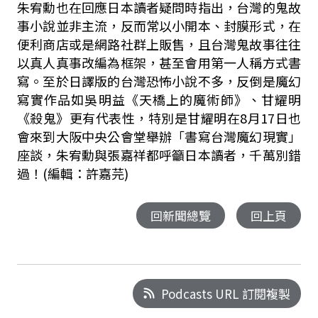
朱宥勳也在回應日本讀者疑問時指出，台灣的鬼故
事小說並非主流，反而常以小開本、封膜形式，在
便利商店或是網路社群上販售，且台灣鬼故事往往
以真人真事改編為框架，甚至會用第一人稱方式書
寫。至於日譯版的台灣恐怖小說不多，反倒是魔幻
寫實作品如吳明益《天橋上的魔術師》、甘耀明
《殺鬼》更有代表性，特別是甘耀明在8月17日也
會來到大阪中央公會堂舉辦「書寫台灣魔幻現實」
座談，朱宥勳與張嘉祥都呼籲日本讀者，千萬別錯
過！(編輯：許嘉芫)
回新聞總覽
回上頁
Podcasts URL 訂閱複製