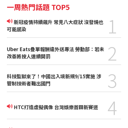
一周熱門話題 TOP5
1
新冠疫情持續飆升 常見八大症狀 沒發燒也
可能感染
2
Uber Eats疊單報酬違外送專法 勞動部：若未
改善將按人連續開罰
3
科技監獄來了！中國出入境新規9/15實施 涉
管制技術者難出國門
4
HTC打造虛擬偶像 台灣娛樂首闢新賽道