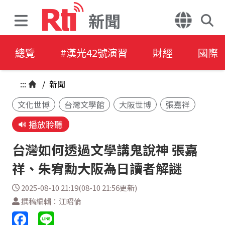
新聞
總覽
#漢光42號演習
財經
國際
:::
/
新聞
文化世博
台灣文學館
大阪世博
張嘉祥
播放聆聽
台灣如何透過文學講鬼說神 張嘉
祥、朱宥勳大阪為日讀者解謎
2025-08-10 21:19(08-10 21:56更新)
撰稿編輯：江昭倫