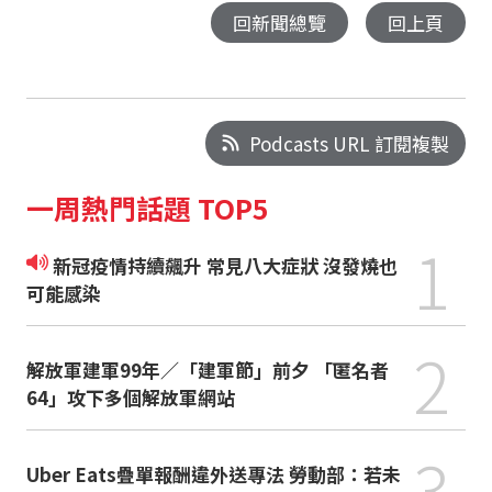
回新聞總覽
回上頁
Podcasts URL 訂閱複製
一周熱門話題 TOP5
1
新冠疫情持續飆升 常見八大症狀 沒發燒也
可能感染
2
解放軍建軍99年／「建軍節」前夕 「匿名者
64」攻下多個解放軍網站
3
Uber Eats疊單報酬違外送專法 勞動部：若未