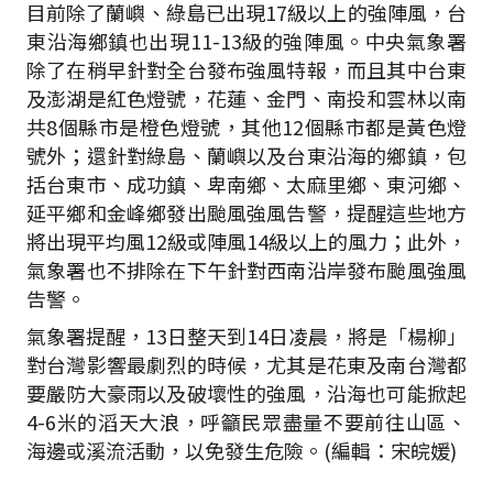
目前除了蘭嶼、綠島已出現
17
級以上的強陣風，台
東沿海鄉鎮也出現
11-13
級的強陣風。中央氣象署
除了在稍早針對全台發布強風特報，而且其中台東
及澎湖是紅色燈號，花蓮、金門、南投和雲林以南
共
8
個縣市是橙色燈號，其他
12
個縣市都是黃色燈
號外；還針對綠島、蘭嶼以及台東沿海的鄉鎮，包
括台東市、成功鎮、卑南鄉、太麻里鄉、東河鄉、
延平鄉和金峰鄉發出颱風強風告警，提醒這些地方
將出現平均風
12
級或陣風
14
級以上的風力；此外，
氣象署也不排除在下午針對西南沿岸發布颱風強風
告警。
氣象署提醒，
13
日整天到
14
日凌晨，將是「楊柳」
對台灣影響最劇烈的時候，尤其是花東及南台灣都
要嚴防大豪雨以及破壞性的強風，沿海也可能掀起
4-6
米的滔天大浪，呼籲民眾盡量不要前往山區、
海邊或溪流活動，以免發生危險。(編輯：宋皖媛)