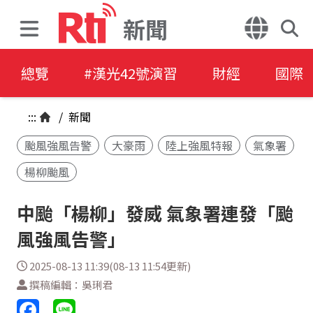
新聞
總覽
#漢光42號演習
財經
國際
:::
/
新聞
颱風強風告警
大豪雨
陸上強風特報
氣象署
楊柳颱風
中颱「楊柳」發威 氣象署連發「颱
風強風告警」
2025-08-13 11:39(08-13 11:54更新)
撰稿編輯：吳琍君