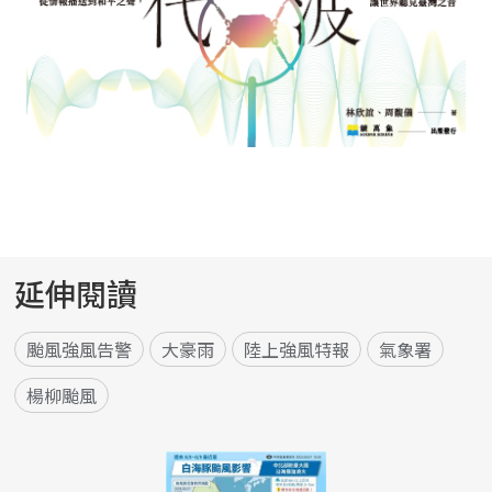
延伸閱讀
颱風強風告警
大豪雨
陸上強風特報
氣象署
楊柳颱風