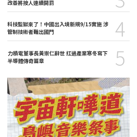
改善將按人連續開罰
4
科技監獄來了！中國出入境新規9/15實施 涉
管制技術者難出國門
5
力積電董事長黃崇仁辭世 扛過產業寒冬寫下
半導體傳奇篇章