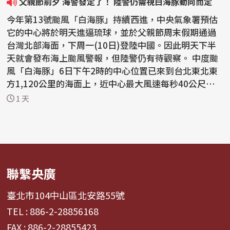
父親節前夕 海警發定了！ 陸警仍需視白海豚動向而定
今年第13號颱風「白海豚」持續西進，中央氣象署預估
它的中心將於明天進逼琉球，並於父親節周末假期通過
台灣北部海面，下周一(10日)登陸中國。因此明天下半
天就會發布海上颱風警報，但陸警仍有待觀察。 中度颱
風「白海豚」6日下午2時的中心位置已來到台北東北東
方1,120公里的海面上，近中心最大風速每秒40公尺，7
級風...
1 天
聯繫央廣
臺北市104中山區北安路55號
TEL : 886-2-28856168
FAX : 886-2-28855423