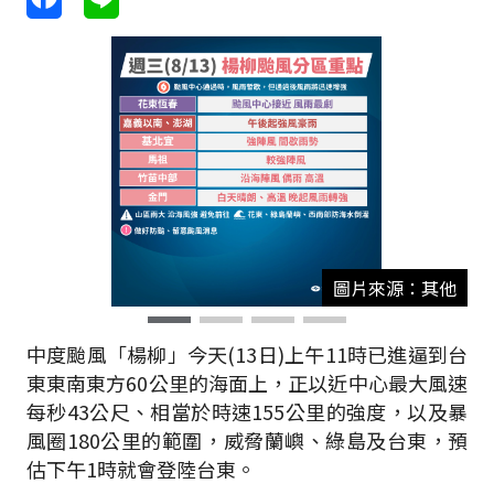
圖片來源：其他
中度颱風「楊柳」今天
(13
日
)
上午
11
時已進逼到台
東東南東方
60
公里的海面上，正以近中心最大風速
每秒
43
公尺、相當於時速
155
公里的強度，以及暴
風圈
180
公里的範圍，威脅蘭嶼、綠島及台東，預
估下午
1
時就會登陸台東。