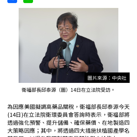
圖片來源：中央社
衛福部長邱泰源（圖）14日在立法院受訪。
為因應美國擬調高藥品關稅，衛福部長邱泰源今天
(14
日
)
在立法院衛環委員會答詢時表示，衛福部將
透過強化預警、提升儲備、確保藥價、在地製造四
大策略因應；其中，將透過四大措施扶植國產學名