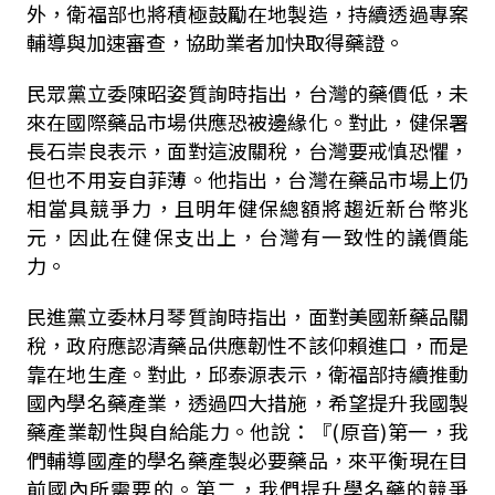
外，衛福部也將積極鼓勵在地製造，持續透過專案
輔導與加速審查，協助業者加快取得藥證。
民眾黨立委陳昭姿質詢時指出，台灣的藥價低，未
來在國際藥品市場供應恐被邊緣化。對此，健保署
長石崇良表示，面對這波關稅，台灣要戒慎恐懼，
但也不用妄自菲薄。他指出，台灣在藥品市場上仍
相當具競爭力，且明年健保總額將趨近新台幣兆
元，因此在健保支出上，台灣有一致性的議價能
力。
民進黨立委林月琴質詢時指出，面對美國新藥品關
稅，政府應認清藥品供應韌性不該仰賴進口，而是
靠在地生產。對此，邱泰源表示，衛福部持續推動
國內學名藥產業，透過四大措施，希望提升我國製
藥產業韌性與自給能力。他說：『
(
原音
)
第一，我
們輔導國產的學名藥產製必要藥品，來平衡現在目
前國內所需要的。第二，我們提升學名藥的競爭