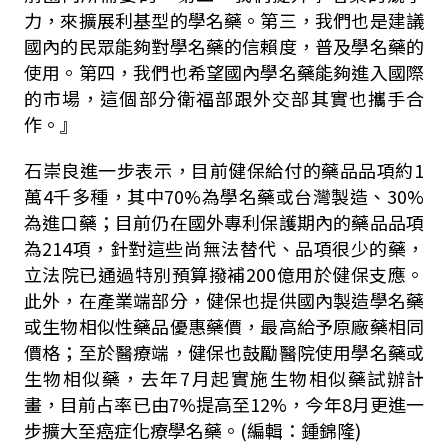
力，來擴展利基型的學名藥。第三，我們也是建議
國內的民眾能夠對學名藥的信賴度，普及學名藥的
使用。第四，我們也希望國內學名藥能夠進入國際
的市場，這個部分衛福部跟外交部其實也攜手合
作。』
石崇良進一步表示，目前健保給付的藥品品項約
1
萬
4
千多種，其中
70%
為學名藥或台灣製造、
30%
為進口藥；目前仍在國外專利保護期內的藥品品項
為
214
項，針對這些尚無法替代、品項很少的藥，
立法院已通過特別預算撥補
200
億用於健保支應。
此外，在產業端部分，健保也提供國內製造學名藥
或生物相似性藥品優惠藥價，最高給予原廠藥相同
價格；至於醫療端，健保也鼓勵醫院使用學名藥或
生物相似藥，去年
7
月起實施生物相似藥試辦計
畫，目前占率已由
7%
提高至
12%
，今年
8
月更進一
步擴大至癌症化療學名藥。(編輯：鍾錦隆)