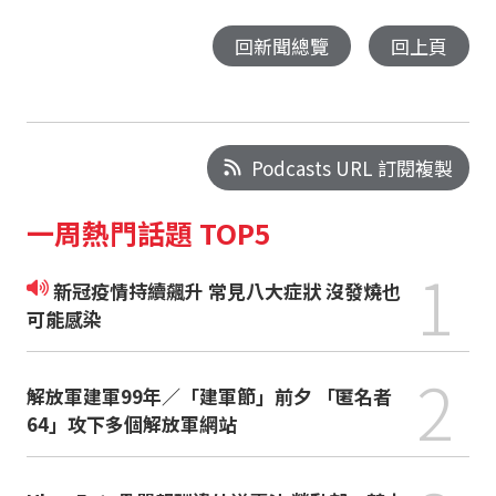
回新聞總覽
回上頁
Podcasts URL 訂閱複製
一周熱門話題 TOP5
1
新冠疫情持續飆升 常見八大症狀 沒發燒也
可能感染
2
解放軍建軍99年／「建軍節」前夕 「匿名者
64」攻下多個解放軍網站