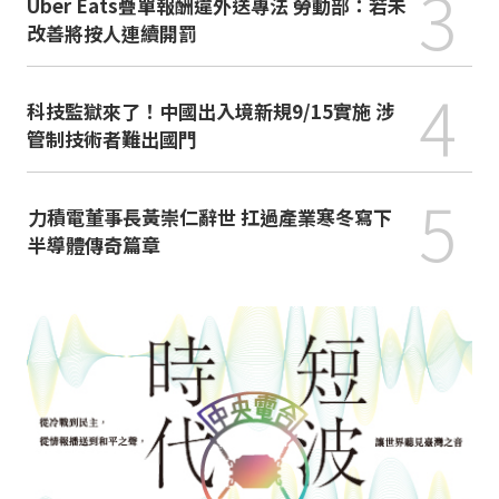
3
Uber Eats疊單報酬違外送專法 勞動部：若未
改善將按人連續開罰
4
科技監獄來了！中國出入境新規9/15實施 涉
管制技術者難出國門
5
力積電董事長黃崇仁辭世 扛過產業寒冬寫下
半導體傳奇篇章