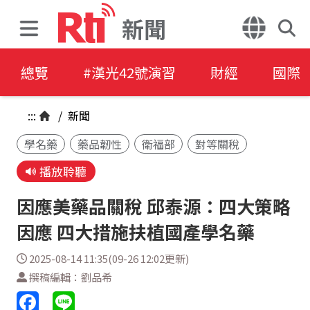
新聞
總覽
#漢光42號演習
財經
國際
:::
/
新聞
學名藥
藥品韌性
衛福部
對等關稅
播放聆聽
因應美藥品關稅 邱泰源：四大策略
因應 四大措施扶植國產學名藥
2025-08-14 11:35(09-26 12:02更新)
撰稿編輯：劉品希