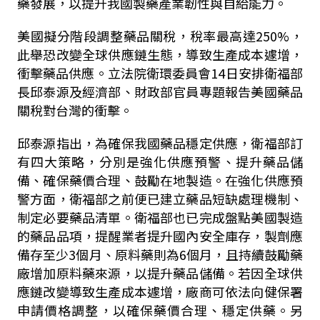
藥發展，以提升我國製藥產業韌性與自給能力。
美國擬分階段調整藥品關稅，稅率最高達
250%
，
此舉恐改變全球供應鏈生態，導致生產成本遽增，
衝擊藥品供應。立法院衛環委員會
14
日安排衛福部
長邱泰源及經濟部、財政部官員專題報告美國藥品
關稅對台灣的衝擊。
邱泰源指出，為確保我國藥品穩定供應，衛福部訂
有四大策略，分別是強化供應預警、提升藥品儲
備、確保藥價合理、鼓勵在地製造。在強化供應預
警方面，衛福部之前便已建立藥品短缺處理機制、
制定必要藥品清單。衛福部也已完成盤點美國製造
的藥品品項，提醒業者提升國內安全庫存，製劑應
備存至少
3
個月、原料藥則為
6
個月，且持續鼓勵藥
廠增加原料藥來源，以提升藥品儲備。若因全球供
應鏈改變導致生產成本遽增，廠商可依法向健保署
申請價格調整，以確保藥價合理、穩定供藥。另