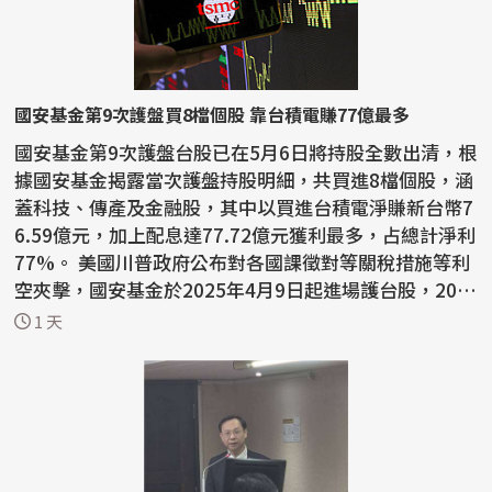
國安基金第9次護盤買8檔個股 靠台積電賺77億最多
國安基金第9次護盤台股已在5月6日將持股全數出清，根
據國安基金揭露當次護盤持股明細，共買進8檔個股，涵
蓋科技、傳產及金融股，其中以買進台積電淨賺新台幣7
6.59億元，加上配息達77.72億元獲利最多，占總計淨利
77%。 美國川普政府公布對各國課徵對等關稅措施等利
空夾擊，國安基金於2025年4月9日起進場護台股，202
6...
1 天