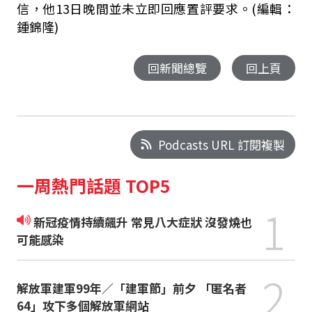
信，他13日晚間並未立即回應置評要求。(編輯：
鍾錦隆)
回新聞總覽
回上頁
Podcasts URL 訂閱複製
一周熱門話題 TOP5
1
新冠疫情持續飆升 常見八大症狀 沒發燒也
可能感染
2
解放軍建軍99年／「建軍節」前夕 「匿名者
64」攻下多個解放軍網站