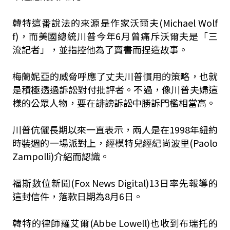
韓特這番說法的來源是作家沃爾夫(Michael Wolf
f)，而美國總統川普今年6月曾痛斥沃爾夫是「三
流記者」，並指控他為了賣書而捏造故事。
梅蘭妮亞的威脅呼應了丈夫川普慣用的策略，也就
是積極透過訴訟對付批評者。不過，像川普夫婦這
樣的公眾人物，要在誹謗訴訟中勝訴門檻相當高。
川普伉儷長期以來一直表示，兩人是在1998年紐約
時裝週的一場派對上，經模特兒經紀尚波里(Paolo
Zampolli)介紹而認識。
福斯數位新聞(Fox News Digital)13日率先報導的
這封信件，落款日期為8月6日。
韓特的律師羅艾爾(Abbe Lowell)也收到布瑞托的