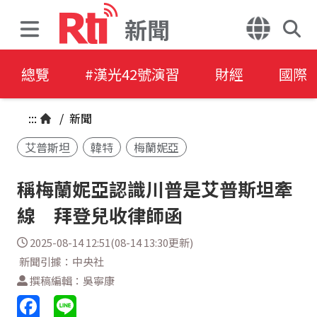
新聞
總覽
#漢光42號演習
財經
國際
:::
/
新聞
艾普斯坦
韓特
梅蘭妮亞
稱梅蘭妮亞認識川普是艾普斯坦牽
線 拜登兒收律師函
2025-08-14 12:51(08-14 13:30更新)
新聞引據：中央社
撰稿編輯：吳寧康