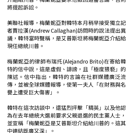
將提起訴訟。
美聯社報導，梅蘭妮亞對韓特本月稍早接受獨立記
者賈拉漢(Andrew Callaghan)訪問時的說法提出異
議，韓特當時聲稱，是艾普斯坦將梅蘭妮亞介紹給
現任總統川普。
梅蘭妮亞的律師布瑞托(Alejandro Brito)在寄給韓
特的信中說，這是虛假、誹謗，且「極度猥褻」的
陳述。信中指出，韓特的言論在社群媒體廣泛流
傳，並被全球媒體報導，使第一夫人「在財務與名
譽上遭受巨大傷害」。
韓特在這次訪談中，還猛烈抨擊「精英」以及他認
為在去年總統大選前要求父親退選的民主黨人士，
並宣稱「梅蘭妮亞是艾普斯坦介紹給川普的。這其
中連結既廣又深」。