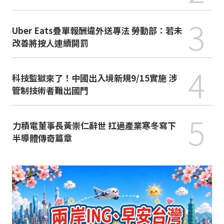
3
Uber Eats疊單報酬違外送專法 勞動部：若未
改善將按人連續開罰
4
科技監獄來了！中國出入境新規9/15實施 涉
管制技術者難出國門
5
力積電董事長黃崇仁辭世 扛過產業寒冬寫下
半導體傳奇篇章