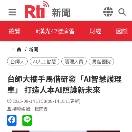
新聞
總覽
#漢光42號演習
財經
國際
:::
/
新聞
台師大
AI人工智慧
護理人員
馬偕醫院
台師大攜手馬偕研發「AI智慧護理
車」 打造人本AI照護新未來
2025-08-14 17:58(08-14 18:11更新)
撰稿編輯：楊雨青