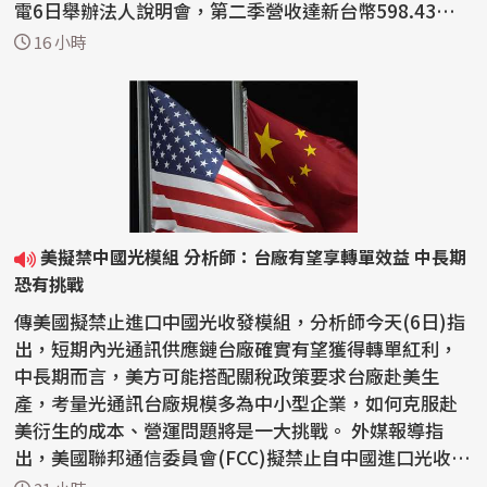
電6日舉辦法人說明會，第二季營收達新台幣598.43億
元，...
16 小時
美擬禁中國光模組 分析師：台廠有望享轉單效益 中長期
恐有挑戰
傳美國擬禁止進口中國光收發模組，分析師今天(6日)指
出，短期內光通訊供應鏈台廠確實有望獲得轉單紅利，
中長期而言，美方可能搭配關稅政策要求台廠赴美生
產，考量光通訊台廠規模多為中小型企業，如何克服赴
美衍生的成本、營運問題將是一大挑戰。 外媒報導指
出，美國聯邦通信委員會(FCC)擬禁止自中國進口光收發
模組。...