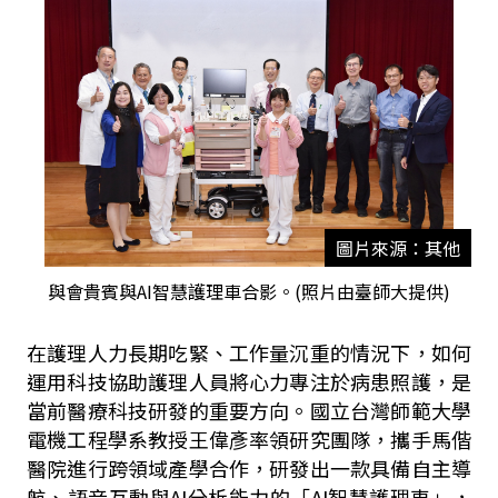
圖片來源：其他
與會貴賓與AI智慧護理車合影。(照片由臺師大提供)
在護理人力長期吃緊、工作量沉重的情況下，如何
運用科技協助護理人員將心力專注於病患照護，是
當前醫療科技研發的重要方向。國立台灣師範大學
電機工程學系教授王偉彥率領研究團隊，攜手馬偕
醫院進行跨領域產學合作，研發出一款具備自主導
航、語音互動與
AI
分析能力的「
AI
智慧護理車」，