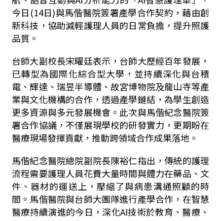
今日
(14
日
)
與馬偕醫院簽署產學合作契約，藉由創
新科技，協助減輕護理人員的日常負擔，提升照護
品質。
台師大副校長宋曜廷表示，台師大歷經百年發展，
已轉型為國際化綜合型大學，並持續深化與台積
電、輝達、瑞昱半導體、故宮博物院及龍山寺等產
業與文化機構的合作，透過產學鏈結，為學生創造
更多資源與多元發展機會。此次與馬偕紀念醫院簽
署合作協議，不僅展現學校的研發實力，更期盼在
醫療現場發揮貢獻，推動跨領域合作成果落地。
馬偕紀念醫院總院副院長陳裕仁指出，傳統的護理
流程需要護理人員花費大量時間與體力在藥品、文
件、器材的運送上，壓縮了與病患溝通照顧的時
間。馬偕醫院與台師大團隊進行產學合作，在智慧
醫療持續演進的今日，深化
AI
技術於教育、醫療、