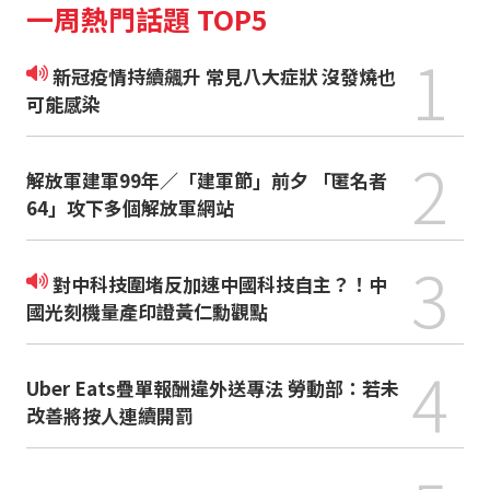
一周熱門話題 TOP5
1
新冠疫情持續飆升 常見八大症狀 沒發燒也
可能感染
2
解放軍建軍99年／「建軍節」前夕 「匿名者
64」攻下多個解放軍網站
3
對中科技圍堵反加速中國科技自主？！中
國光刻機量產印證黃仁勳觀點
4
Uber Eats疊單報酬違外送專法 勞動部：若未
改善將按人連續開罰