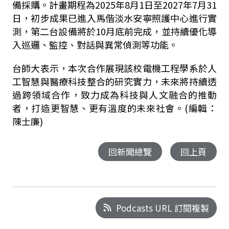
備採購。計畫期程為2025年
8
月
1
日至2027年
7
月
31
日，初步成果已進入馬偕淡水安寧照護中心進行實
測，第二台設備將於
10
月底前完成，並持續優化導
入巡邏、監控、對話與異常偵測等功能。
台師大表示，本次合作展現該校電機工程學系於人
工智慧與醫療科技整合的研究實力，未來將持續透
過跨領域合作，致力成為科技與人文融合的推動
者，打造更智慧、更有溫度的未來社會。(編輯：
陳士廉)
回新聞總覽
回上頁
Podcasts URL 訂閱複製