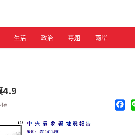
生活
政治
專題
兩岸
4.9
琍君