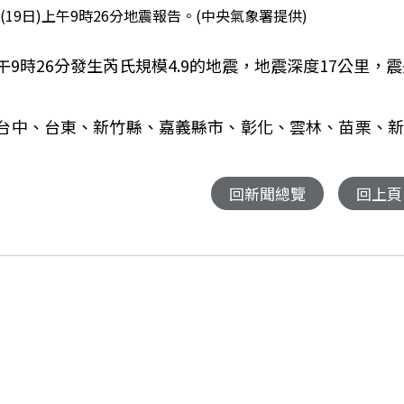
19日)上午9時26分地震報告。(中央氣象署提供)
午
9
時
26
分發生芮氏規模
4.9
的地震，地震深度
17
公里，震
台中、台東、新竹縣、嘉義縣市、彰化、雲林、苗栗、新
回新聞總覽
回上頁