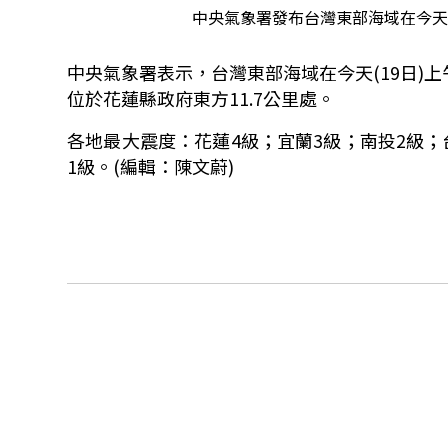
中央氣象署發布台灣東部海域在今天(
中央氣象署表示，台灣東部海域在今天
(19
日
)
上
位於花蓮縣政府東方
11.7
公里處。
各地最大震度：花蓮
4
級；宜蘭
3
級；南投
2
級；
1
級。(編輯：陳文蔚)