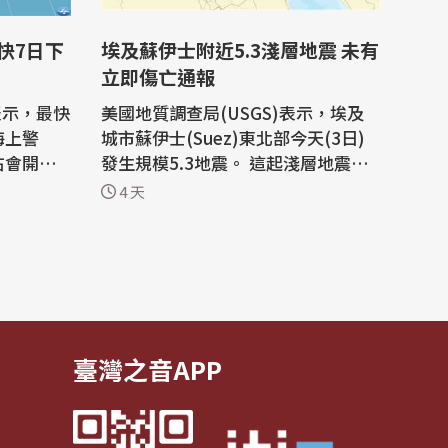
埃及蘇伊士附近5.3淺層地震 未有
立即傷亡通報
表示，最快
美國地質調查局(USGS)表示，埃及
海上警
城市蘇伊士(Suez)東北部今天(3日)
右會開始
發生規模5.3地震。 這起淺層地震發
台影響較
生在格林威治時間零點零時(台灣時間
4 天
雨，北部
上午8時)，震央在蘇伊士北北東方大
約41公里處。 人在開羅的法新社記者
下午2時
也能感受到地震搖動。目前並未有人
0公里之
員傷亡或災損的立即通報。(編輯:柳
，向西進
向華)
臺灣之音APP