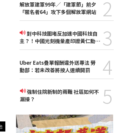
2
解放軍建軍99年／「建軍節」前夕
「匿名者64」攻下多個解放軍網站
3
對中科技圍堵反加速中國科技自
主？！中國光刻機量產印證黃仁勳觀
點
4
Uber Eats疊單報酬違外送專法 勞
動部：若未改善將按人連續開罰
5
強制住院新制的兩難 社區如何不
漏接？
他