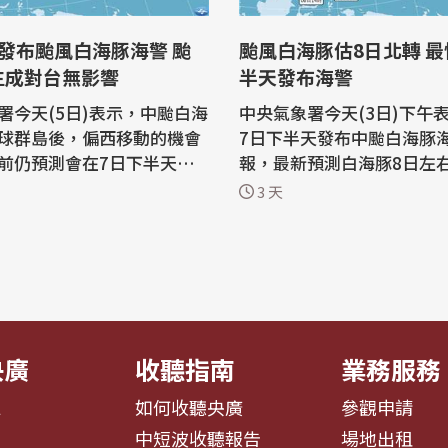
發布颱風白海豚海警 颱
颱風白海豚估8日北轉 最快7日下
生成對台無影響
半天發布海警
署今天(5日)表示，中颱白海
中央氣象署今天(3日)下午
球群島後，偏西移動的機會
7日下半天發布中颱白海豚
前仍預測會在7日下半天發
報，最新預測白海豚8日左
風警報，8至10日距離台灣
逐漸北轉，8日至10日是對
3 天
否陸上警報仍視後期路徑及
顯著的期間，中部以北防大
 根據今天下午中央
山區防豪雨。 根據交通部中央氣象署
新颱風消息，海面上3颱鼎
颱風消息，中颱白海豚今天
中颱白海豚及2個輕度颱風
中心位置約在台北東方259
鴻；鯨魚未來24小時將登陸
處，以每小時25公里速度
行。中心氣壓95...
央廣
收聽指南
業務服務
息
如何收聽央廣
參觀申請
告
中短波收聽報告
場地出租