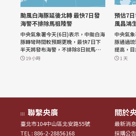
颱風白海豚延後北轉 最快7日發
預估7日
海警不排除馬祖陸警
風昌鴻
中央氣象署今天(6日)表示，中颱白海
中央氣象
豚轉彎時間較預期更晚，最快7日下
豚通過琉
半天將發布海警，不排除8日就馬祖
提高，目
發布陸警，且週末雨勢較之前預測更
布海上颱
19 小時
1 天
劇烈，中部以北預估將在豪、大雨中
最近，是
度過父親節。 中央氣象署預報員張承
暴風圈大小而定。
傳表示，中颱白海豚下午2時中心位
氣象署最
置約在台北東方1120公里處，以偏西
立，包含
的方向朝琉球群島移動；預測8、9日
鯨魚、昌
會通過台...
呂宋島...
聯繫央廣
關於
:::
臺北市104中山區北安路55號
最新消
TEL : 886-2-28856168
採購公