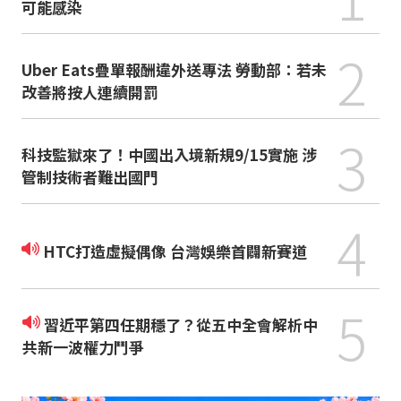
可能感染
2
Uber Eats疊單報酬違外送專法 勞動部：若未
改善將按人連續開罰
3
科技監獄來了！中國出入境新規9/15實施 涉
管制技術者難出國門
4
HTC打造虛擬偶像 台灣娛樂首闢新賽道
5
習近平第四任期穩了？從五中全會解析中
共新一波權力鬥爭