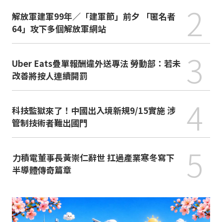
2
解放軍建軍99年／「建軍節」前夕 「匿名者
64」攻下多個解放軍網站
3
Uber Eats疊單報酬違外送專法 勞動部：若未
改善將按人連續開罰
4
科技監獄來了！中國出入境新規9/15實施 涉
管制技術者難出國門
5
力積電董事長黃崇仁辭世 扛過產業寒冬寫下
半導體傳奇篇章