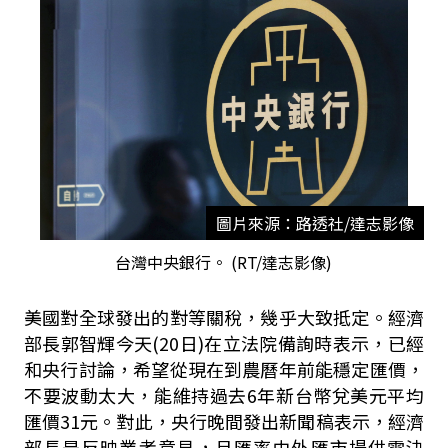
圖片來源：路透社/達志影像
台灣中央銀行。 (RT/達志影像)
美國對全球發出的對等關稅，幾乎大致抵定。經濟
部長郭智輝今天
(20
日
)
在立法院備詢時表示，已經
和央行討論，希望從現在到農曆年前能穩定匯價，
不要波動太大，能維持過去
6
年新台幣兌美元平均
匯價
31
元。對此，央行晚間發出新聞稿表示，經濟
部長是反映業者意見，且匯率由外匯市場供需決