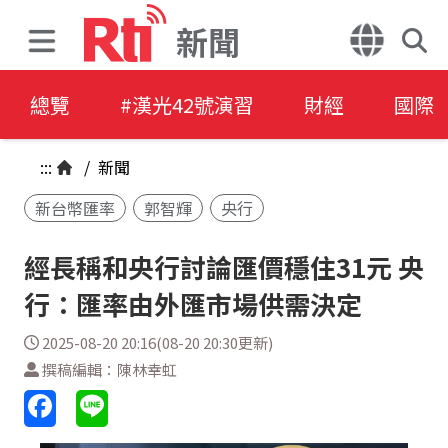
新聞
總覽
#漢光42號演習
財經
國際
:::
/
新聞
新台幣匯率
郭智輝
央行
經長稱和央行討論匯價穩住31元 央
行：匯率由外匯市場供需決定
2025-08-20 20:16(08-20 20:30更新)
撰稿編輯：陳林幸虹