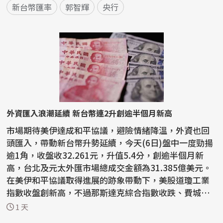
新台幣匯率
郭智輝
央行
外資匯入浪潮延續 新台幣連2升創逾半個月新高
市場期待美伊達成和平協議，避險情緒降溫，外資也回
頭匯入，帶動新台幣升勢延續，今天(6日)盤中一度勁揚
逾1角，收盤收32.261元，升值5.4分，創逾半個月新
高，台北及元太外匯市場總成交金額為31.385億美元。
在美伊和平協議取得進展的跡象帶動下，美股道瓊工業
指數收盤創新高，不過那斯達克綜合指數收跌、費城半
導體...
1 天