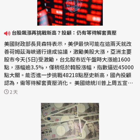
台股飆漲再挑戰新高？投顧：仍有等待解套賣壓
美國財政部長貝森特表示，美伊最快可能在這兩天就改
善荷姆茲海峽通行達成協議，激勵美股大漲，亞洲主要
股市今天(5日)受激勵，台北股市近午盤時大漲逾1600
點，漲幅逾3.5%，僅稍低於韓股漲幅，指數逼近45000
點大關。能否進一步挑戰48218點歷史新高，國內投顧
認為，需等待解套賣壓消化。 美國總統川普上周五宣稱
要恢復攻...
2 天