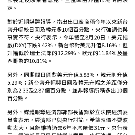
定。
對於近期媒體報導，指出出口廠商稱今年以來新台
幣升幅較日圓及韓元多
10
個百分點，央行強調也與
事實不符。央行表示，今年截至
8
月
20
日，美元指
數
(DXY)
下跌
9.42%
，新台幣對美元升值
8.16%
，但
升幅低於瑞士法郎的
12.29%
、歐元的
11.84%
及墨
西哥幣的
10.81%
。
另外，同期間日圓對美元升值
5.83%
，韓元則升值
5.29%
；新台幣升幅與日圓及韓元升幅之差距僅分
別為
2.33
及
2.87
個百分點，並非報導所稱多出
10
個
百分點。
另外，媒體報導經濟部郭部長智輝於立法院經濟委
員會表示，經濟部已與央行討論，希望匯價不要波
動太大，且能維持過去
6
年平均匯價
31
元。央行表