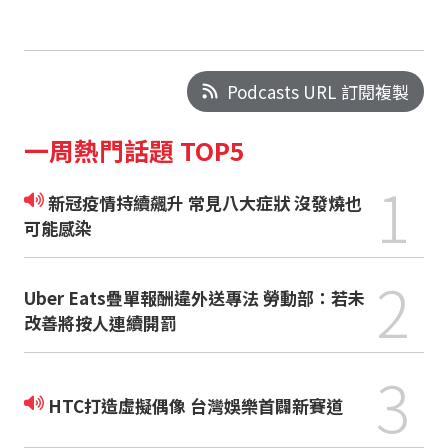
Podcasts URL 訂閱複製
一周熱門話題 TOP5
1
新冠疫情持續飆升 常見八大症狀 沒發燒也
可能感染
2
Uber Eats疊單報酬違外送專法 勞動部：若未
改善將按人連續開罰
3
HTC打造虛擬偶像 台灣娛樂首闢新賽道