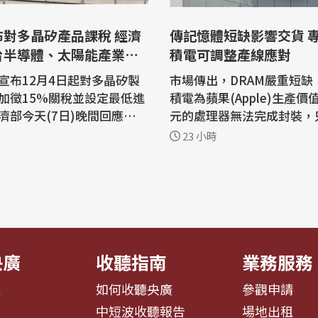
布對多晶矽產品課稅 經濟
傳記憶體短缺影響交貨 
台半導體、太陽能產業衝
積電可調整產線應對
宣布12月4日起對多晶矽製
市場傳出，DRAM嚴重短缺
加徵15%關稅並設定最低進
積電為蘋果(Apple)生產價
濟部今天(7日)晚間回應，對
元的處理器無法完成封裝，
有限。經濟部分析，在半導
在廠內等待記憶體到貨。半
23 小時
依據台美投資MOU，台廠赴
表示，DRAM缺貨潮確實可
廠、量產都可享關稅豁免配
進製程和先進封裝交貨節奏
原物料也可爭取進口免稅；
可透過產線動態調整應對。 蘋果iPho
業方面則是以內銷為主，受
ne 18 Pro系列新機傳出
濟部說明，美方目
台積電2奈米製程打造的A20 
片，晶圓製造進...
央廣
收聽指南
業務服務
息
如何收聽央廣
參觀申請
告
中短波收聽報告
場地出租