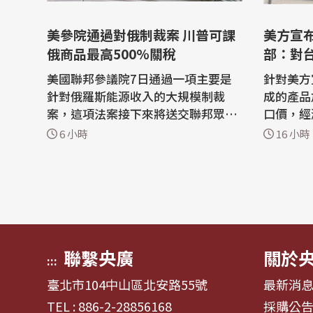
美參院通過對俄制裁案 川普可課
美方宣
俄商品最高500%關稅
部：對
擊有限
美國聯邦參議院7日通過一項主要是
針對美方
針對俄羅斯能源收入的大規模制裁
成的產品
案，這項法案接下來將送交聯邦眾議
口價，經
院審議，但因國會目前進入夏季休會
產業衝擊
6 小時
16 小時
期，眾議院最快要到9月初才會進行
體方面，
表決。 法新社報導，這項制裁案將對
美投資建
俄羅斯官員、寡頭統治集團成員、金
額，所需
融機構，以及協助規避俄羅斯石油出
太陽能產
口限制的所謂「影子船隊」（shado
關稅影響不大。 經
w fleet）...
的在...
聯繫央廣
關於
:::
臺北市104中山區北安路55號
最新消
TEL : 886-2-28856168
採購公