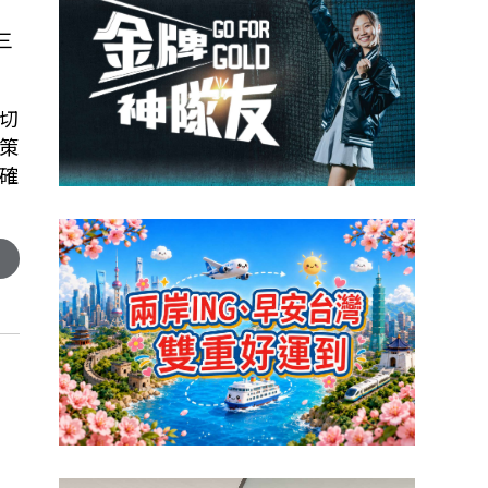
三
切
策
確