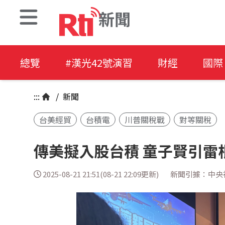
新聞
總覽
#漢光42號演習
財經
國際
:::
/
新聞
台美經貿
台積電
川普關稅戰
對等關稅
傳美擬入股台積 童子賢引雷
2025-08-21 21:51(08-21 22:09更新)
新聞引據：中央