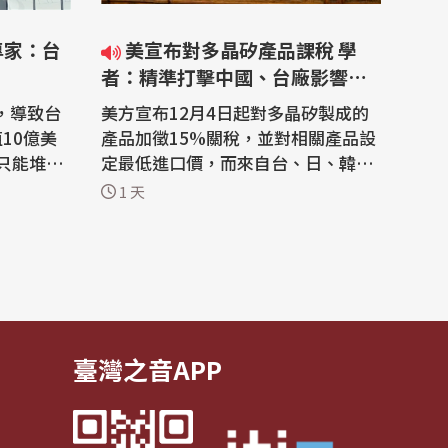
專家：台
美宣布對多晶矽產品課稅 學
者：精準打擊中國、台廠影響有
限
，導致台
美方宣布12月4日起對多晶矽製成的
值10億美
產品加徵15%關稅，並對相關產品設
只能堆積
定最低進口價，而來自台、日、韓及
導體專家
歐盟產品適用稅率與海關稅合計總和
1 天
能影響先
為15%。學者今天(7日)分析，美方
，台積電
此舉是為了保護美商、重振本土產
能，並杜絕中國多晶矽產能傾銷及在
將首度搭載
第三地組裝規避關稅，堪稱精準打
Pro晶
擊，而台灣產品處於平等競爭位置，
對台廠影響有限，...
臺灣之音APP