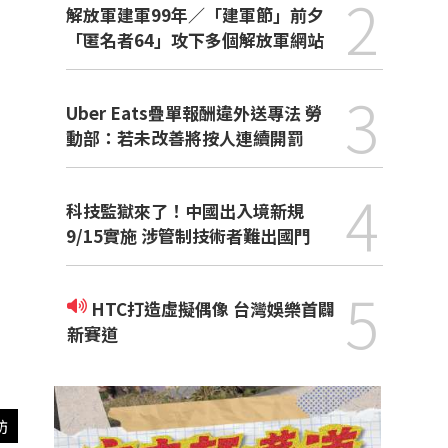
2
解放軍建軍99年／「建軍節」前夕
「匿名者64」攻下多個解放軍網站
3
Uber Eats疊單報酬違外送專法 勞
動部：若未改善將按人連續開罰
4
科技監獄來了！中國出入境新規
9/15實施 涉管制技術者難出國門
5
HTC打造虛擬偶像 台灣娛樂首闢
新賽道
訪