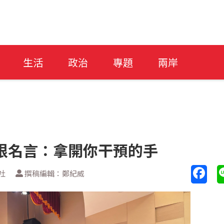
生活
政治
專題
兩岸
根名言：拿開你干預的手
社
撰稿編輯：鄭紀威