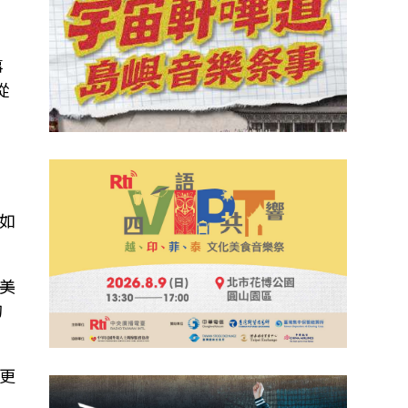
事
從
如
美
的
更