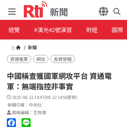
新聞
總覽
#漢光42號演習
財經
國際
:::
/
新聞
資通電軍
網攻
長臂管轄
中國稱查獲國軍網攻平台 資通電
軍：無端指控非事實
2025-08-22 14:47(08-22 14:58更新)
新聞引據：中央社
撰稿編輯：王育偉