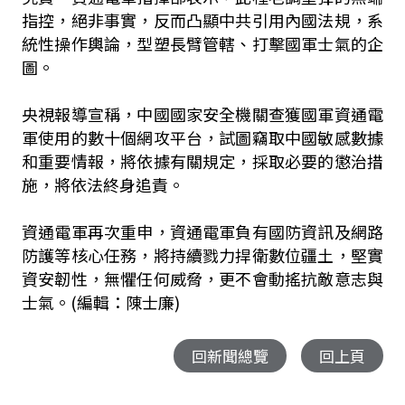
指控，絕非事實，反而凸顯中共引用內國法規，系
統性操作輿論，型塑長臂管轄、打擊國軍士氣的企
圖。
央視報導宣稱，中國國家安全機關查獲國軍資通電
軍使用的數十個網攻平台，試圖竊取中國敏感數據
和重要情報，將依據有關規定，採取必要的懲治措
施，將依法終身追責。
資通電軍再次重申，資通電軍負有國防資訊及網路
防護等核心任務，將持續戮力捍衛數位疆土，堅實
資安韌性，無懼任何威脅，更不會動搖抗敵意志與
士氣。(編輯：陳士廉)
回新聞總覽
回上頁