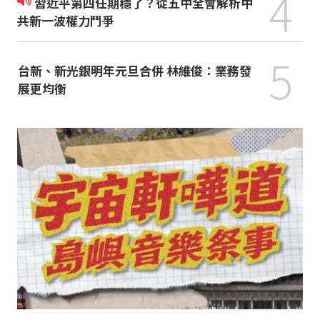
4
習近平第四任期穩了？從五中全會解析中
共新一波權力鬥爭
5
台新、新光銀明年元旦合併 林維俊：業務發
展更均衡