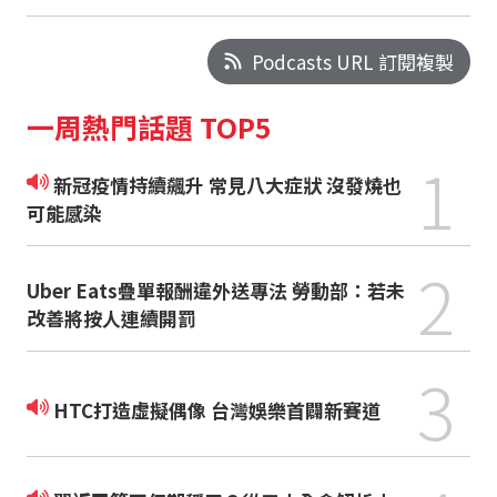
Podcasts URL 訂閱複製
一周熱門話題 TOP5
1
新冠疫情持續飆升 常見八大症狀 沒發燒也
可能感染
2
Uber Eats疊單報酬違外送專法 勞動部：若未
改善將按人連續開罰
3
HTC打造虛擬偶像 台灣娛樂首闢新賽道