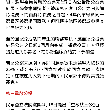
後，選舉委員會應於投票完畢7日內公告罷免投票
結果。罷免案通過者，被罷免人應自公告之日起解
除職務。而自解除職務之日起，4年內不得於同一
選舉區參選相同職務，但可轉往他區參選或參選其
他層級之公職。
至於因罷免成功而產生的職務空缺，應自罷免投票
結果公告之日起3個月內完成「補選投票」。但經
提起罷免訴訟者，在訴訟程序終結前不予補選。
若罷免案未過關，亦即同意票數未達選舉人總數的
25%，或是有效不同意票數多於同意票數，依規
定，在被罷免人剩下任期內，民眾都不得對其提議
罷免。
核三重啟公投
民眾黨立法院黨團
4
月
18
日提出「重啟核三公投」