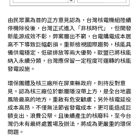
由民眾黨為首的正方意見認為，台灣核電機組陸續
停機除役後，台灣正式進入「非核時代」，但開發
新能源成效不彰，弊案層出不窮，台電購電成本居
高不下導致巨幅虧損。重新檢視國際趨勢，核能具
備供電穩定、低碳排放等兩大優勢，歐盟已將核能
納入永續分類，台灣應保留一定程度可運轉的核能
發電設施。
環保團體及核三廠所在屏東縣政府，則持反對意
見。認為核三廠位於斷層隱沒帶上方，是全台地震
風險最高的地方，重啟有危安顧慮；另外核電延役
成本高昂，不僅無法節省發電成本，更可能造成巨
額支出、浪費公帑。且後續產生的核廢料，至今台
灣仍未有最終處置場及辦法，將成為更嚴重的環保
問題。