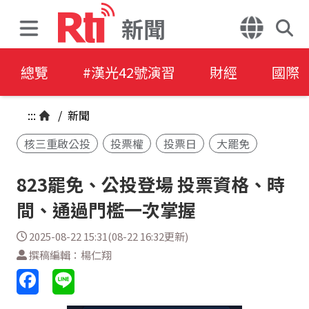
新聞
總覽
#漢光42號演習
財經
國際
:::
/
新聞
核三重啟公投
投票權
投票日
大罷免
823罷免、公投登場 投票資格、時
間、通過門檻一次掌握
2025-08-22 15:31(08-22 16:32更新)
撰稿編輯：楊仁翔