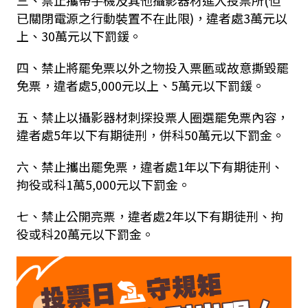
三、禁止攜帶手機及其他攝影器材進入投票所
(
但
已關閉電源之行動裝置不在此限
)
，違者處
3
萬元以
上、
30
萬元以下罰鍰。
四、禁止將罷免票以外之物投入票匭或故意撕毀罷
免票，違者處
5,000
元以上、
5
萬元以下罰鍰。
五、禁止以攝影器材刺探投票人圈選罷免票內容，
違者處
5
年以下有期徒刑，併科
50
萬元以下罰金。
六、禁止攜出罷免票，違者處
1
年以下有期徒刑、
拘役或科
1
萬
5,000
元以下罰金。
七、禁止公開亮票，違者處
2
年以下有期徒刑、拘
役或科
20
萬元以下罰金。