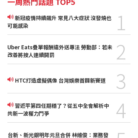
一周熱門話題 TOP5
1
新冠疫情持續飆升 常見八大症狀 沒發燒也
可能感染
2
Uber Eats疊單報酬違外送專法 勞動部：若未
改善將按人連續開罰
3
HTC打造虛擬偶像 台灣娛樂首闢新賽道
4
習近平第四任期穩了？從五中全會解析中
共新一波權力鬥爭
台新、新光銀明年元旦合併 林維俊：業務發