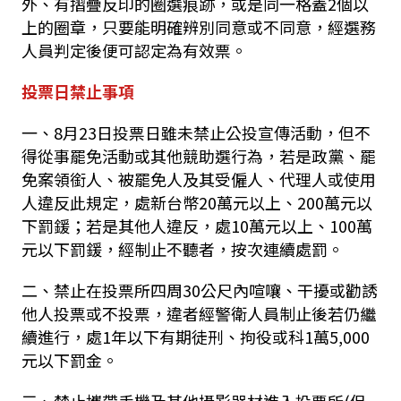
外、有摺疊反印的圈選痕跡，或是同一格蓋
2
個以
上的圈章，只要能明確辨別同意或不同意，經選務
人員判定後便可認定為有效票。
投票日禁止事項
一、
8
月
23
日投票日雖未禁止公投宣傳活動，但不
得從事罷免活動或其他競助選行為，若是政黨、罷
免案領銜人、被罷免人及其受僱人、代理人或使用
人違反此規定，處新台幣
20
萬元以上、
200
萬元以
下罰鍰；若是其他人違反，處
10
萬元以上、
100
萬
元以下罰鍰，經制止不聽者，按次連續處罰。
二、禁止在投票所四周
30
公尺內喧嚷、干擾或勸誘
他人投票或不投票，違者經警衛人員制止後若仍繼
續進行，處
1
年以下有期徒刑、拘役或科
1
萬
5,000
元以下罰金。