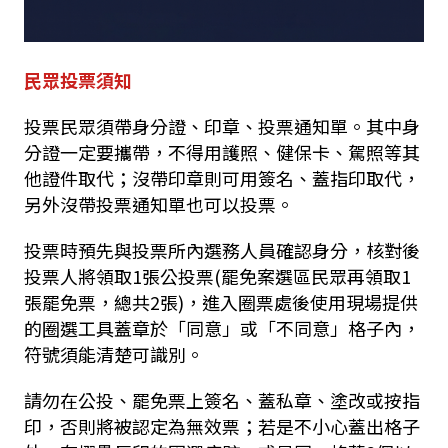
民眾投票須知
投票民眾須帶身分證、印章、投票通知單。其中身
分證一定要攜帶，不得用護照、健保卡、駕照等其
他證件取代；沒帶印章則可用簽名、蓋指印取代，
另外沒帶投票通知單也可以投票。
投票時預先與投票所內選務人員確認身分，核對後
投票人將領取
1
張公投票
(
罷免案選區民眾再領取
1
張罷免票，總共
2
張
)
，進入圈票處後使用現場提供
的圈選工具蓋章於「同意」或「不同意」格子內，
符號須能清楚可識別。
請勿在公投、罷免票上簽名、蓋私章、塗改或按指
印，否則將被認定為無效票；若是不小心蓋出格子