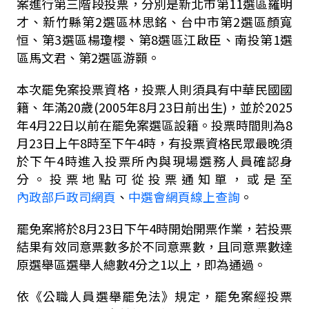
案進行第三階段投票，分別是新北市第11選區羅明
才、新竹縣第2選區林思銘、台中市第2選區顏寬
恒、第3選區楊瓊櫻、第8選區江啟臣、南投第1選
區馬文君、第2選區游顥。
本次罷免案投票資格，投票人則須具有中華民國國
籍、年滿20歲(2005年8月23日前出生)，並於2025
年4月22日以前在罷免案選區設籍。投票時間則為8
月23日上午8時至下午4時，有投票資格民眾最晚須
於下午4時進入投票所內與現場選務人員確認身
分。投票地點可從投票通知單，或是至
內政部戶政司網頁
、
中選會網頁線上查詢
。
罷免案將於8月23日下午4時開始開票作業，若投票
結果有效同意票數多於不同意票數，且同意票數達
原選舉區選舉人總數4分之1以上，即為通過。
依《公職人員選舉罷免法》規定，罷免案經投票