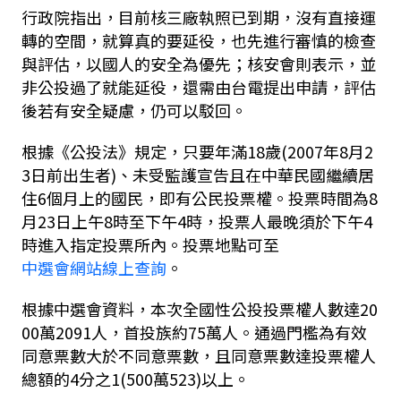
行政院指出，目前核三廠執照已到期，沒有直接運
轉的空間，就算真的要延役，也先進行審慎的檢查
與評估，以國人的安全為優先；核安會則表示，並
非公投過了就能延役，還需由台電提出申請，評估
後若有安全疑慮，仍可以駁回。
根據《公投法》規定，只要年滿
18
歲
(2007
年
8
月
2
3
日前出生者
)
、未受監護宣告且在中華民國繼續居
住
6
個月上的國民，即有公民投票權。投票時間為
8
月
23
日上午
8
時至下午
4
時，投票人最晚須於下午
4
時進入指定投票所內。投票地點可至
中選會網站線上查詢
。
根據中選會資料，本次全國性公投投票權人數達
20
00
萬
2091
人，首投族約
75
萬人。通過門檻為有效
同意票數大於不同意票數，且同意票數達投票權人
總額的
4
分之
1(500
萬
523)
以上。