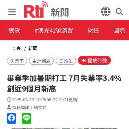
新聞
總覽
#漢光42號演習
財經
國際
:::
/
新聞
播放聆聽
失業率
主計總處
工讀生
畢業季加暑期打工 7月失業率3.4%
創近9個月新高
2025-08-22 17:06(08-22 21:21更新)
撰稿編輯：楊文君