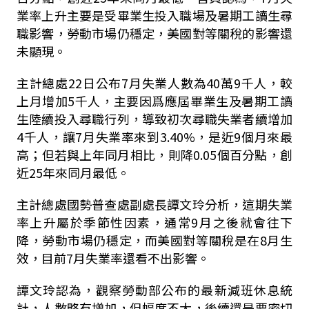
業率上升主要是受畢業生投入職場及暑期工讀生尋
職影響，勞動市場仍穩定，美國對等關稅的影響還
未顯現。
主計總處22日公布7月失業人數為40萬9千人，較
上月增加5千人，主要因爲應屆畢業生及暑期工讀
生陸續投入尋職行列，導致初次尋職失業者續增加
4千人，讓7月失業率來到3.40%，是近9個月來最
高；但若與上年同月相比，則降0.05個百分點，創
近25年來同月最低。
主計總處國勢普查處副處長譚文玲分析，這期失業
率上升屬於季節性因素，通常9月之後就會往下
降，勞動市場仍穩定，而美國對等關稅是在8月生
效，目前7月失業率還看不出影響。
譚文玲認為，觀察勞動部公布的最新減班休息統
計，人數略有增加，但幅度不大，後續還是要密切