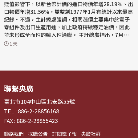
貶值影響下，以新台幣計價的進口物價年增28.19%、出
口物價年增31.56%，雙雙創1977年1月有統計以來最高
紀錄。不過，主計總處強調，相關漲價主要集中於電子
零組件及出口生產用途，加上政府持續穩定油價，因此
並未形成全面性的輸入性通膨。 主計總處指出，7月生
產者...
1 天
聯繫央廣
臺北市104中山區北安路55號
TEL : 886-2-28856168
FAX : 886-2-28855423
聯絡我們
採購公告
訂閱電子報
央廣社群