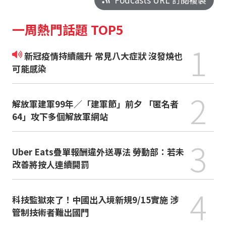
一周熱門話題 TOP5
1
新冠疫情持續飆升 常見八大症狀 沒發燒也
可能感染
2
解放軍建軍99年／「建軍節」前夕 「匿名者
64」攻下多個解放軍網站
3
Uber Eats疊單報酬違外送專法 勞動部：若未
改善將按人連續開罰
4
科技監獄來了！中國出入境新規9/15實施 涉
管制技術者難出國門