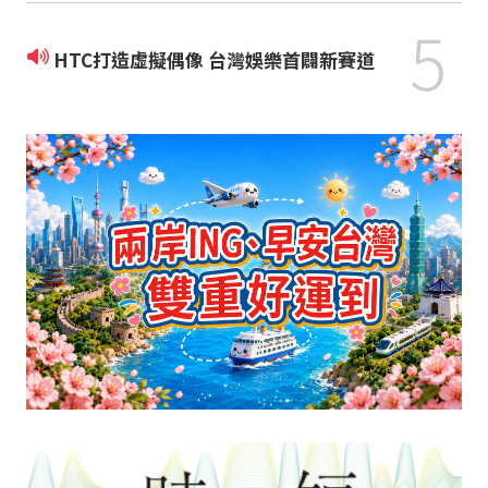
5
HTC打造虛擬偶像 台灣娛樂首闢新賽道