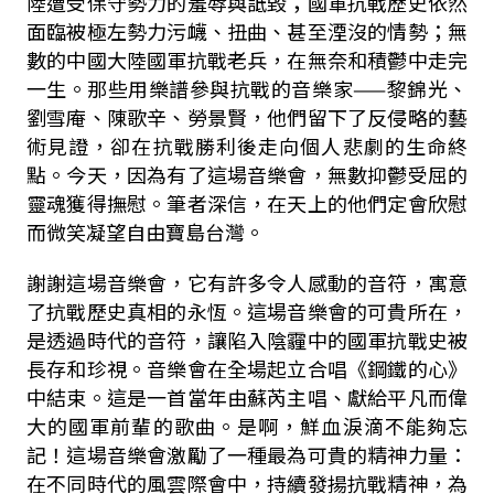
陸
遭受保守勢力的
羞辱與詆毀；國軍抗戰歷史依然
面臨被極左勢力污衊、扭曲、甚至湮沒的情勢；無
數的中國大陸國軍抗戰老兵，在無奈和積鬱中走完
一生。那些用樂譜參與抗戰的音樂家——黎錦光、
劉雪庵、陳歌辛、勞景賢，他們留下了反侵略的藝
術見證，卻在抗戰勝利後走向個人悲劇的生命終
點。今天，因為有了這場音樂會，無數
抑
鬱受屈的
靈魂獲得撫慰。筆者深信，在天上的他們定會欣慰
而微笑凝望自由寶島台灣。
謝謝這場音樂會，它有許多令人感動的音符，寓意
了抗戰歷史真相的永恆。這場音樂會的可貴所在，
是透過時代的音符，讓
陷入
陰霾中的國軍抗戰史被
長存和珍視。音樂會在全場起立合唱《鋼鐵的心》
中結束。這是一首當年由蘇芮主唱、獻給平凡而偉
大的國軍前輩的歌曲。是啊，鮮血淚滴不能夠忘
記！這場音樂會激勵了一種最為可貴的精神力量：
在不同時代的風雲際會中，持續發揚抗戰精神，為