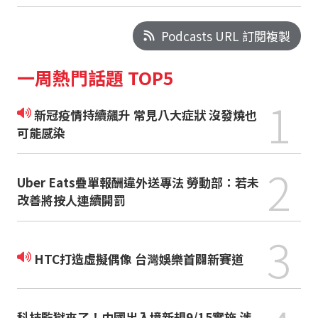
Podcasts URL 訂閱複製
一周熱門話題 TOP5
1
新冠疫情持續飆升 常見八大症狀 沒發燒也
可能感染
2
Uber Eats疊單報酬違外送專法 勞動部：若未
改善將按人連續開罰
3
HTC打造虛擬偶像 台灣娛樂首闢新賽道
科技監獄來了！中國出入境新規9/15實施 涉