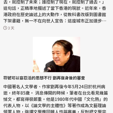
去，就控制了未來；誰控制了現在，就控制了過去。」
這句話，正精準地描述了當下香港的現狀。近年來，香
港政府在歷史論述上的大動作，從教科書改版到圖書館
下架書籍，無一不在向世人宣告：這座城市正加速步入
一種由...
3 天
符號可以容忍活的思想不行 劉再復身後的審查
中國著名人文學者、作家劉再復今年5月24日於杭州病
逝，終年85歲。 消息傳開的時候，筆者在台北看見幾篇
悼文，都寫得很鄭重。他是1980年代中國「文化熱」的
代表人物，以《論文學的主體性》等著作成為文藝理論
領軍人物，強調文學應回歸人性與審美，反對把文學完