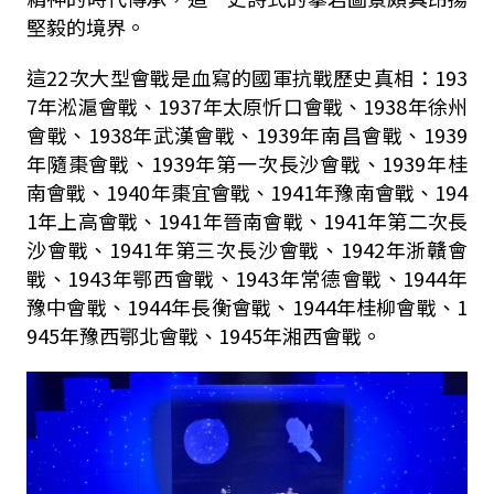
堅毅的境界。
這
22
次大型會戰是血寫的國軍抗戰歷史真相：
193
7
年淞滬會戰、
1937
年太原忻口會戰、
1938
年徐州
會戰、
1938
年武漢會戰、
1939
年南昌會戰、
1939
年隨棗會戰、
1939
年第一次長沙會戰、
1939
年桂
南會戰、
1940
年棗宜會戰、
1941
年豫南會戰、
194
1
年上高會戰、
1941
年晉南會戰、
1941
年第二次長
沙會戰、
1941
年第三次長沙會戰、
1942
年浙贛會
戰、
1943
年鄂西會戰、
1943
年常德會戰、
1944
年
豫中會戰、
1944
年長衡會戰、
1944
年桂柳會戰、
1
945
年豫西鄂北會戰、
1945
年湘西會戰。