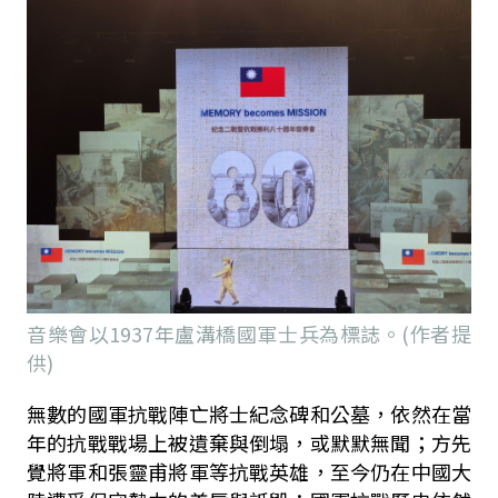
音樂會以1937年盧溝橋國軍士兵為標誌。(作者提
供)
無數的國軍抗戰陣亡將士紀念碑和公墓，依然在當
年的抗戰戰場上被遺棄與倒塌，或默默無聞；方先
覺將軍和張靈甫將軍等抗戰英雄，至今仍
在中國大