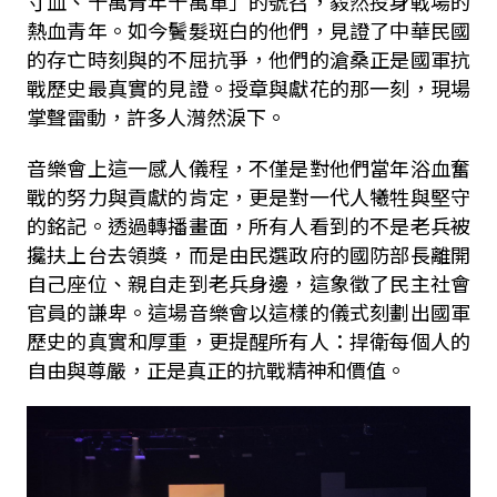
寸血、十萬青年十萬軍」的號召，毅然投身戰場的
熱血青年。如今鬢髮斑白的他們，見證了中華民國
的存亡時刻與的不屈抗爭，他們的滄桑正是國軍抗
戰歷史最真實的見證。授章與獻花的那一刻，現場
掌聲雷動，許多人潸然淚下。
音樂會上這一感人儀程，不僅是對他們當年浴血奮
戰的努力與貢獻的肯定，更是對一代人犧牲與堅守
的銘記。透過轉播畫面，所有人看到的不是老兵被
攙扶上台去領獎，而是由民選政府的國防部長離開
自己座位、親自走到老兵身邊，這象徵了民主社會
官員的謙卑。這場音樂會以這樣的儀式刻劃出國軍
歷史的真實和厚重，更提醒所有人：捍衛每個人的
自由與尊嚴，正是真正的抗戰精神和價值。