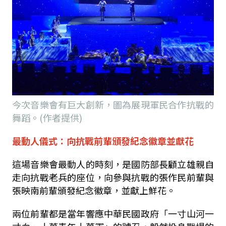
今次音樂會有巨大創新，圖為展現軍民合作抗戰的
舞蹈。(作者提供)
最動人儀式：向抗戰前輩頒發紀念徽章並獻花
這場音樂會最動人的時刻，是國防部長顧立雄親自
走向抗戰老兵的座位，向參與抗戰的張作民前輩與
張映南前輩頒發紀念徽章，並獻上鮮花。
兩位前輩都是當年響應中華民國政府「一寸山河一