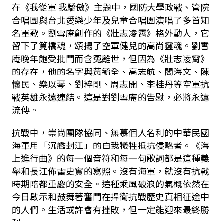
在《我從軍 我驕傲》主題中，國防大學政戰、管院
合唱團與台北愛樂少年及兒童合唱團演唱了多首知
名軍歌。劉雪庵創作的《壯志凌霄》格外動人，它
留下了筧橋魂，頌揚了空軍健兒的高尚靈魂。劉雪
庵晚年飽受批鬥而含冤離世，但因為《壯志凌霄》
的存在，他的名字與黃毓全、高志航、閻海文、陳
懷民、樂以琴、劉粹剛、周志開、李桂丹等空軍抗
戰英雄永遠連結。這是對劉雪庵的告慰，必將永遠
流傳。
抗戰中，崇尚團隊協同、無慕個人名利的中華民國
海軍用「沉艦封江」的自我犧牲抵抗侵略者。《海
上進行曲》的每一個音符和每一句歌詞都是這種義
舉和長江佈雷史實的寫照。沒有海軍，就沒有抗戰
時期陪都重慶的安全。這種乘風破浪的氣概依然在
今日啟示和鼓舞著奮鬥在捍衛抗戰歷史真相征途中
的人們。生活或許會有挫敗，但一定能迎來最終勝