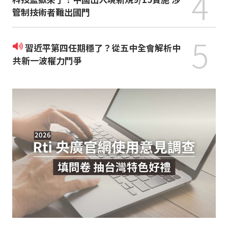
4
管制技術者難出國門
5
習近平第四任期穩了？從五中全會解析中
共新一波權力鬥爭