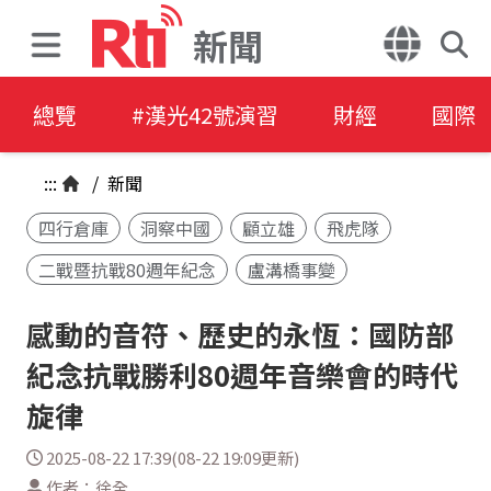
新聞
總覽
#漢光42號演習
財經
國際
:::
/
新聞
四行倉庫
洞察中國
顧立雄
飛虎隊
二戰暨抗戰80週年紀念
盧溝橋事變
感動的音符、歷史的永恆：國防部
紀念抗戰勝利80週年音樂會的時代
旋律
2025-08-22 17:39(08-22 19:09更新)
作者：徐全