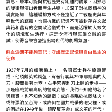
氣息。原本可能與抗戰歷史有距離的觀眾，因熟悉
的旋律與演出者而產生共鳴，加深了對抗戰精神的
現實認知。這種編排方式不僅拉近了二戰歷史與年
輕世代的距離，也讓抗戰的記憶不再被封存在文獻
典籍和舊有的空間政治儀式中，而是活躍於大眾文
化的語境和生活裡。這是令流行與莊嚴交融的嘗
試，使得音樂會營造出跨世代的劇場氛圍。
鮮血淚滴不能夠忘記：守護歷史記憶與自由民主的
使命
1937
年
7
月的盧溝橋上，一名國軍士兵在橋頭警
戒。他頭戴英式鋼盔，背著行囊與
29
軍那經典的大
刀，腰間掛著水壺，右手緊握刺刀上膛的步槍——
那是臨戰前最高度的警戒姿態。我們不知他的名字
與籍貫，也不知他的歸宿：或許長眠於抗戰烽火，
或許漂泊至台灣，或許倒在國共戰爭的砲火裡，或
許消逝在
1949
年後「鎮壓反革命」或文革的年代，