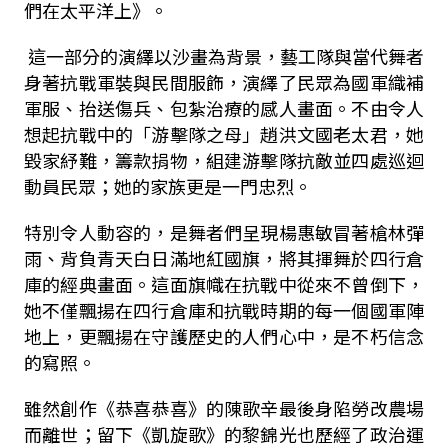
們在太平洋上》。
這一部分的演繹以沙畫為背景，藝工隊與當代舞者
身著抗戰軍裝與民間服飾，演繹了民眾為國軍織補
軍服、抬送傷兵、包紮治療的感人畫面。不由令人
想起抗戰中的「游擊隊之母」趙洪文國老太君，她
毀家紓難，籌款捐物，組建游擊隊抗敵並四處巡迴
動員民眾；她的家族更是一門忠烈。
特別令人動容的，是舞者們呈現楊惠敏冒著槍林彈
雨、背負青天白日滿地紅國旗，將其揮舞於四行倉
庫的經典畫面。這面旗幟在抗戰中從來不曾倒下，
她不僅飄揚在四行倉庫和抗戰時期的每一個國軍陣
地上，更飄揚在守護歷史的人們心中，是不朽信念
的寫照。
雖然創作《恭喜恭喜》的陳歌辛最後身陷勞改農場
而離世；留下《凱旋歌》的黎錦光也歷經了政治運