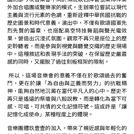
外加合唱團或聲樂家的模式。主辦單位嘗試以現代
主義與流行元素的色調，重新詮釋中華民國抗戰的
歷史圖景和時代意義。演出中，不僅有歌頌國軍先
烈先賢的篇章，也搭配高空特技舞蹈與聲光電效
果，營造出沉浸式氛圍。觀眾不再只是座位上的歷
史聆聽者，而是參與到視覺與聽覺交織的歷史現場
中。這種敘述和表現手法的突破，在保留歷史嚴肅
感的同時，又擺脫了過往刻板框架的限制。
所以，這場音樂會的意義不僅在於歌頌過去的奮
鬥，更在於讓「為自由與正義而努力」的抗戰精
神，能夠自然地沉澱在當代平凡人的心中。歷史不
再只是遙遠的祭壇與八股說教，而是轉化為當下可
感、可唱、可共情的文化記憶符號。這或許是「讓
記憶化成使命」某種程度上的體現。
音樂團體玖壹壹的加入，帶來了親近感與年輕化的