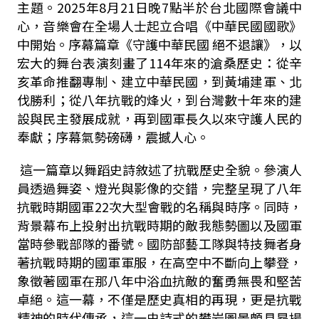
主題。
2025
年
8
月
21
日晚
7
點半於台北國際會議中
心，音樂會在全場人士起立合唱《中華民國國歌》
中開始。序幕篇章《守護中華民國 絕不退讓》，以
宏大的舞台表演刻畫了
114
年來的滄桑歷史：從辛
亥革命推翻專制、建立中華民國，到黃埔建軍、北
伐勝利；從八年抗戰的烽火，到台灣數十年來的建
設與民主發展成就，再到國軍長久以來守護人民的
奉獻；序幕氣勢磅礴，震撼人心。
這一篇章以舞蹈史詩敘述了抗戰歷史全貌。參演人
員透過舞姿、燈光與影像的交錯，完整呈現了八年
抗戰時期國軍
22
次大型會戰的名稱與時序。同時，
背景幕布上投射出抗戰時期的敵我態勢圖以及國軍
當時參戰部隊的番號。國防部藝工隊與特技舞者身
著抗戰時期的國軍軍服，在高空中不斷向上攀登，
象徵著國軍在那八年中浴血抗敵的奮勇無畏和堅苦
卓絕。這一幕，不僅是歷史真相的再現，更是抗戰
精神的時代傳承，這一史詩式的攀岩圖景頗具昂揚