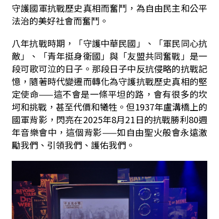
守護國軍抗戰歷史真相而奮鬥，為自由民主和公平
法治的美好社會而奮鬥。
八年抗戰時期，「守護中華民國」、「軍民同心抗
敵」、「青年挺身衛國」與「友盟共同奮戰」是一
段可歌可泣的日子。那段日子中反抗侵略的抗戰記
憶，隨著時代變遷而轉化為守護抗戰歷史真相的堅
定使命——這不會是一條平坦的路，會有很多的坎
坷和挑戰，甚至代價和犧牲。但
1937
年盧溝橋上的
國軍背影，閃亮在
2025
年
8
月
21
日的抗戰勝利
80
週
年音樂會中，這個背影——如自由聖火般會永遠激
勵我們、引領我們、
護
佑我們。