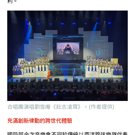
利。
合唱團演唱劉雪庵《壯志凌霄》。(作者提供)
充滿創新律動的跨世代體驗
國防部今次音樂會不同於傳統以西洋管弦樂隊伴奏