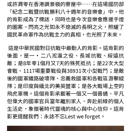
或許凋零在香港調景嶺的寮屋中……在這場國防部
「紀念二戰暨抗戰勝利八十週年的音樂會」中，他
的背影成為了標誌，同時也是今次音樂會應援手燈
的圖案，閃亮之光如永不熄滅的長明之火，照耀了
國民革命軍作為抗戰主力的真相，也光照了未來。
這是中華民國對日抗戰中最動人的背影。這背影的
後面，是一·二八淞滬之役、長城抗戰、綏遠抗
敵；是
8
年零
1
個月又
7
天的殊死抵抗；是
22
次大型
會戰、
1117
場重要戰役與
38931
次小型戰鬥；是敵
後的國軍鐵路破壞隊、忠義救國軍和各戰區游擊縱
隊；是印度與緬北的美英盟軍；是各大戰場上空的
飛虎軍機。這個背影承載著一個又一個普通、平凡
但偉大的國軍官兵當年離別家人、奔赴前線的個人
生活史，象徵著時代靈魂的核心與中心信仰。這背
影更提醒我們：永誌不忘
Lest we forget
。