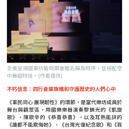
全景呈現國軍抗戰時期會戰名稱及時序，並搭配空
中舞蹈特技。(作者提供)
不朽信念：四行倉庫旗幟和守護歷史的人們心中
《軍民同心 展現韌性》的環節，是當代樂坊成員於
舞台與觀眾區，用國樂樂器演奏黎錦光的《凱旋
歌》、陳歌辛的《恭喜恭喜》，以及耳熟能詳的
《誰都不能欺侮她》、《台灣光復紀念歌》和《我