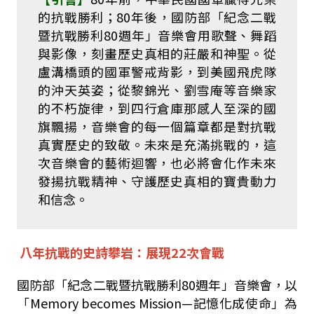
的抗戰勝利；
80
年後，國防部「紀念二戰
暨抗戰勝利
80
週年」音樂會用歌聲、舞蹈
與影像，刻畫歷史真相的莊嚴和神聖。從
盧溝橋頭的國軍警戒背影，到美國飛虎隊
的沖天英姿；從黎錦光、劉雪庵等音樂家
的不朽旋律，到四行倉庫那感人至深的國
旗飄揚，音樂會的每一個篇章都是對抗戰
真實歷史的致敬。未來是充滿挑戰的，這
次音樂會的藝術迴響，也必將會化作未來
發揚抗戰精神、守護歷史真相的寶貴動力
和信念。
八年抗戰的史詩攀岩：展現
22
次會戰
國防部「紀念二戰暨抗戰勝利
80
週年」音樂會，以
「
Memory becomes Mission
—記憶化成使命」為