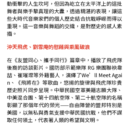
動衝擊的人生坎坷，但因為屹立在太平洋上的這批
舞者與樂手摰真理的大纛，透過精湛的表現，讓這
些大時代音樂家們的個人歷史結合抗戰崢嶸而得以
重現。這一音樂與舞蹈的交織，是對歷史的感人素
描。
沖天飛虎、劉雪庵的慰藉與乘風破浪
在《友盟同心、攜手同行》篇章中，播放了飛虎隊
後裔的訪談影片。國防部示範樂隊
RG
樂團聯袂韋
喆、崔璀璨等外籍藝人，演繹了
We
’
ll Meet Agai
n
、《飛將在》等歌曲，悠揚的旋律與飛虎隊珍貴
歷史照片同步呈現。中華民國空軍美籍志願大隊、
中美混合團、第十四航空隊、第二十航空隊的名稱
彰顯了那個年代的榮光——自由陣營的盟邦特別是
美國，以無私與勇氣支援中華民國抗戰，他們不謀
取任何領土，代表著人類的希望與文明。