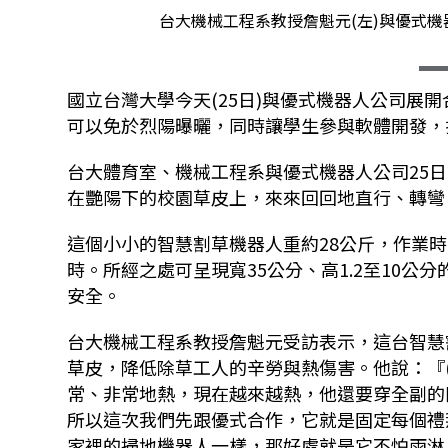
台大機械工程系教授詹魁元(左)與優式機器
國立台灣大學今天
(25
日
)
與優式機器人公司展開
可以免於烈陽曝曬，同時讓學生參與軟體開發，
台大體育室、機械工程系與優式機器人公司
25
日
在艷陽下的校園草皮上，來來回回地直行、轉彎
這個小小的智慧割草機器人重約
28
公斤，作業時
時。所經之處可呈現寬
35
公分、高
1.2至10
公分
安全。
台大機械工程系教授詹魁元受訪表示，這台智慧
草皮，降低除草工人的辛勞與熱傷害。他說：『
常、非常地熱，現在越來越熱，他還要穿全副的
所以這次我們先跟優式合作，它就是固定每個禮
家裡的掃地機器人一樣，那好處就是它不怕雨淋