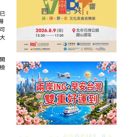
已
得
可
大
開
檢