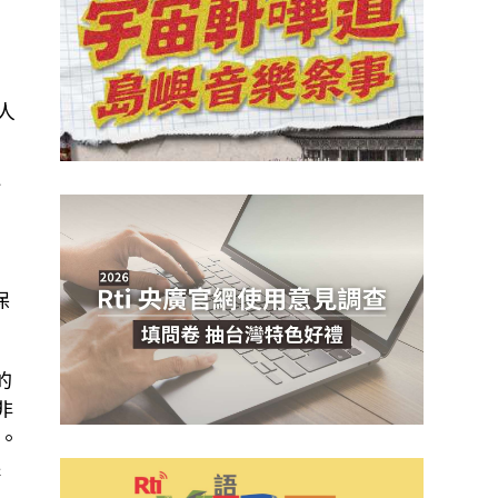
台大與優式機器人公司合作的
人
何
保
的
非
。
跟