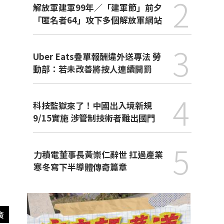
2
解放軍建軍99年／「建軍節」前夕
「匿名者64」攻下多個解放軍網站
3
Uber Eats疊單報酬違外送專法 勞
動部：若未改善將按人連續開罰
4
科技監獄來了！中國出入境新規
9/15實施 涉管制技術者難出國門
5
力積電董事長黃崇仁辭世 扛過產業
寒冬寫下半導體傳奇篇章
廣