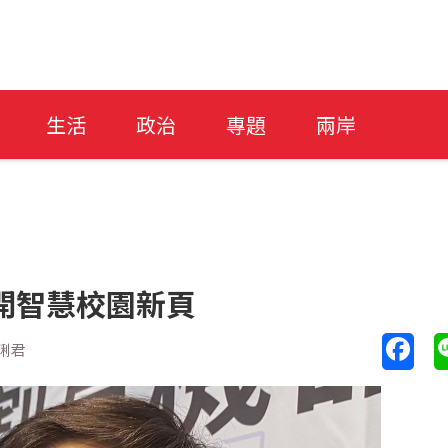
生活
政治
專題
兩岸
開智慧校園新頁
琍君