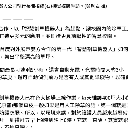
人公司執行長陳招成(右)接受媒體聯訪。(吳琍君 攝)
合作，以「智慧割草機器人」為起點，讓校園內的除草工
打造更多元的應用，並創造更具前瞻性的智慧校園。
首度對外展示雙方合作的第一代「智慧割草機器人」如
，剪出平整漂亮的草坪。
間最長可達
4
個小時，還會自動充電，充電時間大約
3
小
的草皮，還可自動偵測前方是否有人或其他障礙物，以確
割草機器人已在台大操場上線作業，每天維護
400
坪大小
(
原音
)
那個草皮一般如果是用人工除草的話，第一個就是
防護衣服。所以，以環境來講，對於維護人員越來越惡劣
拜一到禮拜五早上
9
時到晚上
6
時，它就一直除，其實就
、不怕日曬。』