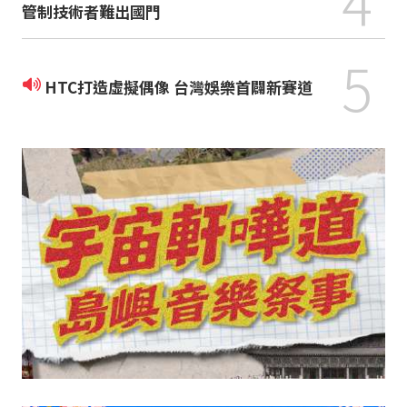
4
管制技術者難出國門
5
HTC打造虛擬偶像 台灣娛樂首闢新賽道