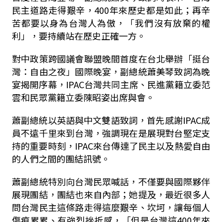
民主道路走得艱辛，400年來歷史都是如此；再辛
苦都要以身為台灣人為傲，「我們沒有放棄的權
利」，要持續站在歷史正確一方。
對中政策跨國議會聯盟晚間首度在台北舉辦「挺台
灣：自由之夜」國際晚宴，副總統蕭美琴致詞為晚
宴揭開序幕，IPAC台灣共同主席、民進黨籍立委范
雲和民眾黨籍立委陳昭姿出席與會。
蕭副總統以英語與中文雙語致詞，首先感謝IPAC成
員不遠千里來到台灣，強調現在是展現對台堅定支
持的重要時刻，IPAC來台傳達了民主以及熱愛自由
的人們之間的團結訊號。
蕭副總統特別向台灣民眾喊話，不僅要與國際夥伴
展現團結，團結也來自內部；她提及，最近很多人
問台灣民主這條路走得這麼艱辛、坎坷，讓每個人
傷痕累累、有強烈挫折感，「但是台灣這400年來