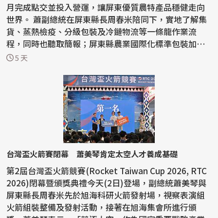
月完成點交並投入營運，讓屏東優質農特產品穩健走向
世界。 蕭副總統在屏東縣長周春米陪同下，實地了解集
貨、蒸熱檢疫、分級包裝及冷鏈物流等一條龍作業流
程，同時也聽取簡報；屏東縣農業國際化標準包裝加工
廠斥資新...
5 天
台灣盃火箭賽閉幕 蕭美琴肯定太空人才養成基礎
第2屆台灣盃火箭競賽(Rocket Taiwan Cup 2026, RTC
2026)閉幕暨頒獎典禮今天(2日)登場，副總統蕭美琴與
屏東縣長周春米先於旭海科研火箭發射場，視察表演組
火箭組裝整備及發射活動，接著在旭海集會所進行頒