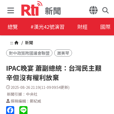
新聞
總覽
#漢光42號演習
財經
國際
:::
/
新聞
對中政策跨國議會聯盟
蕭美琴
IPAC晚宴 蕭副總統：台灣民主艱
辛但沒有權利放棄
2025-08-26 21:19(11-09 09:54更新)
新聞引據：中央社
撰稿編輯：鄭紀威