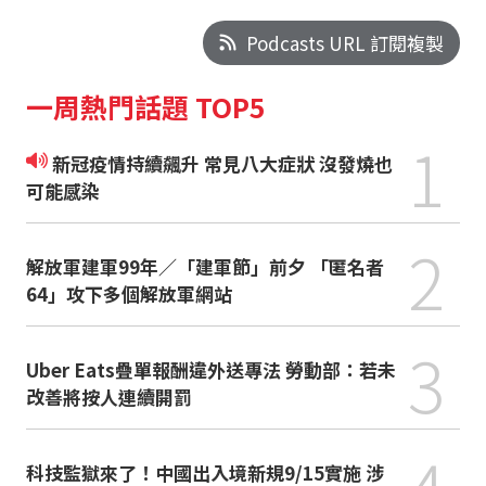
Podcasts URL 訂閱複製
一周熱門話題 TOP5
1
新冠疫情持續飆升 常見八大症狀 沒發燒也
可能感染
2
解放軍建軍99年／「建軍節」前夕 「匿名者
64」攻下多個解放軍網站
3
Uber Eats疊單報酬違外送專法 勞動部：若未
改善將按人連續開罰
科技監獄來了！中國出入境新規9/15實施 涉