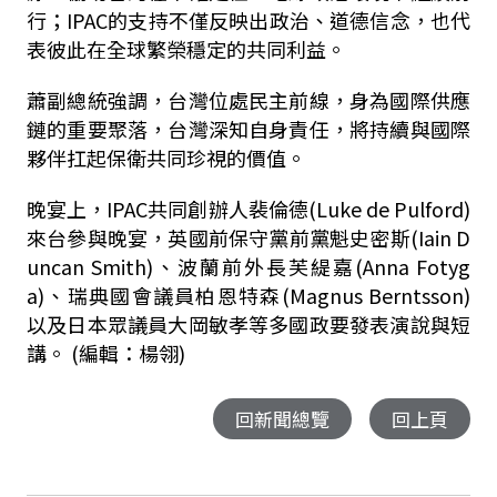
行；IPAC的支持不僅反映出政治、道德信念，也代
表彼此在全球繁榮穩定的共同利益。
蕭副總統強調，台灣位處民主前線，身為國際供應
鏈的重要聚落，台灣深知自身責任，將持續與國際
夥伴扛起保衛共同珍視的價值。
晚宴上，IPAC共同創辦人裴倫德(Luke de Pulford)
來台參與晚宴，英國前保守黨前黨魁史密斯(Iain D
uncan Smith)、波蘭前外長芙緹嘉(Anna Fotyg
a)、瑞典國會議員柏恩特森(Magnus Berntsson)
以及日本眾議員大岡敏孝等多國政要發表演說與短
講。 (編輯：楊翎)
回新聞總覽
回上頁