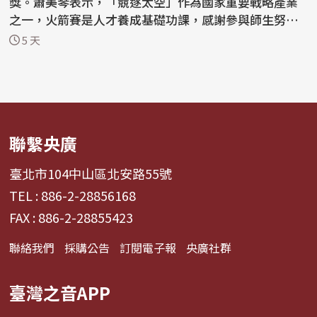
獎。蕭美琴表示，「競逐太空」作為國家重要戰略產業
之一，火箭賽是人才養成基礎功課，感謝參與師生努
力。 蕭副總...
5 天
聯繫央廣
臺北市104中山區北安路55號
TEL : 886-2-28856168
FAX : 886-2-28855423
聯絡我們
採購公告
訂閱電子報
央廣社群
臺灣之音APP