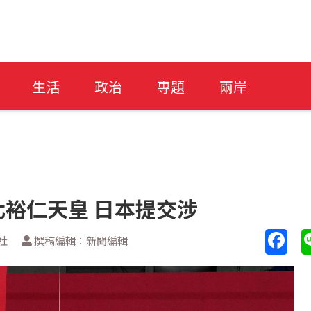
生活
政治
專題
兩岸
化裕仁天皇 日本提交涉
社
撰稿編輯：新聞編輯