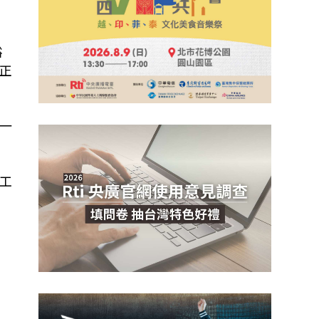
裕
正
一
工
日