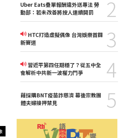
2
Uber Eats疊單報酬違外送專法 勞
動部：若未改善將按人連續開罰
3
HTC打造虛擬偶像 台灣娛樂首闢
新賽道
4
習近平第四任期穩了？從五中全
會解析中共新一波權力鬥爭
5
藉採購BNT疫苗詐慈濟 幕後宗教團
體夫婦接押禁見
像