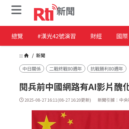
新聞
總覽
#漢光42號演習
財經
國際
:::
/
新聞
中日關係
二戰終戰80週年
抗戰勝利80週年
閱兵前中國網路有AI影片醜
2025-08-27 16:11(08-27 16:20更新)
新聞引據：中央