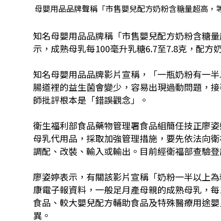
母嬰用品品牌聲稱「市售嬰兒配方奶粉含糖量超高，等於2
知名母嬰用品品牌稱「市售嬰兒配方奶粉含糖量
示，成熟母乳每100毫升乳糖6.7至7.8克，配方奶
知名母嬰用品品牌影片宣稱，「一瓶奶粉有一半
腸道裡的益生菌會變少，容易出現過動問題，接
師批評根本是「錯誤觀念」。
衛生福利部食品藥物管理署食品組簡任技正廖姿婷
母乳代用品，採取加強管理措施，要先依法向衛
調配、改裝、輸入或輸出。目前經衛福部查驗登
廖姿婷表示，有關該影片宣稱「奶粉一半以上為
康電子報資料，一般足月產母親的成熟母乳，每10
食品、較大嬰兒配方輔助食品及特殊醫療用途嬰兒配
異。