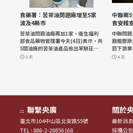
食藥署：苦茶油問題廠增至5家
中聯案5
波及4縣市
食安稽
苦茶油問題油廠再加1家，衛生福利
中聯問題
部食品藥物管理署今天(4日)表示，共
題粗膠原
5間油廠的苦茶油產品檢出苯駢芘超
罰下游業
標，包括連淨、源春、農七十、德
安稽查到
3 天
4 天
昌、源發，遍及新北市、嘉義縣市、
央社記者
台南市等地，將持續與地方合作。 苦
看。 根據食品安全衛生管理法第3條
茶油苯駢芘超標連環爆，食藥署今天
規定，食
公布，昨晚接獲農七十生物科技公司
品及其原
自主通報其生產的冬化技研苦茶油檢
法第7條
出苯駢芘...
「產品」.
聯繫央廣
關於
:::
臺北市104中山區北安路55號
最新消
TEL : 886-2-28856168
採購公