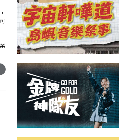
，
可
業