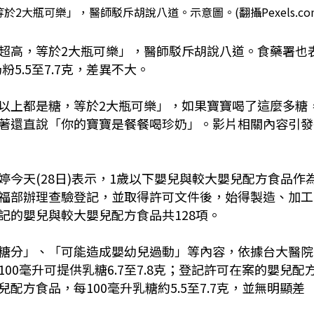
大瓶可樂」，醫師駁斥胡說八道。示意圖。(翻攝Pexels.co
超高，等於2大瓶可樂」，醫師駁斥胡說八道。食藥署也
粉5.5至7.7克，差異不大。
以上都是糖，等於2大瓶可樂」，如果寶寶喝了這麼多糖
著還直說「你的寶寶是餐餐喝珍奶」。影片相關內容引發
今天(28日)表示，1歲以下嬰兒與較大嬰兒配方食品作
福部辦理查驗登記，並取得許可文件後，始得製造、加工
記的嬰兒與較大嬰兒配方食品共128項。
糖分」、「可能造成嬰幼兒過動」等內容，依據台大醫院
0毫升可提供乳糖6.7至7.8克；登記許可在案的嬰兒配
方食品，每100毫升乳糖約5.5至7.7克，並無明顯差