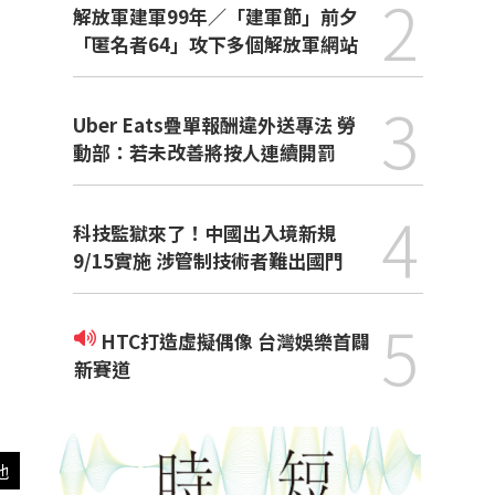
2
解放軍建軍99年／「建軍節」前夕
「匿名者64」攻下多個解放軍網站
3
Uber Eats疊單報酬違外送專法 勞
動部：若未改善將按人連續開罰
4
科技監獄來了！中國出入境新規
9/15實施 涉管制技術者難出國門
5
HTC打造虛擬偶像 台灣娛樂首闢
新賽道
他