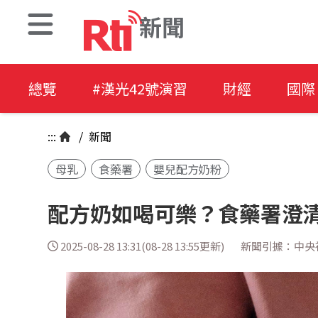
新聞
總覽
#漢光42號演習
財經
國際
:::
/
新聞
母乳
食藥署
嬰兒配方奶粉
配方奶如喝可樂？食藥署澄
2025-08-28 13:31(08-28 13:55更新)
新聞引據：中央