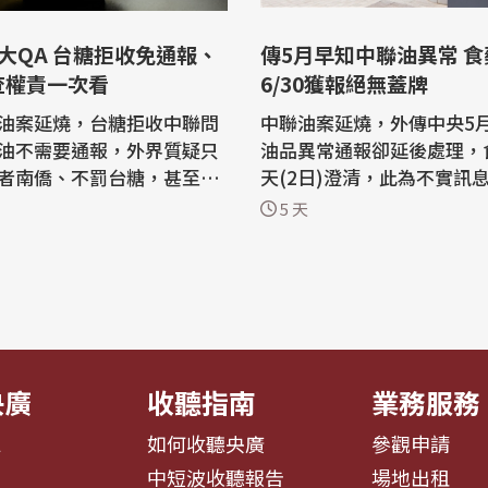
大QA 台糖拒收免通報、
傳5月早知中聯油異常 
查權責一次看
6/30獲報絕無蓋牌
油案延燒，台糖拒收中聯問
中聯油案延燒，外傳中央5
油不需要通報，外界質疑只
油品異常通報卻延後處理，
者南僑、不罰台糖，甚至食
天(2日)澄清，此為不實訊
底是中央還是地方責任，中
常日期為6月30日，絕無蓋
5 天
從法規面向整理5大QA一次
驗出苯駢芘超標粗油，則屬
原料。 中聯「大豆沙拉油」致癌物苯
品是指供人飲食或咀嚼的產
駢芘超標，共1300公噸流
料；至於通報義務，則在同
壽及福懋等，波及下游業者
第5項規定，當食品業者發現
近日網路謠傳，衛生福利部
..
管...
央廣
收聽指南
業務服務
息
如何收聽央廣
參觀申請
告
中短波收聽報告
場地出租