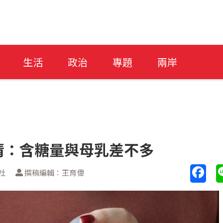
生活
政治
專題
兩岸
清：含糖量與母乳差不多
社
撰稿編輯：王育偉