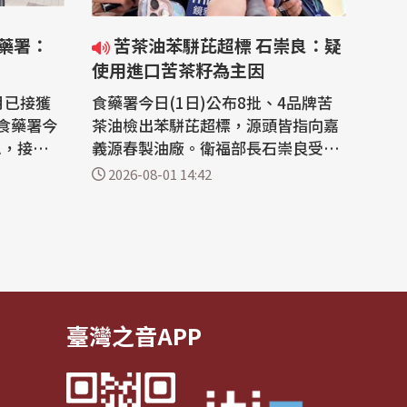
食藥署：
苦茶油苯駢芘超標 石崇良：疑
使用進口苦茶籽為主因
月已接獲
食藥署今日(1日)公布8批、4品牌苦
食藥署今
茶油檢出苯駢芘超標，源頭皆指向嘉
息，接獲異
義源春製油廠。衛福部長石崇良受訪
牌；台糖
表示，初步調查顯示問題油品自同一
2026-08-01 14:42
無需通報
家製油廠，因無法證明原料來源，高
度懷疑使用進口苦茶籽，且源自於中
向泰山、福
國，近期將先針對苦茶油啟動專案稽
上千家。
查，下半年同步展開油品風險管理計
食品藥物
畫。 繼中聯油脂生產的油品遭驗出致
癌物苯...
臺灣之音APP