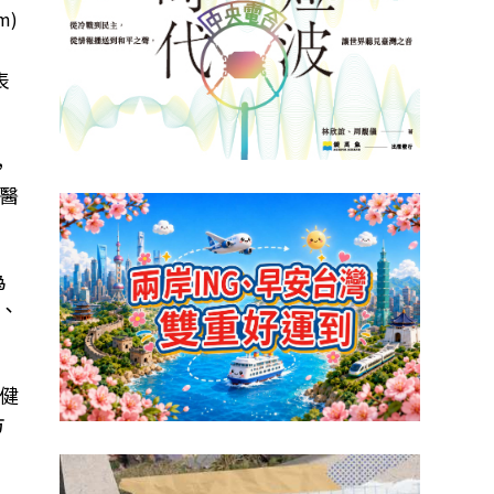
m)
表
，
醫
為
、
健
方