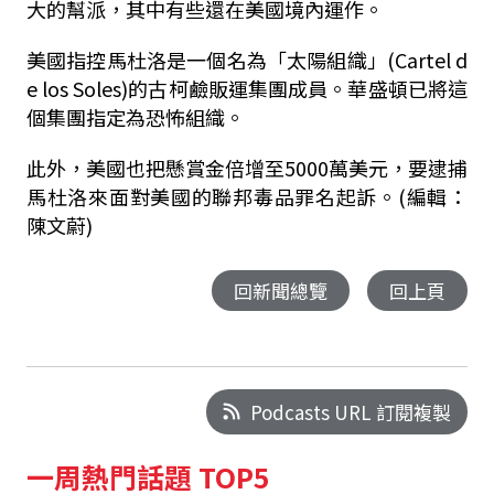
大的幫派，其中有些還在美國境內運作。
美國指控馬杜洛是一個名為「太陽組織」
(Cartel d
e los Soles)
的古柯鹼販運集團成員。華盛頓已將這
個集團指定為恐怖組織。
此外，美國也把懸賞金倍增至
5000
萬美元，要逮捕
馬杜洛來面對美國的聯邦毒品罪名起訴。(編輯：
陳文蔚)
回新聞總覽
回上頁
Podcasts URL 訂閱複製
一周熱門話題 TOP5