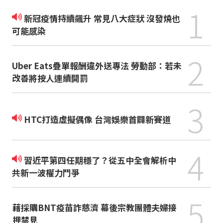
1
新冠疫情持續飆升 常見八大症狀 沒發燒也
可能感染
2
Uber Eats疊單報酬違外送專法 勞動部：若未
改善將按人連續開罰
3
HTC打造虛擬偶像 台灣娛樂首闢新賽道
4
習近平第四任期穩了？從五中全會解析中
共新一波權力鬥爭
5
藉採購BNT疫苗詐慈濟 幕後宗教團體夫婦接
押禁見