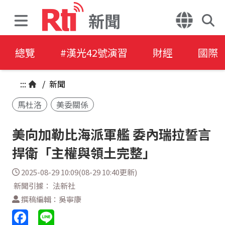
新聞
總覽
#漢光42號演習
財經
國際
:::
/
新聞
馬杜洛
美委關係
美向加勒比海派軍艦 委內瑞拉誓言
捍衛「主權與領土完整」
2025-08-29 10:09(08-29 10:40更新)
新聞引據： 法新社
撰稿編輯：吳寧康