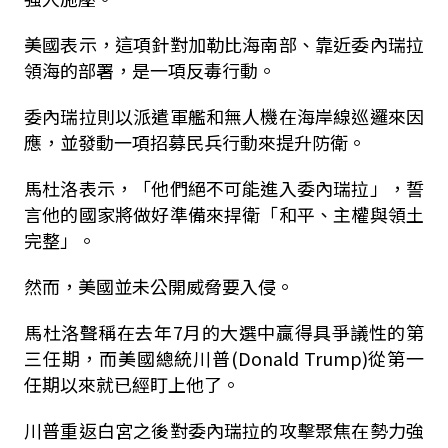
美國表示，這項針對加勒比海南部、靠近委內瑞拉
領海的部署，是一項反毒行動。
委內瑞拉則以派遣軍艦和無人機在海岸線巡邏來因
應，並發動一項招募民兵行動來提升防衛。
馬杜洛表示，「他們絕不可能進入委內瑞拉」，誓
言他的國家將做好準備來捍衛「和平、主權與領土
完整」。
然而，美國並未公開威脅要入侵。
馬杜洛聲稱在去年
7
月的大選中贏得具爭議性的第
三任期，而美國總統川普
(Donald Trump)
從第一
任期以來就已經盯上他了。
川普重返白宮之後對委內瑞拉的攻擊聚焦在勢力強