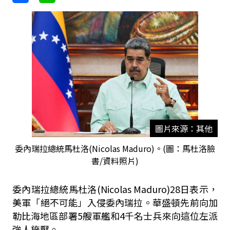
圖片來源：其他
委內瑞拉總統馬杜洛(Nicolas Maduro)。(圖：馬杜洛臉
書/資料照片)
委內瑞拉總統馬杜洛
(Nicolas Maduro)28
日表示，
美軍「絕不可能」入侵委內瑞拉。華盛頓先前向加
勒比海地區部署
5
艘軍艦和
4
千名士兵來向這位左派
強人施壓。