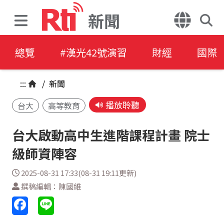
新聞
總覽
#漢光42號演習
財經
國際
:::
/
新聞
播放聆聽
台大
高等教育
台大啟動高中生進階課程計畫 院士
級師資陣容
2025-08-31 17:33(08-31 19:11更新)
撰稿編輯：陳國維