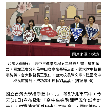
圖片來源：採訪
台灣大學舉行「高中生進階課程五年試辦計畫」啟動儀
式。圖左至右分別為中山女高校長張云棻、師大附中校長
廖純英、台大教務長王泓仁、台大校長陳文章、建國高中
校長莊智鈞、成功高中校長劉晶晶。(陳國維 攝)
國立台灣大學攜手建中、北一等
5
所北市高中，今
天
(31
日
)
宣布啟動「高中生進階課程五年試辦計
畫」，師資陣容涵蓋中央研究院院士、國家講座，