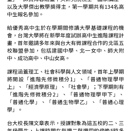
以及大學傑出教學獎得主，第一學期共有
134
名高
中生報名參加。
給優秀高中生於在學期間修讀大學基礎課程的機
會，台灣大學將在新學年度試辦高中生進階課程計
畫，首年邀請多年來與台大有微課程合作的北
區五
校聯盟參加，包括建國中學、北一女中、師大附
中、成功高中、中山女高。
課程涵蓋理工、社會科學與人文領域，首年上學期
將開設
「
進階先修微積分
1
」
、
「
普通物理學甲
上
」
、
「
經濟學原理
」
、
「
社會學
」
；下學期則有
「
進階先修微積分
2
」
、
「
普通物理學甲下
」
、
「
普通化學
」
、
「
普通生物學乙
」
、
「
普通心理
學
」
。
台大校長陳文章表示，授課對象為這五校的二、三
年級學生，上課時間在每週二與週四的傍晚
5
時多