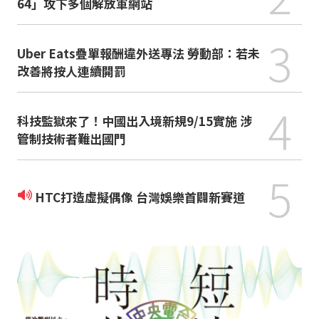
64」攻下多個解放軍網站
3
Uber Eats疊單報酬違外送專法 勞動部：若未
改善將按人連續開罰
4
科技監獄來了！中國出入境新規9/15實施 涉
管制技術者難出國門
5
HTC打造虛擬偶像 台灣娛樂首闢新賽道