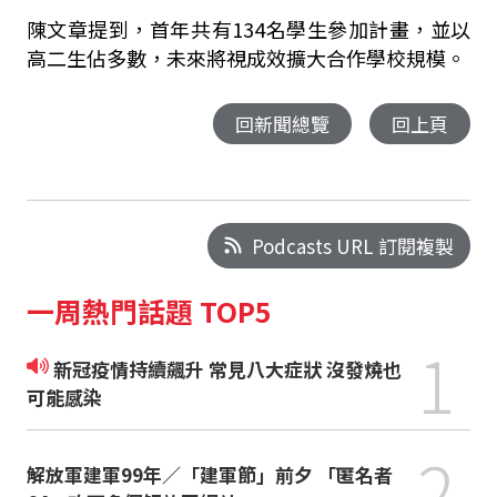
陳文章提到，首年
共有
134
名學生參加計畫，並以
高二生佔多數，未來將視成效擴大合作學校規模。
回新聞總覽
回上頁
Podcasts URL 訂閱複製
一周熱門話題 TOP5
1
新冠疫情持續飆升 常見八大症狀 沒發燒也
可能感染
2
解放軍建軍99年／「建軍節」前夕 「匿名者