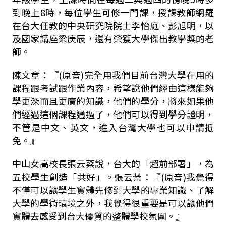
到晚上
8
時，每位學生可修一門課，授課教師網羅
在台大任教的中央研究院院士李怡庭、彭旭明，以
及國家講座梁庚辰，還有榮獲大學傑出教學獎的老
師。
陳文章：
『
(
原音
)
完全用我們目前台灣大學在用的
課程跟考試跟作業內容，希望說他們經由這樣能夠
學更深而且更廣的知識，他們的學分，將來如果他
們經過這個課程通過了，他們可以得到學分證明，
不管是中文、英文，進入台灣大學也可以申請抵
免。』
中山女高校長張云棻說，台大的「超前部署」，為
五校學生創造「共好」。張云棻：
『
(
原音
)
我覺得
不僅可以讓學生實體先修到大學的專業知識、了解
大學的學術環境之外，我覺得很重要是可以讓他們
實體去感受到台大優質的整體學校氛圍。』