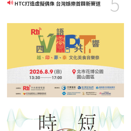
5
HTC打造虛擬偶像 台灣娛樂首闢新賽道