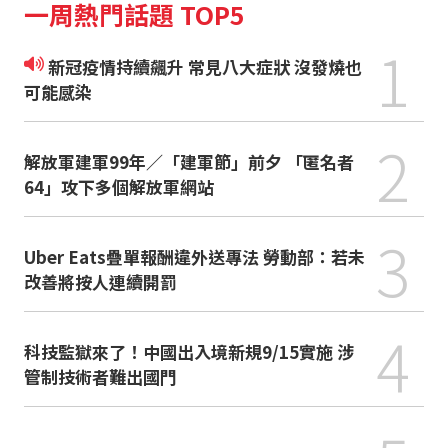
一周熱門話題 TOP5
1
新冠疫情持續飆升 常見八大症狀 沒發燒也
可能感染
2
解放軍建軍99年／「建軍節」前夕 「匿名者
64」攻下多個解放軍網站
3
Uber Eats疊單報酬違外送專法 勞動部：若未
改善將按人連續開罰
4
科技監獄來了！中國出入境新規9/15實施 涉
管制技術者難出國門