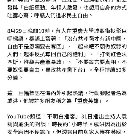
發與「白紙運動」年輕人啟發，也想用自身的方式
吐露心聲：呼籲人們追求民主自由。
8月29日晚間10時，有人在重慶大學城熙街投影巨
幅標語，標語上寫著：「沒有共產黨才有新中國，
自由不是恩賜要去奪回」、「起來吧不願做奴隸的
人們，起來反抗奪回自己的權利」、「打倒紅色法
西斯，推翻共產黨暴政」、「不要謊言要真相，不
要奴役要自由，暴政共產黨下台」。全程持續50多
分鐘。
這一巨幅標語在海內外引起熱議，行動發起者名為
戚洪，他被許多網友稱之為「重慶英雄」。
YouTube頻道「不明白播客」31日播出主持人袁
莉與戚洪的對談，時長約1小時半。戚洪因為出於
安全原因不便露面，但透露目前與家人待在英國，