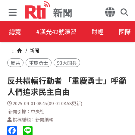
新聞
總覽
#漢光42號演習
財經
國際
:::
/
新聞
反共
重慶勇士
93大閱兵
反共橫幅行動者 「重慶勇士」呼籲
人們追求民主自由
2025-09-01 08:45(09-01 08:58更新)
新聞引據：中央社
撰稿編輯：新聞編輯