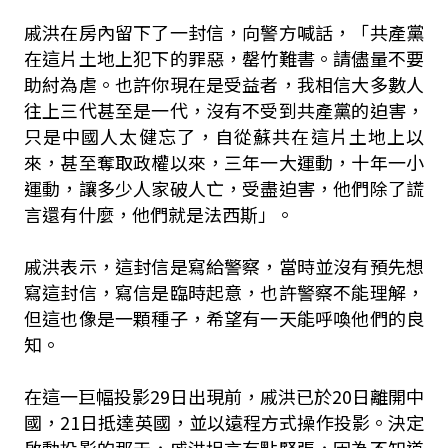
戚洪在房內留下了一封信，向警方喊話，「共產黨
在這片土地上犯下的罪惡，罄竹難書。請儘量不要
助紂為虐。也許你現在是受益者，我相信大多數人
往上三代甚至是一代，沒有不受到共產黨的迫害，
只是中國人太健忘了，自從蘇共在這片土地上以
來，甚至奪取政權以來，三年一大運動，十年一小
運動，讓多少人家破人亡，受盡迫害，他們除了謊
言還有什麼，他們就是法西斯」。
戚洪表示，這封信是寫給警察，當時並沒有預先想
寫這封信，寫信是臨時起意，也許警察不能理解，
但這也像是一顆種子，希望有一天能呼喚他們的良
知。
在這一巨幅投影29日出現前，戚洪已於20日離開中
國，21日抵達英國，並以遠程方式操作投影。決定