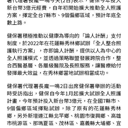
署代理署長龐一鳴今天
(2
日
)
表示，健保今年投入
新台幣
3
億元經費，自年初開始擴大推動全人照護
方案，擇定全台
7
縣市、
9
個偏鄉區域，預計年底全
數上路。
健保署積極推動以健康為導向的「論人計酬」支付
制度，於
2022
年在花蓮縣秀林鄉試辦「全人整合照
護執行方案」，亦即論人計酬，提供以人為中心的
全人照護模式，並透過策略聯盟發展跨院合作，整
合西醫基層、各層級醫院及長照服務，讓醫療給付
發揮最大效益，在秀林鄉當地試辦相當成功。
健保署代理署長龐一鳴
2
日出席健保署舉辦的活動
時受訪指出，健保自今年
1
月起擴大試辦全人照護
計畫，今年預計投入新台幣
3
億元，在全國
7
縣市、
9
個偏鄉區域擇點試辦，除了原有的花蓮縣秀林
鄉，另外新增連江縣北竿鄉、桃園市復興鄉、高雄
市桃源區、那瑪夏區、茂林區、嘉義縣大埔鄉、宜