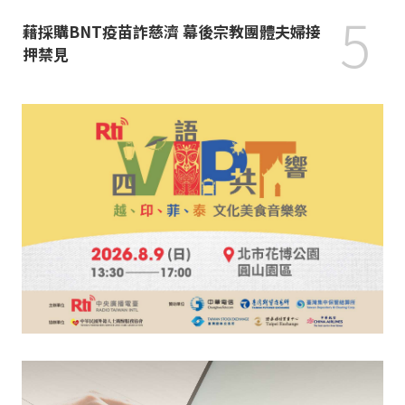
5
藉採購BNT疫苗詐慈濟 幕後宗教團體夫婦接
押禁見