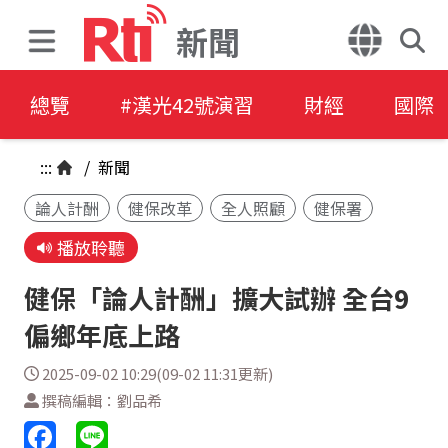
新聞
總覽
#漢光42號演習
財經
國際
:::
/
新聞
論人計酬
健保改革
全人照顧
健保署
播放聆聽
健保「論人計酬」擴大試辦 全台9
偏鄉年底上路
2025-09-02 10:29(09-02 11:31更新)
撰稿編輯：劉品希