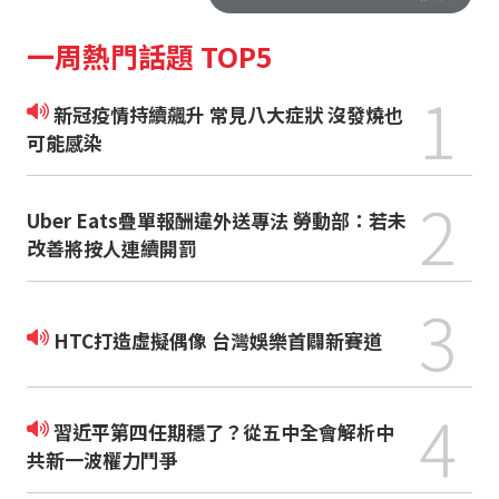
一周熱門話題 TOP5
1
新冠疫情持續飆升 常見八大症狀 沒發燒也
可能感染
2
Uber Eats疊單報酬違外送專法 勞動部：若未
改善將按人連續開罰
3
HTC打造虛擬偶像 台灣娛樂首闢新賽道
4
習近平第四任期穩了？從五中全會解析中
共新一波權力鬥爭