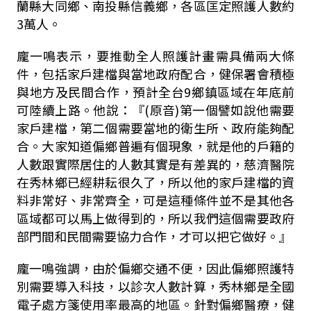
蘭縣大同鄉、南投縣信義鄉，各區匡定照護人數約
3
萬人。
龐一鳴表示，要推動全人照護計畫需具備兩大條
件，包括家戶建檔與當地政府配合，健保署會積極
與地方及民間合作，預計全台
9
鄉鎮區域在年底前
可陸續上路。他說：『
(
原音
)
第一個譬如說他需要
家戶建檔，第二個需要當地的衛生所、政府能夠配
合。大家知道偏鄉普遍有個現象，就是他的戶籍的
人數跟實際居住的人數其實是有差異的，慈濟醫院
在秀林鄉已經耕耘很久了，所以他的家戶建檔的資
料非常好、非常齊全，可是這種條件並不是其他各
區域都可以馬上做得到的，所以我們這個需要政府
部門間和民間需要協力合作，才可以把它做好。』
龐一鳴強調，由於偏鄉交通不便，因此偏鄉照護特
別需要導入科技，以診次人數計算，秀林鄉是全國
電子處方箋使用率最高的地區。針對偏鄉醫療，健