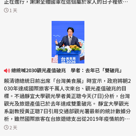
正在進行，謝謝全體國軍在這個屬於家人的日子裡依然
堅守...
1 天
總統喊2030觀光產值破兆 學者：去年已「雙破兆」
賴清德總統日前出席「台灣美食展」時宣示，政府將朝2
030年達成國際旅客千萬人次來台、觀光產值破兆的目
標。不過靜宜大學觀光學者黃正聰今天(7日)分析，台灣
觀光及旅遊產值已於去年達成雙重破兆。 靜宜大學觀光
系副教授黃正聰7日引用交通部觀光署最新的統計數據分
析，雖然國際旅客在台旅遊總支出從2019年疫情前的新
台...
2 天