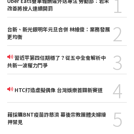
1
Uber Eats疊單報酬違外送專法 勞動部：若未
改善將按人連續開罰
2
台新、新光銀明年元旦合併 林維俊：業務發展
更均衡
3
習近平第四任期穩了？從五中全會解析中
共新一波權力鬥爭
4
HTC打造虛擬偶像 台灣娛樂首闢新賽道
5
藉採購BNT疫苗詐慈濟 幕後宗教團體夫婦接
押禁見