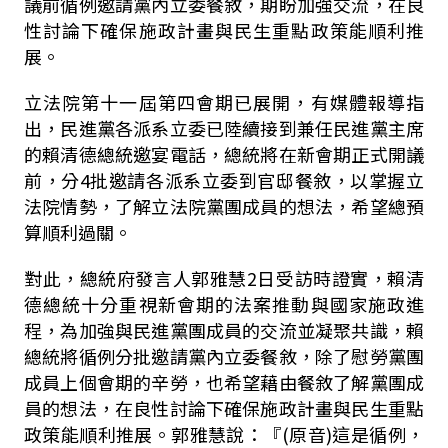
議前循例邀請黨內立委餐敘，期盼加強交流，在良
性討論下確保施政計畫與民生重點政策能順利推
展。
立法院第十一屆第四會期已展開，有媒體報導指
出，民進黨各派系立委已陸續接到兼任民進黨主席
的賴清德總統邀宴電話，總統將在新會期正式開議
前，分
4
批邀請各派系立委到官邸餐敘，以掌握立
法院情勢，了解立法院黨團成員的想法，希望總預
算順利過關。
對此，總統府發言人郭雅慧
2
日受訪時證實，賴清
德總統十分重視新會期的法案推動與國家施政進
程，為加強與民進黨團成員的交流並凝聚共識，賴
總統將循例分批邀請黨內立委餐敘，除了慰勞黨團
成員上個會期的辛勞，也希望藉由餐敘了解黨團成
員的想法，在良性討論下確保施政計畫與民生重點
政策能順利推展。郭雅慧說：『
(
原音
)
這是循例，