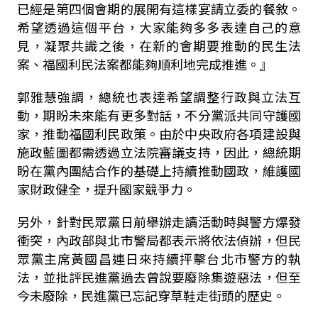
已經是第四個會期的展開有這樣宴請立委的餐敘。
希望透過這個平台，大家能夠多多表達自己的意
見，凝聚共識之後，在新的會期要推動的民生法
案、福國利民法案都能夠順利地完成推進。』
郭雅慧強調，總統也表達希望調整行政與立法互
動，期盼未來能有更多對話，不分黨派共同守護國
家，推動福國利民政策。由於中央政府各項建設與
施政藍圖都需透過立法院審議支持，因此，總統期
盼在黨內團結合作的基礎上持續推動國政，維護國
家財政健全，提升國家競爭力。
另外，針對民眾黨日前舉辦走讀活動時與警方爆發
衝突，內政部與北市警局都表示將依法偵辦，但民
眾黨主席黃國昌連日來持續抨擊台北市警方的執
法，並批評民進黨過去曾說要廢除集遊惡法，但至
今未廢除，民進黨已忘記穿草鞋走街頭的歷史。