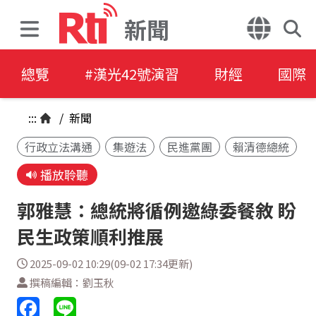
新聞
總覽
#漢光42號演習
財經
國際
:::
/
新聞
行政立法溝通
集遊法
民進黨團
賴清德總統
播放聆聽
郭雅慧：總統將循例邀綠委餐敘 盼
民生政策順利推展
2025-09-02 10:29(09-02 17:34更新)
撰稿編輯：劉玉秋