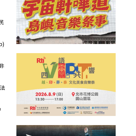
民
p)
非
法
中