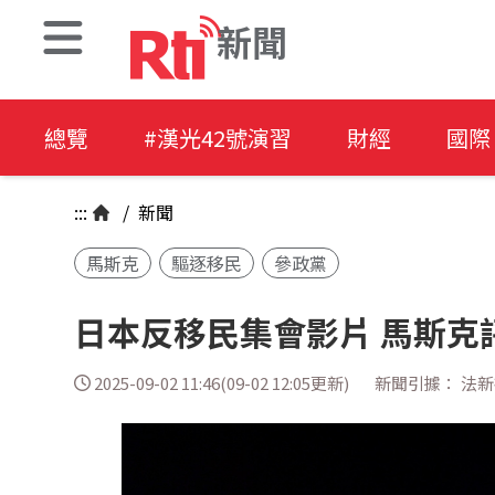
新聞
總覽
#漢光42號演習
財經
國際
:::
/
新聞
馬斯克
驅逐移民
參政黨
日本反移民集會影片 馬斯克
2025-09-02 11:46(09-02 12:05更新)
新聞引據： 法