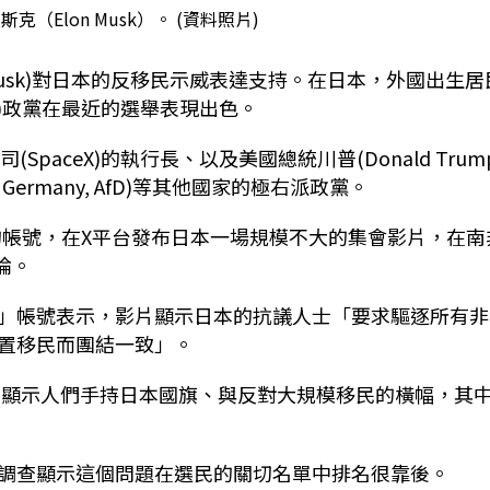
（Elon Musk）。 (資料照片)
usk)
對日本的反移民示威表達支持。在日本，外國出生居
)
政黨在最近的選舉表現出色。
公司
(SpaceX)
的執行長、以及美國總統川普
(Donald Trum
r Germany, AfD)
等其他國家的極右派政黨。
的帳號，在
X
平台發布日本一場規模不大的集會影片，在南
論。
」帳號表示，影片顯示日本的抗議人士「要求驅逐所有非
置移民而團結一致」。
，顯示人們手持日本國旗、與反對大規模移民的橫幅，其
調查顯示這個問題在選民的關切名單中排名很靠後。