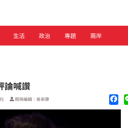
生活
政治
專題
兩岸
評論喊讚
新社
撰稿編輯：吳寧康