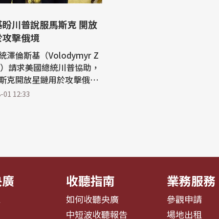
基盼川普說服馬斯克 開放
於攻擊俄境
澤倫斯基（Volodymyr Z
kyy）請求美國總統川普協助，
斯克開放星鏈用於攻擊俄羅
標。於此同時，川普對烏軍
-01 12:33
國者系統似乎有所退卻，改
就此作出決定。 美聯社報
蘭總統澤倫斯基希望川普協
大亨馬斯克（Elon Mus
，讓烏克蘭使用其星鏈（Sta
央廣
收聽指南
業務服務
息
如何收聽央廣
參觀申請
告
中短波收聽報告
場地出租