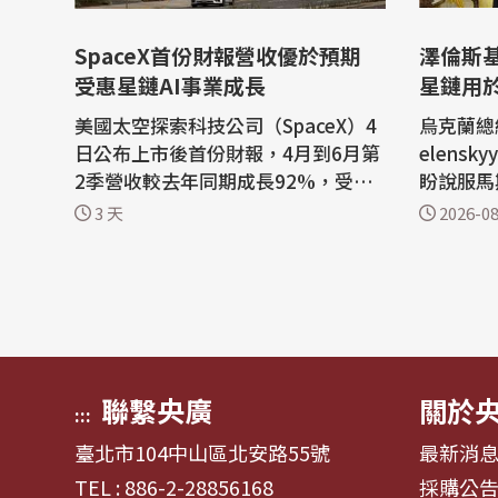
SpaceX首份財報營收優於預期
澤倫斯
受惠星鏈AI事業成長
星鏈用
美國太空探索科技公司（SpaceX）4
烏克蘭總統
日公布上市後首份財報，4月到6月第
elens
2季營收較去年同期成長92%，受惠
盼說服馬
於「星鏈」衛星網路與人工智慧（A
斯境內目
3 天
2026-08
I）事業強勁成長。 路透社報導，科
爭取的愛
技大亨馬斯克（Elon Musk）創辦的
口表示尚未
SpaceX報告營收為78億美元，而去
導，烏克
年同期為41億美元。根據倫敦證券交
助爭取科技
易所集團（LSEG）數據，第2季營收
k）同意
優於市場預期的...
rlink...
聯繫央廣
關於
:::
臺北市104中山區北安路55號
最新消
TEL : 886-2-28856168
採購公