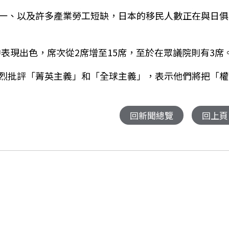
一、以及許多產業勞工短缺，日本的移民人數正在與日俱
中表現出色，席次從
2
席增至
15
席，至於在眾議院則有
3
席
烈批評「菁英主義」和「全球主義」，表示他們將把「權
回新聞總覽
回上頁