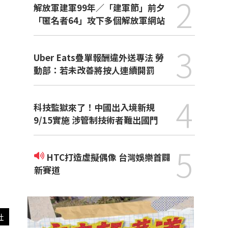
2
解放軍建軍99年／「建軍節」前夕
「匿名者64」攻下多個解放軍網站
3
Uber Eats疊單報酬違外送專法 勞
動部：若未改善將按人連續開罰
4
科技監獄來了！中國出入境新規
9/15實施 涉管制技術者難出國門
5
HTC打造虛擬偶像 台灣娛樂首闢
新賽道
社