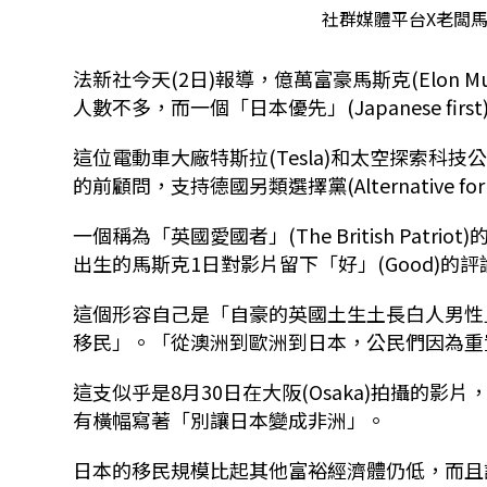
社群媒體平台X老闆馬斯克
法新社今天
(2
日
)
報導，億萬富豪馬斯克
(Elon M
人數不多，而一個「日本優先」
(Japanese first
這位電動車大廠特斯拉
(Tesla)
和太空探索科技
的前顧問，支持德國另類選擇黨
(Alternative fo
一個稱為「英國愛國者」
(The British Patriot)
出生的馬斯克
1
日對影片留下「好」
(Good)
的評
這個形容自己是「自豪的英國土生土長白人男性
移民」。「從澳洲到歐洲到日本，公民們因為重
這支似乎是
8
月
30
日在大阪
(Osaka)
拍攝的影片
有橫幅寫著「別讓日本變成非洲」。
日本的移民規模比起其他富裕經濟體仍低，而且