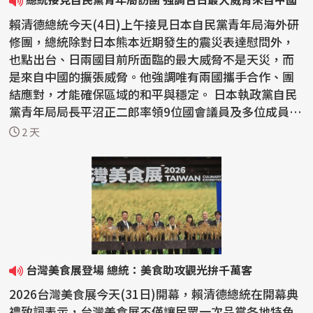
賴清德總統今天(4日)上午接見日本自民黨青年局海外研
修團，總統除對日本熊本近期發生的震災表達慰問外，
也點出台、日兩國目前所面臨的最大威脅不是天災，而
是來自中國的擴張威脅。他強調唯有兩國攜手合作、團
結應對，才能確保區域的和平與穩定。 日本執政黨自民
黨青年局局長平沼正二郎率領9位國會議員及多位成員
來...
2 天
台灣美食展登場 總統：美食助攻觀光拚千萬客
2026台灣美食展今天(31日)開幕，賴清德總統在開幕典
禮致詞表示，台灣美食展不僅讓民眾一次品嘗各地特色