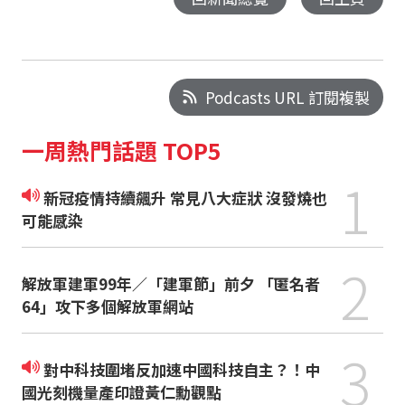
Podcasts URL 訂閱複製
一周熱門話題 TOP5
1
新冠疫情持續飆升 常見八大症狀 沒發燒也
可能感染
2
解放軍建軍99年／「建軍節」前夕 「匿名者
64」攻下多個解放軍網站
3
對中科技圍堵反加速中國科技自主？！中
國光刻機量產印證黃仁勳觀點