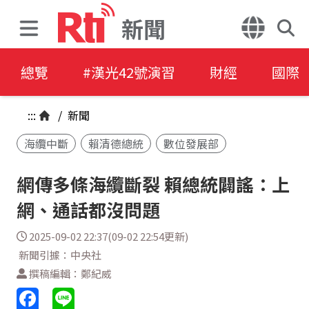
新聞
總覽
#漢光42號演習
財經
國際
:::
/
新聞
海纜中斷
賴清德總統
數位發展部
網傳多條海纜斷裂 賴總統闢謠：上
網、通話都沒問題
2025-09-02 22:37(09-02 22:54更新)
新聞引據：中央社
撰稿編輯：鄭紀威