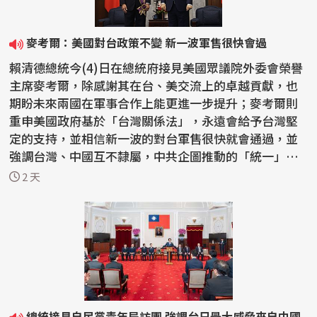
麥考爾：美國對台政策不變 新一波軍售很快會過
賴清德總統今(4)日在總統府接見美國眾議院外委會榮譽
主席麥考爾，除感謝其在台、美交流上的卓越貢獻，也
期盼未來兩國在軍事合作上能更進一步提升；麥考爾則
重申美國政府基於「台灣關係法」，永遠會給予台灣堅
定的支持，並相信新一波的對台軍售很快就會通過，並
強調台灣、中國互不隸屬，中共企圖推動的「統一」絕
不會...
2 天
總統接見自民黨青年局訪團 強調台日最大威脅來自中國