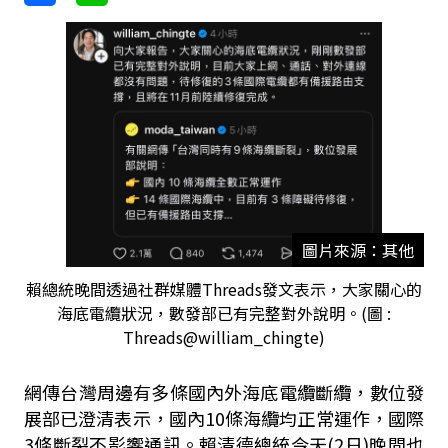
圖片來源：其他
賴總統晚間透過社群媒體Threads發文表示，大家關心的
海底電纜狀況，數發部已有完整對外說明。(圖 :
Threads@william_chingte)
網傳台灣周邊有多條國內外海底電纜斷纜，數位發
展部已澄清表示，國內10條海纜均正常運作，國際
3條斷裂不影響通訊。賴清德總統今天(2日)晚間也