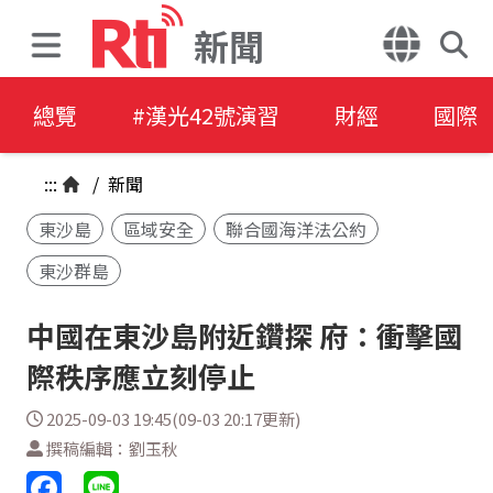
新聞
總覽
#漢光42號演習
財經
國際
:::
/
新聞
東沙島
區域安全
聯合國海洋法公約
東沙群島
中國在東沙島附近鑽探 府：衝擊國
際秩序應立刻停止
2025-09-03 19:45(09-03 20:17更新)
撰稿編輯：劉玉秋