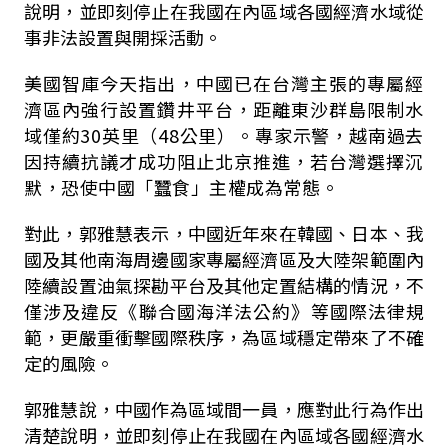
說明，並即刻停止在我國在內區域各國經濟水域從
事非法設置與開採活動。
美國智庫今天指出，中國已在台灣主張的專屬經
濟區內強行設置鑽井平台，距離東沙群島限制水
域僅約
30
英里（
48
公里）。專家示警，越南過去
因持續抗議才成功阻止北京推進，若台灣選擇沉
默，恐使中國「蠶食」主權成為常態。
對此，郭雅慧表示，中國近年來在韓國、日本、我
國及其他南海周邊國家專屬經濟區及大陸架範圍內
陸續設置油氣探勘平台及其他定置結構的情況，不
僅涉及違反《聯合國海洋法公約》等國際法律規
範，更嚴重衝擊國際秩序，為區域穩定帶來了不確
定的風險。
郭雅慧說，中國作為區域間一員，應對此行為作出
清楚說明，並即刻停止在我國在內區域各國經濟水