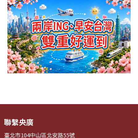
聯繫央廣
臺北市104中山區北安路55號