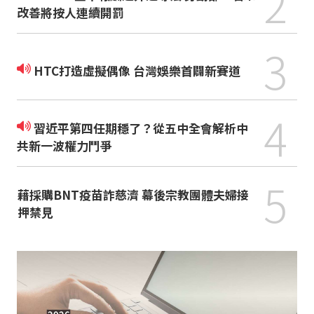
2
改善將按人連續開罰
3
HTC打造虛擬偶像 台灣娛樂首闢新賽道
4
習近平第四任期穩了？從五中全會解析中
共新一波權力鬥爭
5
藉採購BNT疫苗詐慈濟 幕後宗教團體夫婦接
押禁見