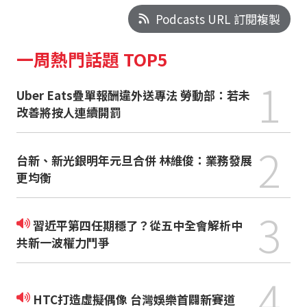
Podcasts URL 訂閱複製
一周熱門話題 TOP5
1
Uber Eats疊單報酬違外送專法 勞動部：若未
改善將按人連續開罰
2
台新、新光銀明年元旦合併 林維俊：業務發展
更均衡
3
習近平第四任期穩了？從五中全會解析中
共新一波權力鬥爭
4
HTC打造虛擬偶像 台灣娛樂首闢新賽道