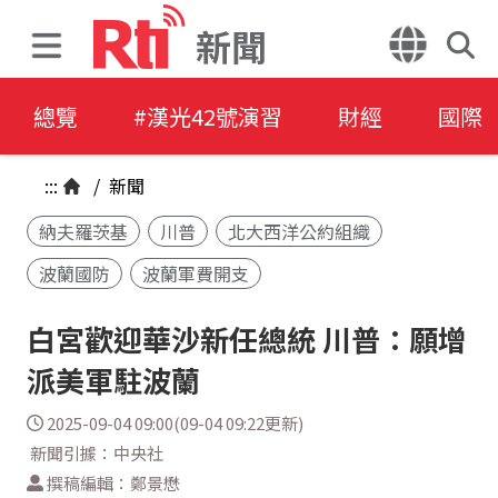
新聞
總覽
#漢光42號演習
財經
國際
:::
/
新聞
納夫羅茨基
川普
北大西洋公約組織
波蘭國防
波蘭軍費開支
白宮歡迎華沙新任總統 川普：願增
派美軍駐波蘭
2025-09-04 09:00(09-04 09:22更新)
新聞引據：中央社
撰稿編輯：鄭景懋