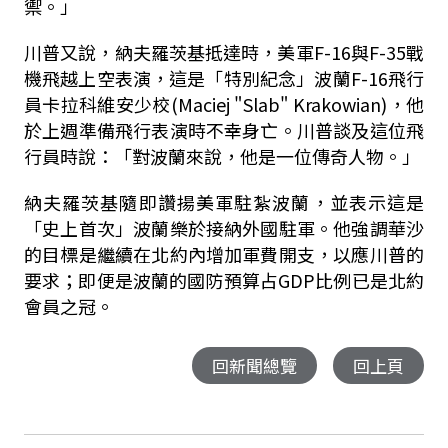
禦。」
川普又說，納夫羅茨基抵達時，美軍F-16與F-35戰
機飛越上空表演，這是「特別紀念」波蘭F-16飛行
員卡拉科維安少校(Maciej "Slab" Krakowian)，他
於上週準備飛行表演時不幸身亡。
川普談及這位飛
行員時說：「對波蘭來說，他是一位傳奇人物。」
納夫羅茨基隨即讚揚美軍駐紮波蘭，並表示這是
「史上首次」波蘭樂於接納外國駐軍。
他強調華沙
的目標是繼續在北約內增加軍費開支，以應川普的
要求；即便是波蘭的國防預算占GDP比例已是北約
會員之冠。
回新聞總覽
回上頁