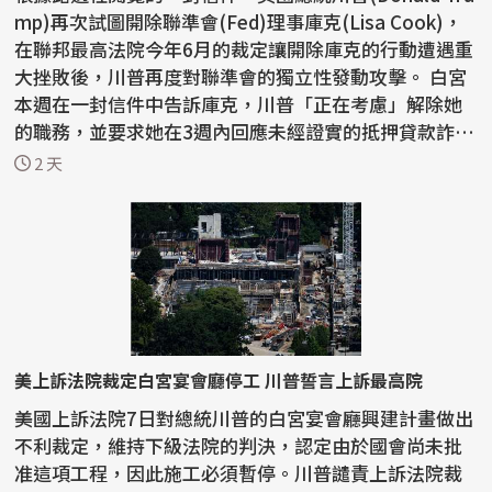
mp)再次試圖開除聯準會(Fed)理事庫克(Lisa Cook)，
在聯邦最高法院今年6月的裁定讓開除庫克的行動遭遇重
大挫敗後，川普再度對聯準會的獨立性發動攻擊。 白宮
本週在一封信件中告訴庫克，川普「正在考慮」解除她
的職務，並要求她在3週內回應未經證實的抵押貸款詐
欺...
2 天
美上訴法院裁定白宮宴會廳停工 川普誓言上訴最高院
美國上訴法院7日對總統川普的白宮宴會廳興建計畫做出
不利裁定，維持下級法院的判決，認定由於國會尚未批
准這項工程，因此施工必須暫停。川普譴責上訴法院裁