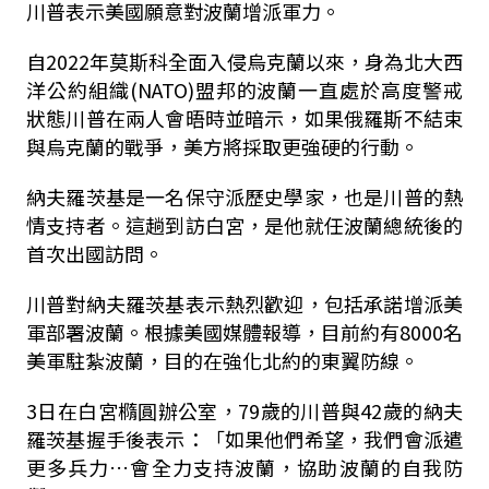
川普表示美國願意對波蘭增派軍力。
自2022年莫斯科全面入侵烏克蘭以來，身為北大西
洋公約組織(NATO)盟邦的波蘭一直處於高度警戒
狀態川普在兩人會晤時並暗示，如果俄羅斯不結束
與烏克蘭的戰爭，美方將採取更強硬的行動。
納夫羅茨基是一名保守派歷史學家，也是川普的熱
情支持者。這趟到訪白宮，是他就任波蘭總統後的
首次出國訪問。
川普對納夫羅茨基表示熱烈歡迎，包括承諾增派美
軍部署波蘭。根據美國媒體報導，目前約有8000名
美軍駐紮波蘭，目的在強化北約的東翼防線。
3日在白宮橢圓辦公室，79歲的川普與42歲的納夫
羅茨基握手後表示：「如果他們希望，我們會派遣
更多兵力…會全力支持波蘭，協助波蘭的自我防