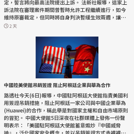
定，誓言將向最高法院提出上訴。 法新社報導，這家上
訴法院在審理案件期間曾暫時允許工程繼續進行，如今
維持原審裁定，但同時將自身判決暫緩生效兩週，讓川
普有...
2 天
中國控美使館吊銷簽證 阻止阿根廷企業與華為合作
路透社今天(6日)報導，中國駐阿根廷大使館指責美國利
用簽證吊銷措施，阻止阿根廷一家公司與中國企業華為
(Huawei)的合作，稱此舉是對國家主權和自由市場原則
的冒犯。 中國大使館5日深夜在社群媒體上發佈一份聲
明表示：「美國駐阿根廷大使館蓄意煽炒『中國威脅
論』，泛化國家安全概念，並以吊銷簽證方式赤裸裸阻