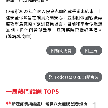
協議，可以協助監督。
俄羅斯2022年全面入侵烏克蘭的戰爭尚未結束，上
述安全保障旨在讓烏克蘭安心，並嚇阻俄國戰後再
度攻擊烏克蘭。歐洲官員坦言，目前和平看似遙遙
無期，但他們希望戰爭一旦落幕時已做好準備。
(編輯:柳向華)
回新聞總覽
回上頁
Podcasts URL 訂閱複製
一周熱門話題 TOP5
1
新冠疫情持續飆升 常見八大症狀 沒發燒也