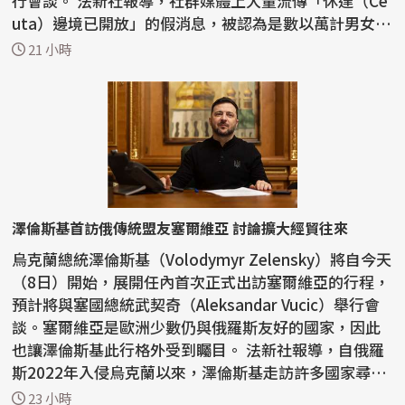
行會談。 法新社報導，社群媒體上大量流傳「休達（Ce
uta）邊境已開放」的假消息，被認為是數以萬計男女老
幼湧入...
21 小時
澤倫斯基首訪俄傳統盟友塞爾維亞 討論擴大經貿往來
烏克蘭總統澤倫斯基（Volodymyr Zelensky）將自今天
（8日）開始，展開任內首次正式出訪塞爾維亞的行程，
預計將與塞國總統武契奇（Aleksandar Vucic）舉行會
談。塞爾維亞是歐洲少數仍與俄羅斯友好的國家，因此
也讓澤倫斯基此行格外受到矚目。 法新社報導，自俄羅
斯2022年入侵烏克蘭以來，澤倫斯基走訪許多國家尋求
支持...
23 小時