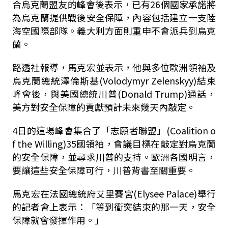
合烏克蘭盟友的峰會後表示，已有26個國家承諾將
為烏克蘭提供戰後安全保障，內容包括建立一支陸
海空國際部隊。義大利方面則重申不會派兵到烏克
蘭。
路透社報導，馬克宏並表示，他與多位歐洲領袖及
烏克蘭總統澤倫斯基(Volodymyr Zelenskyy)結束
峰會後，與美國總統川普(Donald Trump)通話，
美方對安全保障的貢獻預計未來幾天內敲定。
4日的這場峰會集合了「志願者聯盟」(Coalition o
f the Willing)35國領袖，會議目標在敲定對烏克蘭
的安全保障，並尋求川普的支持。歐洲各國明言，
要讓這些安全保障可行，川普背書至關重要。
馬克宏在法國總統府艾里賽宮(Elysee Palace)舉行
的記者會上表示：「等到衝突結束的那一天，安全
保障就會發揮作用。」