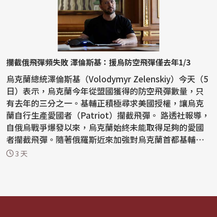
攔截俄飛彈頻失敗 澤倫斯基：援烏防空飛彈僅去年1/3
烏克蘭總統澤倫斯基（Volodymyr Zelenskiy）今天（5
日）表示，烏克蘭今年從盟國獲得的防空飛彈數量，只
有去年的三分之一。基輔正積極尋求美國授權，讓烏克
蘭自行生產愛國者（Patriot）攔截飛彈。 路透社報導，
自俄烏戰爭爆發以來，烏克蘭始終未能取得足夠的愛國
者攔截飛彈。隨著俄羅斯近來加強對烏克蘭首都基輔和
南部...
3 天