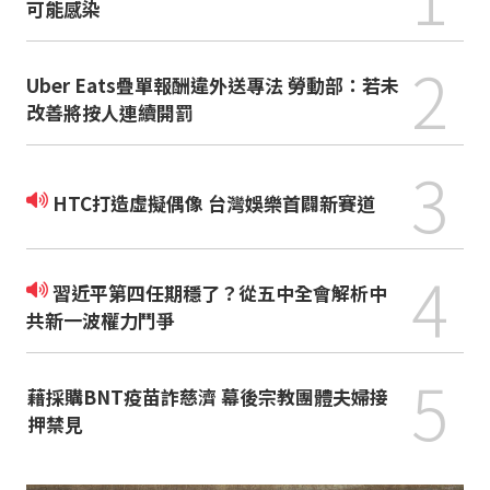
可能感染
2
Uber Eats疊單報酬違外送專法 勞動部：若未
改善將按人連續開罰
3
HTC打造虛擬偶像 台灣娛樂首闢新賽道
4
習近平第四任期穩了？從五中全會解析中
共新一波權力鬥爭
5
藉採購BNT疫苗詐慈濟 幕後宗教團體夫婦接
押禁見