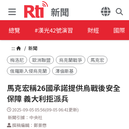
新聞
總覽
#漢光42號演習
財經
國際
:::
/
新聞
梅洛尼
歐洲聯盟
烏克蘭戰爭
馬克宏
俄羅斯入侵烏克蘭
澤倫斯基
馬克宏稱26國承諾提供烏戰後安全
保障 義大利拒派兵
2025-09-05 05:56(09-05 06:41更新)
新聞引據：中央社
撰稿編輯：鄭景懋