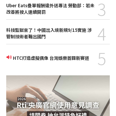
3
Uber Eats疊單報酬違外送專法 勞動部：若未
改善將按人連續開罰
4
科技監獄來了！中國出入境新規9/15實施 涉
管制技術者難出國門
5
HTC打造虛擬偶像 台灣娛樂首闢新賽道