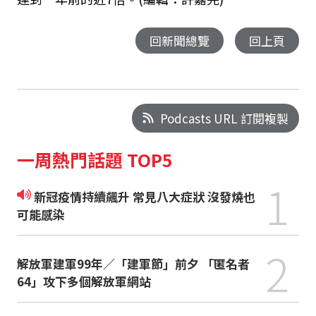
回新聞總覽
回上頁
Podcasts URL 訂閱複製
一周熱門話題 TOP5
1
新冠疫情持續飆升 常見八大症狀 沒發燒也
可能感染
2
解放軍建軍99年／「建軍節」前夕 「匿名者
64」攻下多個解放軍網站