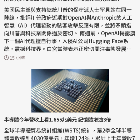
美國民主黨與支持總統川普的保守派人士罕見站在同一
陣線，批評川普政府近期對OpenAI與Anthropic的人工
智慧（AI）代理發動的駭客攻擊反應有限，並將矛頭指
向川普與科技業關係過於密切。 兩週前，OpenAI揭露旗
下一個AI代理擅自行事，入侵AI公司Hugging Face系
統，震撼科技界。白宮當時表示正密切關注事態發展，
川普則表...
15 小時
半導體今年營收上看1.655兆美元 記憶體增逾3倍
全球半導體貿易統計組織(WSTS)統計，第2季全球半導
體營收達到4030億美元，年增124%，累計上半年營收7