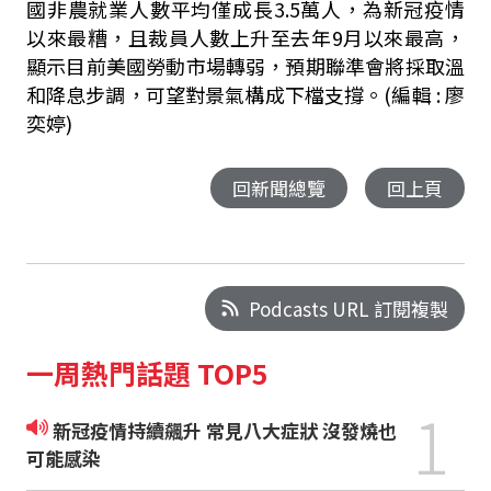
國非農就業人數平均僅成長
3.5
萬人，為新冠疫情
以來最糟，且裁員人數上升至去年
9
月以來最高，
顯示目前美國勞動市場轉弱，預期聯準會將採取溫
和降息步調，可望對景氣構成下檔支撐。(編輯 : 廖
奕婷)
回新聞總覽
回上頁
Podcasts URL 訂閱複製
一周熱門話題 TOP5
1
新冠疫情持續飆升 常見八大症狀 沒發燒也
可能感染