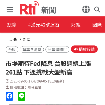
新聞
總覽
#漢光42號演習
財經
國際
:::
/
新聞
播放聆聽
台股
聯準會降息
半導體關稅
市場期待Fed降息 台股週線上漲
261點 下週挑戰大盤新高
2025-09-05 17:43(09-05 18:10更新)
撰稿編輯：陳林幸虹