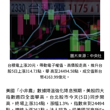
圖片來源：中央社
台積電上漲20元，帶動電子權值、高價股走高，推升台
股5日上漲314.73點，攀 高至24494.58點，成交值新台
幣4163.99億元。
美國「小非農」數據降溫強化降息預期，美股四大
指數週四全面攀高，台北股市今天
(5
日
)
同步開
高，終場上漲
314
點，漲幅
1.3%
，指數來到
24494
點，週線上漲
261
點。法人認為，從美國芝商所
Fe