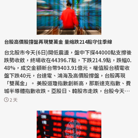
台股高價股撐盤再現雙萬金 量縮跌214點守住季線
台北股市今天(6日)開低震盪，盤中下探44000點支撐後
跌勢收斂，終場收在44396.7點，下跌214.9點，跌幅0.
48%，成交金額新台幣9403.91億元。權值股台積電收
盤下跌40元，台達電、鴻海及高價股撐盤，台股再現
「雙萬金」。 美股道瓊指數創新高，那斯達克指數、費
城半導體指數收跌。亞股日、韓股市走跌，台股今天以4
4487點開...
2 天