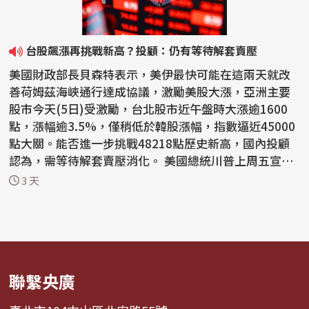
台股飆漲再挑戰新高？投顧：仍有等待解套賣壓
美國財政部長貝森特表示，美伊最快可能在這兩天就改
善荷姆茲海峽通行達成協議，激勵美股大漲，亞洲主要
股市今天(5日)受激勵，台北股市近午盤時大漲逾1600
點，漲幅逾3.5%，僅稍低於韓股漲幅，指數逼近45000
點大關。能否進一步挑戰48218點歷史新高，國內投顧
認為，需等待解套賣壓消化。 美國總統川普上周五宣稱
要恢復攻...
3 天
聯繫央廣