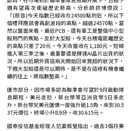
週有望再次衝破歷史新高。分析師許博傑說：
『
(
原音
)
今天指數已經收在
24500
點附近，所以下
個禮拜應該會再創波段的高點，越過
24570
點。當
然以盤面來看，最近
PCB、
還有軍工是整個中小型
股熱門的焦點。至於大型股，今天台積電距離歷史
的高點只差了
20
元，今天收盤收在
1,180
元。短線
進入第三季之後，最重要還是輝達
AI
晶片出貨的狀
況，所以近期外資這兩天開始回來買超的狀況下，
下週大型股還是可以期待，是不是在這裡有機會繼
續的往上，將指數墊高。』
匯市部分，因市場多認為聯準會可望於
9
月啟動降
息期程，美元走貶，新台幣等亞洲貨幣
5
日多走
升。新台幣兌美元匯價一度強升逾
1.5
角，來到
30.5
37
元價位，終場小升
8.9
分，收
30.615
元。
國泰投信基金經理人范姜佩瑩指出，過去
3
個月美