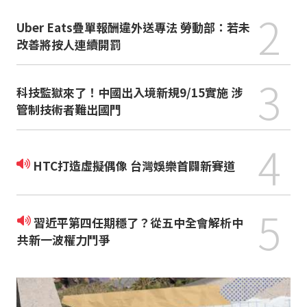
2
Uber Eats疊單報酬違外送專法 勞動部：若未
改善將按人連續開罰
3
科技監獄來了！中國出入境新規9/15實施 涉
管制技術者難出國門
4
HTC打造虛擬偶像 台灣娛樂首闢新賽道
5
習近平第四任期穩了？從五中全會解析中
共新一波權力鬥爭