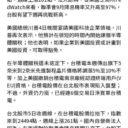
dWatch
來看，聯準會
9
月降息機率又升高至
97%
，
台股有望下週再挑戰新高。
美國總統川普
4
日晚間宴請美國科技企業領袖，川
普再次表示，他預計在很短的時間內開始課徵半導
體關稅；他也表明，如果企業到美國投資或計畫到
美國投資，可取得豁免。
在半導體關稅還未底定下，台積電本週傳出旗下
5
奈米到
2
奈米先進製程晶片價格將調漲
5%
至
10%
不
等，加上美國撤銷台積電南京廠經認證終端用戶
(V
EU)
資格，台積電股價在台北股市表現陷入盤整；
不過，外資仍力挺，已經連
6
個交易日淨買單台積
電。
台北股市
5
日收週線，在台積電股價拉抬下，指數
來到
24494
點，週線上漲
261
點。國內自營商法人
認為，在市場對於聯準會降息預期升高下，台股下