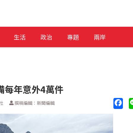
生活
政治
專題
兩岸
備每年意外4萬件
社
撰稿編輯：新聞編輯