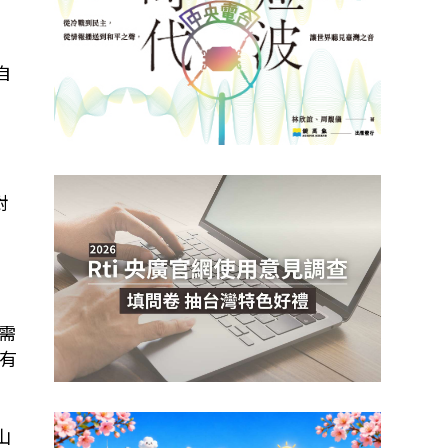
瑞士年輕人約會時，相約一起去爬山和燭光晚
自
對
需
有
山