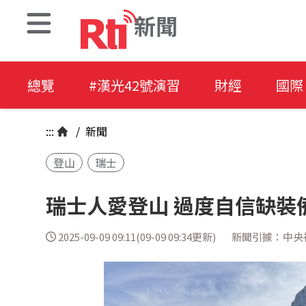
新聞
總覽
#漢光42號演習
財經
國際
:::
/
新聞
登山
瑞士
瑞士人愛登山 過度自信缺裝
2025-09-09 09:11(09-09 09:34更新)
新聞引據：中央