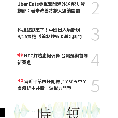
2
Uber Eats疊單報酬違外送專法 勞
動部：若未改善將按人連續開罰
3
科技監獄來了！中國出入境新規
9/15實施 涉管制技術者難出國門
4
HTC打造虛擬偶像 台灣娛樂首闢
新賽道
5
習近平第四任期穩了？從五中全
會解析中共新一波權力鬥爭
社