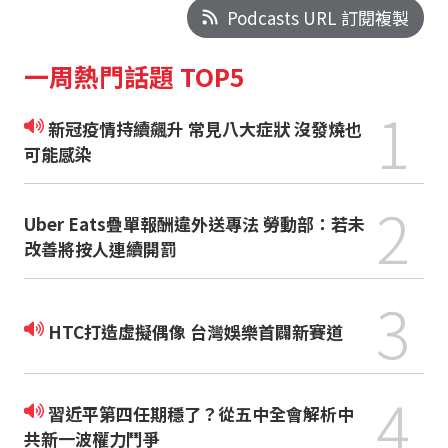
Podcasts URL 訂閱複製
一周熱門話題 TOP5
1
新冠疫情持續飆升 常見八大症狀 沒發燒也
可能感染
2
Uber Eats疊單報酬違外送專法 勞動部：若未
改善將按人連續開罰
3
HTC打造虛擬偶像 台灣娛樂首闢新賽道
4
習近平第四任期穩了？從五中全會解析中
共新一波權力鬥爭