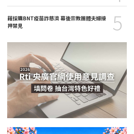
5
藉採購BNT疫苗詐慈濟 幕後宗教團體夫婦接
押禁見