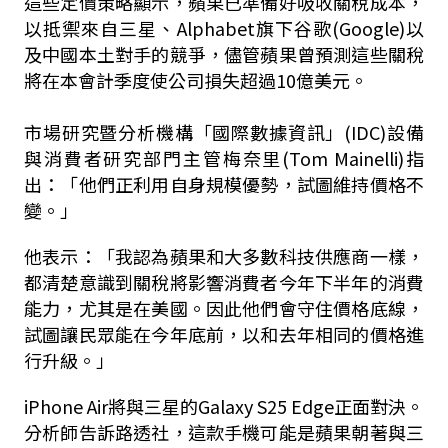
這些定價策略顯示，蘋果已準備好吸收關稅成本，
以抵禦來自三星、Alphabet旗下谷歌(Google)以
及中國本土對手的競爭，儘管蘋果曾預測這些關稅
將在本會計季度使公司損失超過10億美元。
市場研究暨分析機構「國際數據資訊」(IDC)設備
與消費者研究部門主管梅奈里(Tom Mainelli)指
出：「他們正利用自身規模優勢，試圖維持價格不
變。」
他表示：「我認為蘋果和大多數科技供應商一樣，
都清楚意識到關稅將影響消費者今年下半年的消費
能力，尤其是在美國。因此他們會守住價格底線，
試圖讓民眾能在今年底前，以和去年相同的價格進
行升級。」
iPhone Air將與三星的Galaxy S25 Edge正面對決。
分析師告訴路透社，這款手機可能是蘋果朝著與三