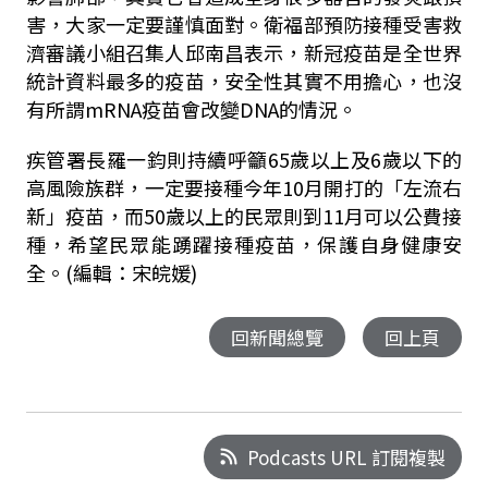
害，大家一定要謹慎面對。衛福部預防接種受害救
濟審議小組召集人邱南昌表示，新冠疫苗是全世界
統計資料最多的疫苗，安全性其實不用擔心，也沒
有所謂mRNA疫苗會改變
DNA
的情況。
疾管署長羅一鈞則持續呼籲
65
歲以上及
6
歲以下的
高風險族群，一定要接種今年
10
月開打的「左流右
新」疫苗，而
50
歲以上的民眾則到
11
月可以公費接
種，希望民眾能踴躍接種疫苗，保護自身健康安
全。(編輯：宋皖媛)
回新聞總覽
回上頁
Podcasts URL 訂閱複製