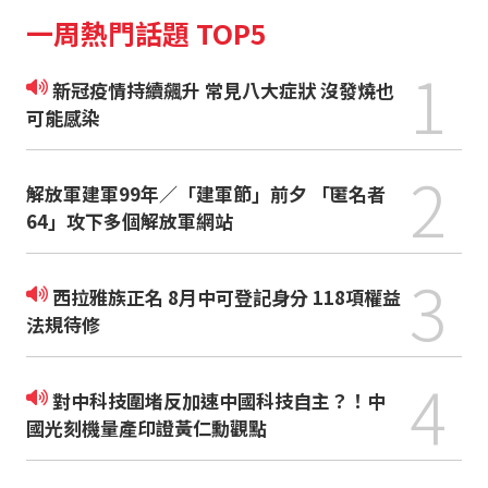
一周熱門話題 TOP5
1
新冠疫情持續飆升 常見八大症狀 沒發燒也
可能感染
2
解放軍建軍99年／「建軍節」前夕 「匿名者
64」攻下多個解放軍網站
3
西拉雅族正名 8月中可登記身分 118項權益
法規待修
4
對中科技圍堵反加速中國科技自主？！中
國光刻機量產印證黃仁勳觀點