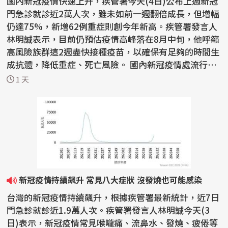
國內新冠疫情快速上升，疾管署今天(4日)公布上週新冠
門急診就診近2萬人次，雖未如前一週翻倍成長，但增幅
仍達75%，新增62例重症則創今年新高。疾管署發言人
林明誠表示，目前仍預估疫情高峰落在8月中旬，他呼籲
高風險族群這2週盡快接種疫苗，以確保有足夠的時間生
成抗體，降低重症、死亡風險。 國內新冠疫情處流行期
且...
1 天
新冠疫情持續飆升 常見八大症狀 沒發燒也可能感染
台灣的新冠疫情持續飆升，根據疾管署最新統計，近7日
門急診就診近1.9萬人次。疾管署發言人林明誠今天(3
日)表示，新冠疫情常見喉嚨痛、流鼻水、發燒、疲倦等