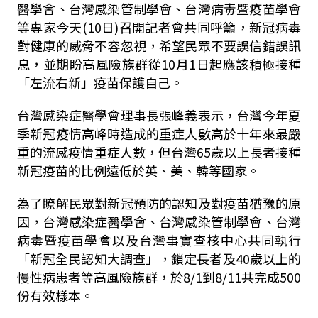
醫學會、台灣感染管制學會、台灣病毒暨疫苗學會
等專家今天
(10
日
)
召開記者會共同呼籲，新冠病毒
對健康的威脅不容忽視，希望民眾不要誤信錯誤訊
息，並期盼高風險族群從
10
月
1
日起應該積極接種
「左流右新」疫苗保護自己。
台灣感染症醫學會理事長張峰義表示，台灣今年夏
季新冠疫情高峰時造成的重症人數高於十年來最嚴
重的流感疫情重症人數，但台灣
65
歲以上長者接種
新冠疫苗的比例遠低於英、美、韓等國家。
為了瞭解民眾對新冠預防的認知及對疫苗猶豫的原
因，台灣感染症醫學會、台灣感染管制學會、台灣
病毒暨疫苗學會以及台灣事實查核中心共同執行
「新冠全民認知大調查」，鎖定長者及
40
歲以上的
慢性病患者等高風險族群，於
8/1
到
8/11
共完成
500
份有效樣本。