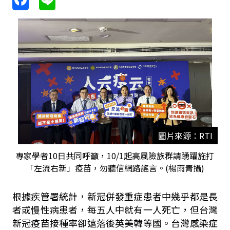
圖片來源：RTI
專家學者10日共同呼籲，10/1起高風險族群請踴躍施打
「左流右新」疫苗，勿聽信網路謠言。(楊雨青攝)
根據疾管署統計，新冠併發重症患者中幾乎都是長
者或慢性病患者，每五人中就有一人死亡，但台灣
新冠疫苗接種率卻遠落後英美韓等國。台灣感染症