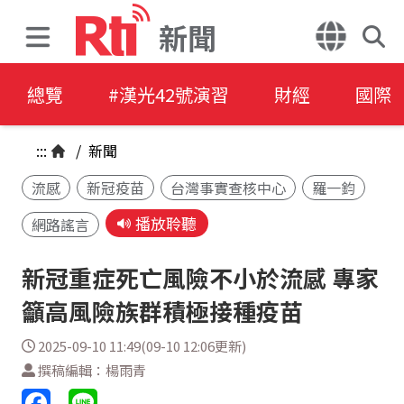
新聞
總覽
#漢光42號演習
財經
國際
:::
/
新聞
流感
新冠疫苗
台灣事實查核中心
羅一鈞
播放聆聽
網路謠言
新冠重症死亡風險不小於流感 專家
籲高風險族群積極接種疫苗
2025-09-10 11:49(09-10 12:06更新)
撰稿編輯：楊雨青