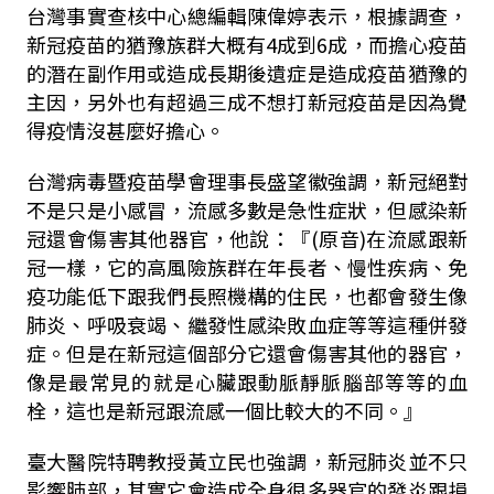
台灣事實查核中心總編輯陳偉婷表示，根據調查，
新冠疫苗的猶豫族群大概有
4
成到
6
成，而擔心疫苗
的潛在副作用或造成長期後遺症是造成疫苗猶豫的
主因，另外也有超過三成不想打新冠疫苗是因為覺
得疫情沒甚麼好擔心。
台灣病毒暨疫苗學會理事長盛望徽強調，新冠絕對
不是只是小感冒，流感多數是急性症狀，但感染新
冠還會傷害其他器官，他說：『
(
原音
)
在流感跟新
冠一樣，它的高風險族群在年長者、慢性疾病、免
疫功能低下跟我們長照機構的住民，也都會發生像
肺炎、呼吸衰竭、繼發性感染敗血症等等這種併發
症。但是在新冠這個部分它還會傷害其他的器官，
像是最常見的就是心臟跟動脈靜脈腦部等等的血
栓，這也是新冠跟流感一個比較大的不同。』
臺大醫院特聘教授黃立民也強調，新冠肺炎並不只
影響肺部，其實它會造成全身很多器官的發炎跟損